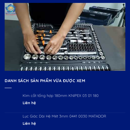
DANH SÁCH SẢN PHẨM VỪA ĐƯỢC XEM
Kìm cắt tổng hợp 180mm KNIPEX 03 01 180
Liên hệ
Lục Giác Dài Hệ Mét 3mm 0441 0030 MATADOR
Liên hệ