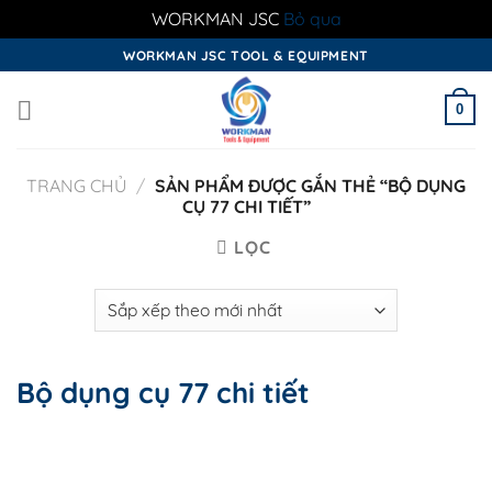
WORKMAN JSC
Bỏ qua
Skip
WORKMAN JSC TOOL & EQUIPMENT
to
content
0
TRANG CHỦ
/
SẢN PHẨM ĐƯỢC GẮN THẺ “BỘ DỤNG
CỤ 77 CHI TIẾT”
LỌC
Bộ dụng cụ 77 chi tiết