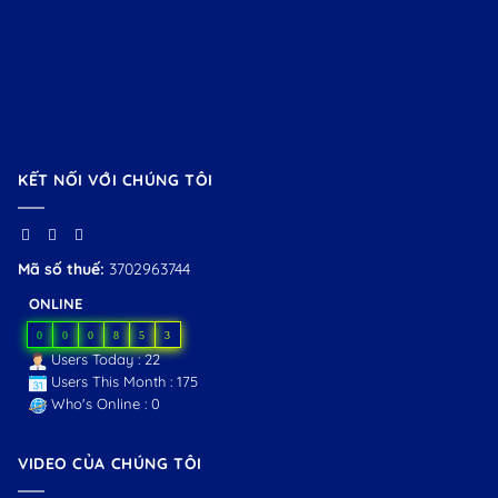
KẾT NỐI VỚI CHÚNG TÔI
Mã số thuế:
3702963744
ONLINE
0
0
0
8
5
3
Users Today : 22
Users This Month : 175
Who's Online : 0
VIDEO CỦA CHÚNG TÔI