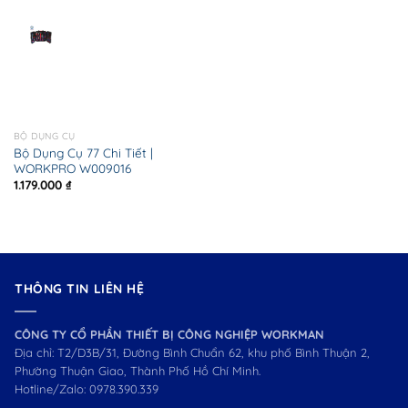
BỘ DỤNG CỤ
Bộ Dụng Cụ 77 Chi Tiết |
WORKPRO W009016
1.179.000
₫
THÔNG TIN LIÊN HỆ
CÔNG TY CỔ PHẦN THIẾT BỊ CÔNG NGHIỆP WORKMAN
Địa chỉ: T2/D3B/31, Đường Bình Chuẩn 62, khu phố Bình Thuận 2,
Phường Thuận Giao, Thành Phố Hồ Chí Minh.
Hotline/Zalo:
0978.390.339