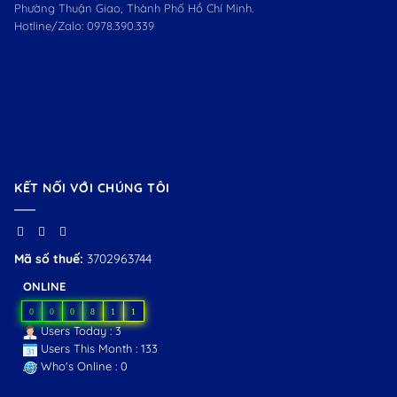
Phường Thuận Giao, Thành Phố Hồ Chí Minh.
Hotline/Zalo:
0978.390.339
KẾT NỐI VỚI CHÚNG TÔI
Mã số thuế:
3702963744
ONLINE
0
0
0
8
1
1
Users Today : 3
Users This Month : 133
Who's Online : 0