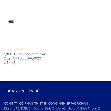
DỤNG CỤ TOPTUL
3/8″DR. Cảo tháo cảm biến
Oxy TOPTUL JDAQ0122
Liên hệ
THÔNG TIN LIÊN HỆ
CÔNG TY CỔ PHẦN THIẾT BỊ CÔNG NGHIỆP WORKMAN
Địa chỉ: T2/D3B/31, Đường Bình Chuẩn 62, khu phố Bình Thuận 2,