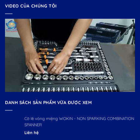
VIDEO CỦA CHÚNG TÔI
DANH SÁCH SẢN PHẨM VỪA ĐƯỢC XEM
Cờ lê vòng miệng WOKIN - NON SPARKING COMBINATION
SPANNER
Liên hệ