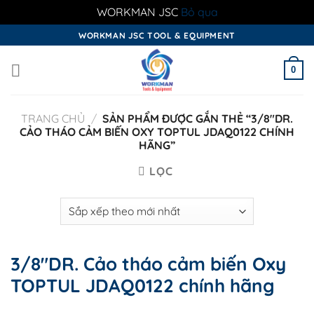
WORKMAN JSC
Bỏ qua
Skip
WORKMAN JSC TOOL & EQUIPMENT
to
content
0
TRANG CHỦ
/
SẢN PHẨM ĐƯỢC GẮN THẺ “3/8"DR.
CẢO THÁO CẢM BIẾN OXY TOPTUL JDAQ0122 CHÍNH
HÃNG”
LỌC
3/8"DR. Cảo tháo cảm biến Oxy
TOPTUL JDAQ0122 chính hãng