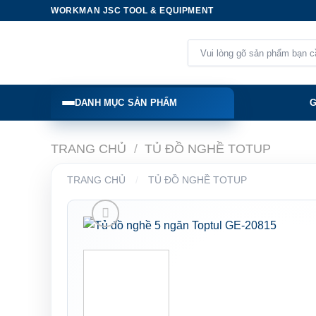
Skip
WORKMAN JSC TOOL & EQUIPMENT
to
content
Tìm
kiếm:
DANH MỤC SẢN PHẨM
G
TRANG CHỦ
/
TỦ ĐỒ NGHỀ TOTUP
TRANG CHỦ
/
TỦ ĐỒ NGHỀ TOTUP