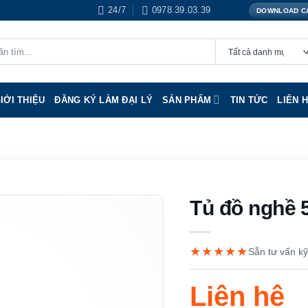
24/7
0978.39.03.39
DOWNLOAD C
IỚI THIỆU
ĐĂNG KÝ LÀM ĐẠI LÝ
SẢN PHẨM
TIN TỨC
LIÊN 
Tủ đồ nghề 
★★★★★
Sẵn tư vấn kỹ
Liên hệ