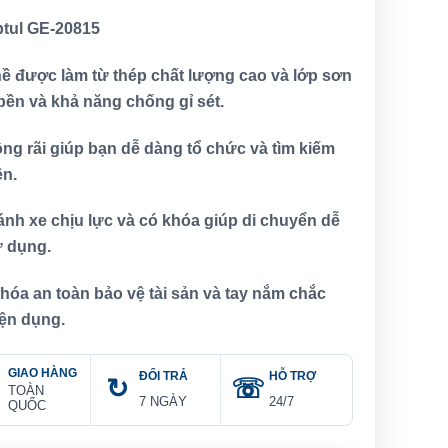
ptul GE-20815
ề được làm từ thép chất lượng cao và lớp sơn
bền và khả năng chống gỉ sét.
ộng rãi giúp bạn dễ dàng tổ chức và tìm kiếm
ện.
ánh xe chịu lực và có khóa giúp di chuyển dễ
ử dụng.
hóa an toàn bảo vệ tài sản và tay nắm chắc
iện dụng.
GIAO HÀNG
ĐỔI TRẢ
HỖ TRỢ
TOÀN
7 NGÀY
24/7
QUỐC