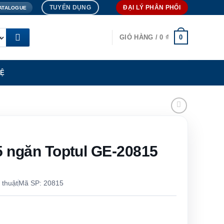
TUYỂN DỤNG
ĐẠI LÝ PHÂN PHỐI
ATALOGUE
0
GIỎ HÀNG /
0
₫
HỆ
5 ngăn Toptul GE-20815
 thuật
Mã SP: 20815