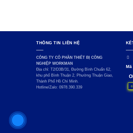
THÔNG TIN LIÊN HỆ
KẾ
CÔNG TY CỔ PHẦN THIẾT BỊ CÔNG
NGHIỆP WORKMAN
Mã 
Địa chỉ: T2/D3B/31, Đường Bình Chuẩn 62,
khu phố Bình Thuận 2, Phường Thuận Giao,
O
Thành Phố Hồ Chí Minh.
0
Hotline/Zalo:
0978.390.339