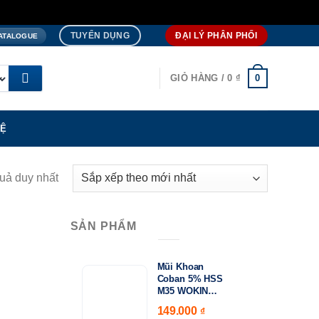
TUYỂN DỤNG
ĐẠI LÝ PHÂN PHỐI
ATALOGUE
0
GIỎ HÀNG /
0
₫
HỆ
quả duy nhất
SẢN PHẨM
Mũi Khoan
15.000
Coban 5% HSS
₫
M35 WOKIN
Khoảng
750410–750530 |
149.000
–
giá:
₫
DIN338 Chuyên