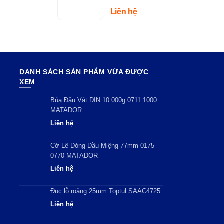
– Tải Trọng
Liên hệ
150kg
DANH SÁCH SẢN PHẨM VỪA ĐƯỢC
XEM
Búa Đầu Vát DIN 10.000g 0711 1000
MATADOR
Liên hệ
Cờ Lê Đóng Đầu Miệng 77mm 0175
0770 MATADOR
Liên hệ
Đục lỗ roăng 25mm Toptul SAAC4725
Liên hệ