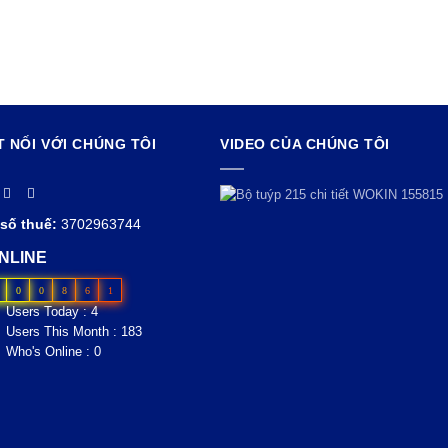
T NỐI VỚI CHÚNG TÔI
VIDEO CỦA CHÚNG TÔI
số thuế:
3702963744
NLINE
0
0
8
6
1
Users Today : 4
Users This Month : 183
Who's Online : 0