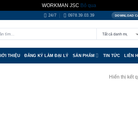
WORKMAN JSC
Bỏ qua
24/7
0978.39.03.39
DOWNLOAD C
IỚI THIỆU
ĐĂNG KÝ LÀM ĐẠI LÝ
SẢN PHẨM
TIN TỨC
LIÊN 
Hiển thị kết 