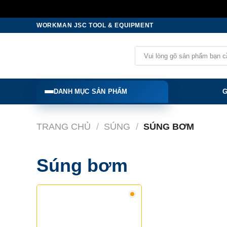
Skip
WORKMAN JSC TOOL & EQUIPMENT
to
content
Tìm
kiếm:
DANH MỤC SẢN PHẨM
G
TRANG CHỦ
/
SÚNG
/
SÚNG BƠM
Súng bơm