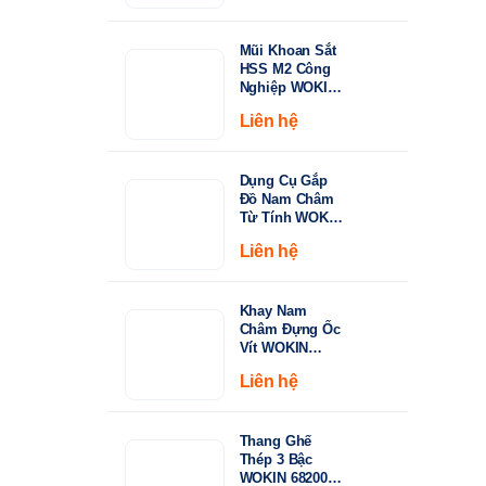
từ
Khoan Inox &
Thép Cứng
15.000 ₫
Mũi Khoan Sắt
đến
HSS M2 Công
149.000 ₫
Nghiệp WOKIN
750210–750360 |
Liên hệ
Tiêu Chuẩn
DIN338, Đầu
Khoan 135°
Dụng Cụ Gắp
Đồ Nam Châm
Từ Tính WOKIN
722005 – Cán
Liên hệ
Rút Dài 130-
640mm
Khay Nam
Châm Đựng Ốc
Vít WOKIN
724206 –
Liên hệ
Đường Kính
150mm (6")
Thang Ghế
Thép 3 Bậc
WOKIN 682003