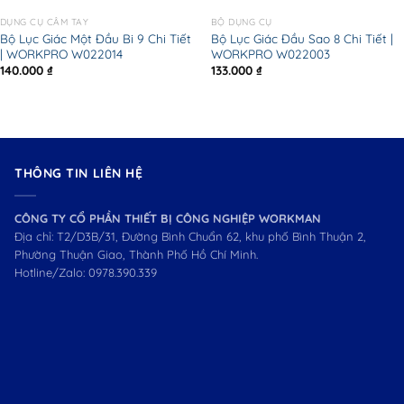
DỤNG CỤ CẦM TAY
BỘ DỤNG CỤ
Bộ Lục Giác Một Đầu Bi 9 Chi Tiết
Bộ Lục Giác Đầu Sao 8 Chi Tiết |
| WORKPRO W022014
WORKPRO W022003
140.000
₫
133.000
₫
THÔNG TIN LIÊN HỆ
CÔNG TY CỔ PHẦN THIẾT BỊ CÔNG NGHIỆP WORKMAN
Địa chỉ: T2/D3B/31, Đường Bình Chuẩn 62, khu phố Bình Thuận 2,
Phường Thuận Giao, Thành Phố Hồ Chí Minh.
Hotline/Zalo:
0978.390.339