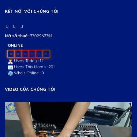
KẾT NỐI VỚI CHÚNG TÔI
Mã số thuế:
3702963744
ONLINE
0
0
0
8
7
9
Users Today : 11
Users This Month : 201
Who's Online : 0
VIDEO CỦA CHÚNG TÔI