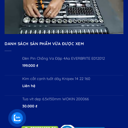
DANH SÁCH SẢN PHẨM VỪA ĐƯỢC XEM
Đèn Pin Chống Va Đập 4Aa EVERBRITE E012012
199.000
₫
Kìm cắt cạnh tuốt dây Knipex 14 22 160
Liên hệ
Tua vít dẹp 6.5x150mm WOKIN 200066
30.000
₫