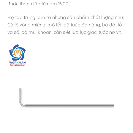
được thành lập từ năm 1900.
Họ tập trung làm ra những sản phẩm chất lượng như:
Cờ lê vòng miệng, mỏ lết, bộ tuýp đa năng, bộ đột lỗ
và số, bộ mũi khoan, cần siết lực, lục giác, tuốc nơ vít.