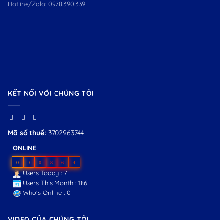
Hotline/Zalo:
0978.390.339
KẾT NỐI VỚI CHÚNG TÔI
Mã số thuế:
3702963744
ONLINE
0
0
0
8
6
4
Users Today : 7
Users This Month : 186
Who's Online : 0
VIDEO CỦA CHÚNG TÔI