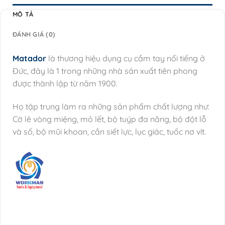
MÔ TẢ
ĐÁNH GIÁ (0)
Matador
là thương hiệu dụng cụ cầm tay nổi tiếng ở
Đức, đây là 1 trong những nhà sản xuất tiên phong
được thành lập từ năm 1900.
Họ tập trung làm ra những sản phẩm chất lượng như:
Cờ lê vòng miệng, mỏ lết, bộ tuýp đa năng, bộ đột lỗ
và số, bộ mũi khoan, cần siết lực, lục giác, tuốc nơ vít.