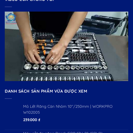
DANH SÁCH SẢN PHẨM VỪA ĐƯỢC XEM
Mỏ Lết Răng Cán Nhôm 10''/250mm | WORKPRO
W102005
239.000
₫