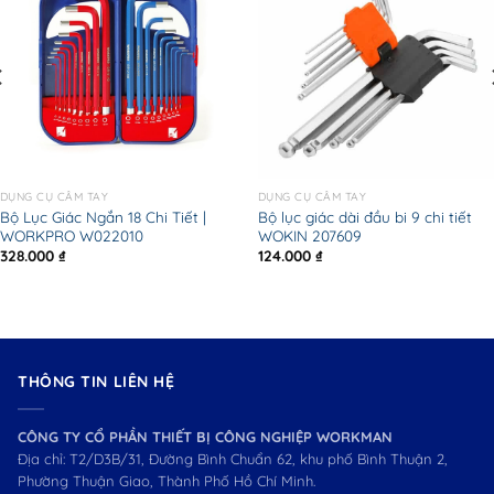
DỤNG CỤ CẦM TAY
DỤNG CỤ CẦM TAY
Bộ Lục Giác Ngắn 18 Chi Tiết |
Bộ lục giác dài đầu bi 9 chi tiết
WORKPRO W022010
WOKIN 207609
328.000
₫
124.000
₫
THÔNG TIN LIÊN HỆ
CÔNG TY CỔ PHẦN THIẾT BỊ CÔNG NGHIỆP WORKMAN
Địa chỉ: T2/D3B/31, Đường Bình Chuẩn 62, khu phố Bình Thuận 2,
Phường Thuận Giao, Thành Phố Hồ Chí Minh.