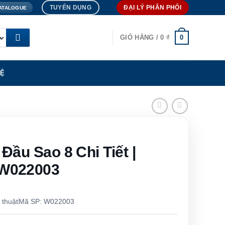
TUYỂN DỤNG
ĐẠI LÝ PHÂN PHỐI
ATALOGUE
0
GIỎ HÀNG /
0
₫
HỆ
Đầu Sao 8 Chi Tiết |
W022003
 thuật
Mã SP: W022003