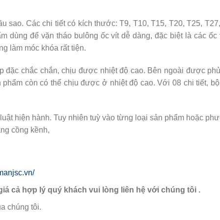
ao. Các chi tiết có kích thước: T9, T10, T15, T20, T25, T2
ẩm dùng để vặn tháo bulông ốc vít dễ dàng, đặc biệt là các ố
ng làm móc khóa rất tiện.
p đặc chắc chắn, chịu được nhiệt độ cao. Bên ngoài được ph
 phẩm còn có thể chịu được ở nhiệt độ cao. Với 08 chi tiết,
luật hiện hành. Tuy nhiên tuỳ vào từng loại sản phẩm hoặc phươ
àng cồng kềnh,
manjsc.vn/
giá cả hợp lý quý khách vui lòng liên hệ với chúng tôi .
a chúng tôi.