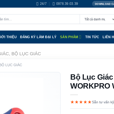
24/7
0978.39.03.39
DOWNLOAD C
IỚI THIỆU
ĐĂNG KÝ LÀM ĐẠI LÝ
SẢN PHẨM
TIN TỨC
LIÊN 
GIÁC, BỘ LỤC GIÁC
 BỘ LỤC GIÁC
Bộ Lục Giác 
WORKPRO 
★★★★★
Sẵn tư vấn kỹ