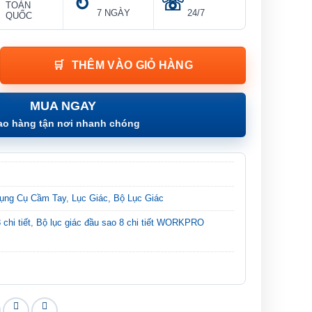
TOÀN
7 NGÀY
24/7
QUỐC
Chi Tiết | WORKPRO W022003 số lượng
THÊM VÀO GIỎ HÀNG
MUA NGAY
ao hàng tận nơi nhanh chóng
ụng Cụ Cầm Tay
,
Lục Giác, Bộ Lục Giác
chi tiết
,
Bộ lục giác đầu sao 8 chi tiết WORKPRO