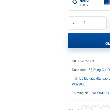
HÃNG
100%
Bộ Lục Giác Đầu Sao 8 
Gi
SKU:
W022003
Danh mục:
Bộ Dụng Cụ
,
D
Thẻ:
Bộ lục giác đầu sao 8 
W022003
Thương hiệu:
WORKPRO