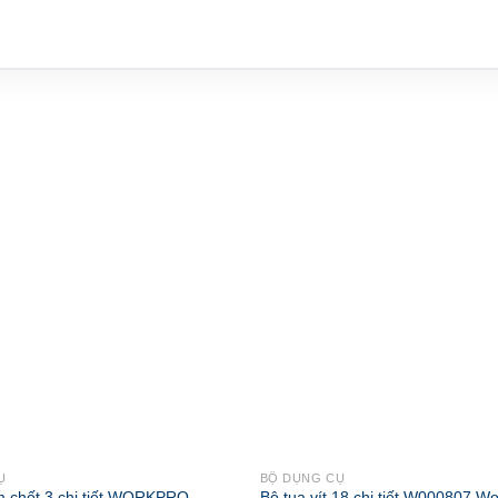
Ụ
BỘ DỤNG CỤ
 chết 3 chi tiết WORKPRO
Bộ tua vít 18 chi tiết W000807 Wo