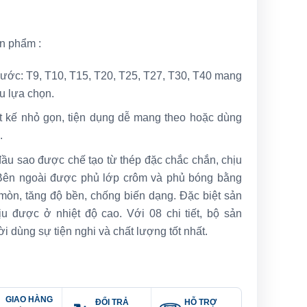
ản phẩm :
 thước: T9, T10, T15, T20, T25, T27, T30, T40 mang
u lựa chọn.
 kế nhỏ gọn, tiện dụng dễ mang theo hoặc dùng
.
ầu sao được chế tạo từ thép đặc chắc chắn, chịu
 Bên ngoài được phủ lớp crôm và phủ bóng bằng
mòn, tăng độ bền, chống biến dạng. Đặc biệt sản
u được ở nhiệt độ cao. Với 08 chi tiết, bộ sản
dùng sự tiện nghi và chất lượng tốt nhất.
GIAO HÀNG
ĐỔI TRẢ
HỖ TRỢ