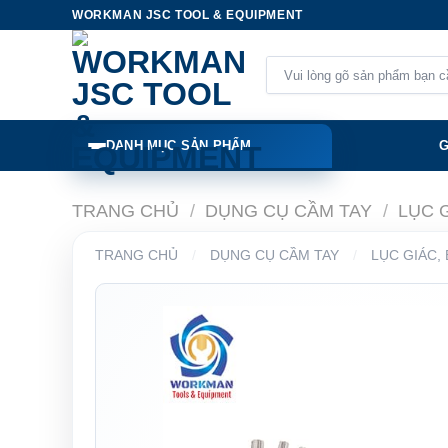
Skip
WORKMAN JSC TOOL & EQUIPMENT
to
content
Tìm
kiếm:
DANH MỤC SẢN PHẨM
G
TRANG CHỦ
/
DỤNG CỤ CẦM TAY
/
LỤC 
TRANG CHỦ
/
DỤNG CỤ CẦM TAY
/
LỤC GIÁC,