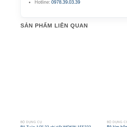
Hotline:
0978.39.03.39
SẢN PHẨM LIÊN QUAN
BỘ DỤNG CỤ
BỘ DỤNG C
Bộ kìm bấm
Bộ Tuýp 1/2″ 22 chi tiết WOKIN 155222