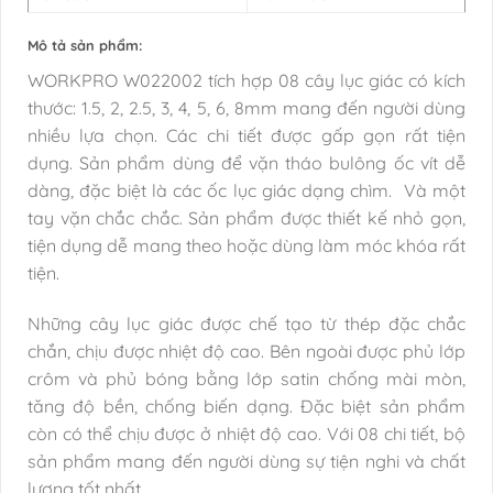
Mô tả sản phẩm:
WORKPRO W022002 tích hợp 08 cây lục giác có kích
thước: 1.5, 2, 2.5, 3, 4, 5, 6, 8mm mang đến người dùng
nhiều lựa chọn. Các chi tiết được gấp gọn rất tiện
dụng. Sản phẩm dùng để vặn tháo bulông ốc vít dễ
dàng, đặc biệt là các ốc lục giác dạng chìm. Và một
tay vặn chắc chắc. Sản phẩm được thiết kế nhỏ gọn,
tiện dụng dễ mang theo hoặc dùng làm móc khóa rất
tiện.
Những cây lục giác được chế tạo từ thép đặc chắc
chắn, chịu được nhiệt độ cao. Bên ngoài được phủ lớp
crôm và phủ bóng bằng lớp satin chống mài mòn,
tăng độ bền, chống biến dạng. Đặc biệt sản phẩm
còn có thể chịu được ở nhiệt độ cao. Với 08 chi tiết, bộ
sản phẩm mang đến người dùng sự tiện nghi và chất
lượng tốt nhất.