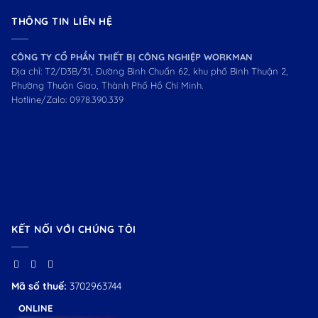
THÔNG TIN LIÊN HỆ
CÔNG TY CỔ PHẦN THIẾT BỊ CÔNG NGHIỆP WORKMAN
Địa chỉ: T2/D3B/31, Đường Bình Chuẩn 62, khu phố Bình Thuận 2,
Phường Thuận Giao, Thành Phố Hồ Chí Minh.
Hotline/Zalo:
0978.390.339
KẾT NỐI VỚI CHÚNG TÔI
Mã số thuế:
3702963744
ONLINE