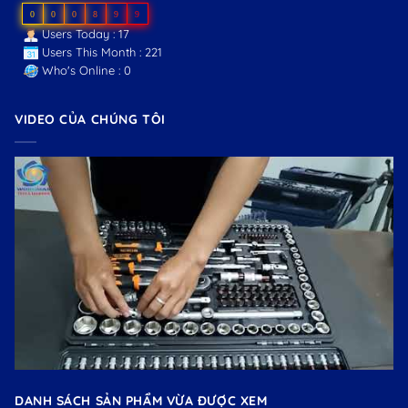
0
0
0
8
9
9
Users Today : 17
Users This Month : 221
Who's Online : 0
VIDEO CỦA CHÚNG TÔI
DANH SÁCH SẢN PHẨM VỪA ĐƯỢC XEM