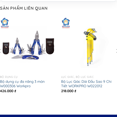
SẢN PHẨM LIÊN QUAN
BỘ DỤNG CỤ
LỤC GIÁC, BỘ LỤC GIÁC
Bộ dụng cụ đa năng 3 món
Bộ Lục Giác Dài Đầu Sao 9 Chi
W000306 Workpro
Tiết WORKPRO W022012
426.000
₫
218.000
₫