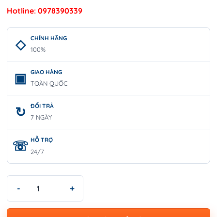
Hotline: 0978390339
CHÍNH HÃNG
100%
GIAO HÀNG
TOÀN QUỐC
ĐỔI TRẢ
7 NGÀY
HỖ TRỢ
24/7
Bộ Lục Giác 8 Chi Tiết Gấp Gọn | WORKPRO W022002 số lượng