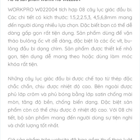
WORKPRO W022004 tích hợp 08 cây lục giác đầu bi.
Các chi tiết có kích thước: 1.5,2,2.5,3, 4,5,6,8mm mang
đến người dùng nhiều lựa chọn. Đặc biết bạn có thể dễ
dàng gấp gọn rất tiện dụng. Sản phẩm dùng để vặn
tháo bulông ốc vít dễ dàng, đặc biệt là các ốc vít, bu-
lông đầu bi dạng chìm. Sản phẩm được thiết kế nhỏ
gọn, tiện dụng dễ mang theo hoặc dùng làm móc
khóa rất tiện.
Những cây lục giác đầu bi được chế tạo từ thép đặc
chắc chắn, chịu được nhiệt độ cao. Bên ngoài được
phủ lớp crôm và phủ bóng bằng lớp satin chống mài
mòn, tăng độ bền, chống biến dạng. Đặc biệt sản
phẩm còn có thể chịu được ở nhiệt độ cao. Với 08 chi
tiết, bộ sản phẩm mang đến người dùng sự tiện nghi
và chất lượng tốt nhất.
Giá sản phẩm trên website đã bao gồm thuế theo luật