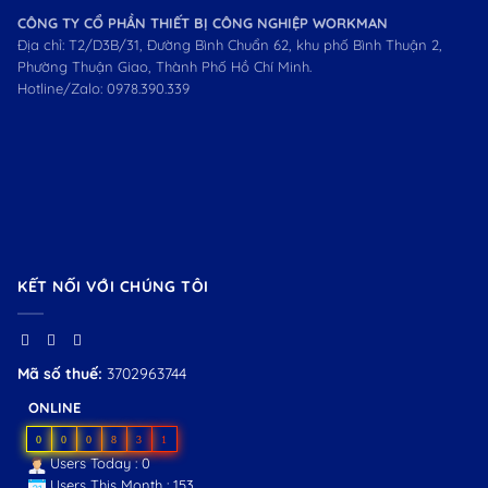
CÔNG TY CỔ PHẦN THIẾT BỊ CÔNG NGHIỆP WORKMAN
Địa chỉ: T2/D3B/31, Đường Bình Chuẩn 62, khu phố Bình Thuận 2,
Phường Thuận Giao, Thành Phố Hồ Chí Minh.
Hotline/Zalo:
0978.390.339
KẾT NỐI VỚI CHÚNG TÔI
Mã số thuế:
3702963744
ONLINE
0
0
0
8
3
1
Users Today : 0
Users This Month : 153