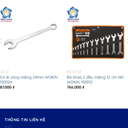
CỜ LÊ
BỘ CỜ LÊ
Cờ lê vòng miệng 24mm WOKIN
Bộ khóa 2 đầu miệng 12 chi tiết
150524
WOKIN 150912
87.000
₫
766.000
₫
THÔNG TIN LIÊN HỆ