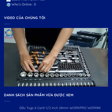
Who's Online : 0
VIDEO CỦA CHÚNG TÔI
DANH SÁCH SẢN PHẨM VỪA ĐƯỢC XEM
Đầu Tuýp 6 Cạnh 1/2 Inch 24mm WORKPRO W074184