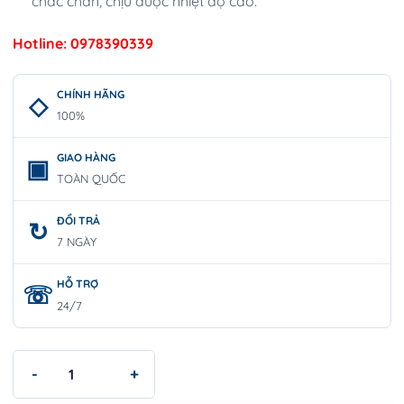
chắc chắn, chịu được nhiệt độ cao.
Hotline: 0978390339
CHÍNH HÃNG
100%
GIAO HÀNG
TOÀN QUỐC
ĐỔI TRẢ
7 NGÀY
HỖ TRỢ
24/7
Bộ Lục Giác Đầu Bi 8 Chi Tiết | WORKPRO W022004 số lượng