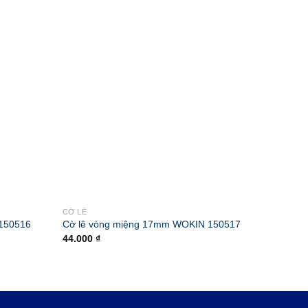
CỜ LÊ
DỤNG CỤ
150516
Cờ lê vòng miệng 17mm WOKIN 150517
Kìm mũi
44.000
₫
70.000