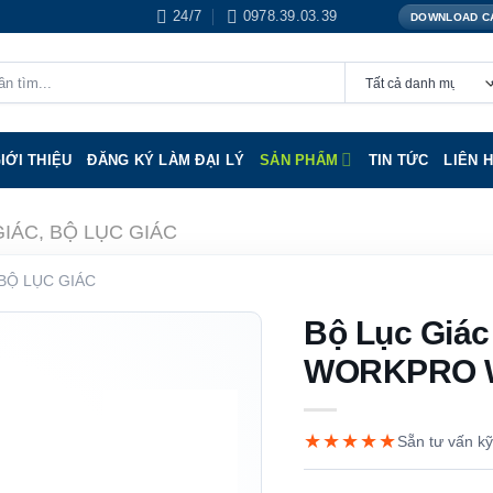
24/7
0978.39.03.39
DOWNLOAD C
IỚI THIỆU
ĐĂNG KÝ LÀM ĐẠI LÝ
SẢN PHẨM
TIN TỨC
LIÊN 
GIÁC, BỘ LỤC GIÁC
 BỘ LỤC GIÁC
Bộ Lục Giác 
WORKPRO 
★★★★★
Sẵn tư vấn kỹ