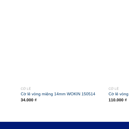
CỜ LÊ
CỜ LÊ
Cờ lê vòng miệng 14mm WOKIN 150514
Cờ lê vòn
34.000
₫
110.000
₫