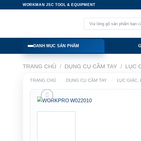
Skip
WORKMAN JSC TOOL & EQUIPMENT
to
content
Tìm
kiếm:
DANH MỤC SẢN PHẨM
G
TRANG CHỦ
/
DỤNG CỤ CẦM TAY
/
LỤC 
TRANG CHỦ
/
DỤNG CỤ CẦM TAY
/
LỤC GIÁC,