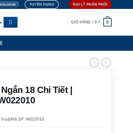
TUYỂN DỤNG
ĐẠI LÝ PHÂN PHỐI
ATALOGUE
0
GIỎ HÀNG /
0
₫
HỆ
Ngắn 18 Chi Tiết |
W022010
 thuật
Mã SP: W022010