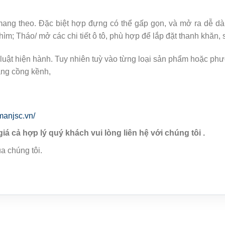
mang theo. Đặc biệt hợp đựng có thể gấp gọn, và mở ra dễ dà
chìm; Tháo/ mở các chi tiết ô tô, phù hợp để lắp đặt thanh khăn,
luật hiện hành. Tuy nhiên tuỳ vào từng loại sản phẩm hoặc phươ
àng cồng kềnh,
manjsc.vn/
giá cả hợp lý quý khách vui lòng liên hệ với chúng tôi .
a chúng tôi.