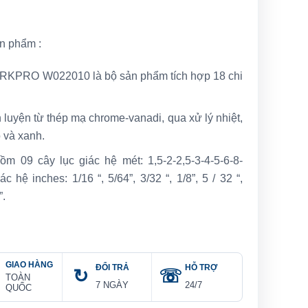
ản phẩm :
ORKPRO W022010 là bộ sản phẩm tích hợp 18 chi
h luyện từ thép mạ chrome-vanadi, qua xử lý nhiệt,
 và xanh.
 09 cây lục giác hệ mét: 1,5-2-2,5-3-4-5-6-8-
 hệ inches: 1/16 “, 5/64”, 3/32 “, 1/8”, 5 / 32 “,
”.
GIAO HÀNG
ĐỔI TRẢ
HỖ TRỢ
TOÀN
7 NGÀY
24/7
QUỐC