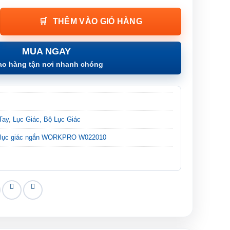
i Tiết | WORKPRO W022010 số lượng
THÊM VÀO GIỎ HÀNG
MUA NGAY
ao hàng tận nơi nhanh chóng
Tay
,
Lục Giác, Bộ Lục Giác
 lục giác ngắn WORKPRO W022010