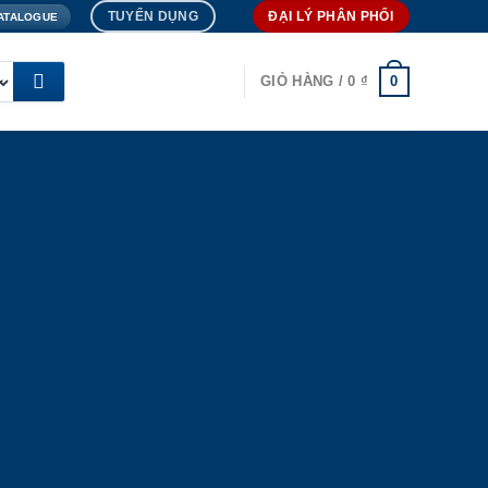
TUYỂN DỤNG
ĐẠI LÝ PHÂN PHỐI
ATALOGUE
0
GIỎ HÀNG /
0
₫