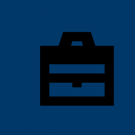
Dụng Cụ Điện Cầm Tay
›
Dụng Cụ TopTul
›