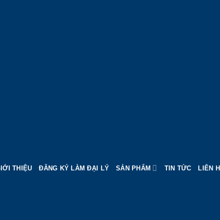
IỚI THIỆU
ĐĂNG KÝ LÀM ĐẠI LÝ
SẢN PHẨM
TIN TỨC
LIÊN 