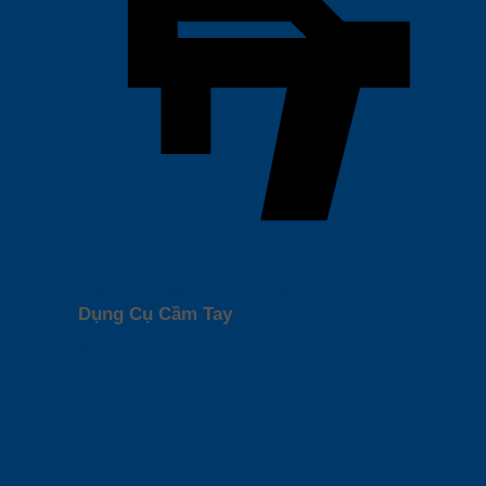
Máy Khoan
›
▦
Xem tất cả danh mục
Dụng Cụ Cầm Tay
Xem tất cả