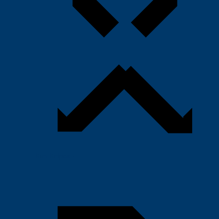
Kìm Knipex
›