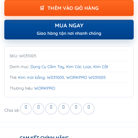
THÊM VÀO GIỎ HÀNG
MUA NGAY
Giao hàng tận nơi nhanh chóng
SKU:
W031005
Danh mục:
Dụng Cụ Cầm Tay
,
Kìm Các Loại
,
Kìm Cắt
Thẻ:
Kìm mũi bằng
,
W031005
,
WORKPRO W031005
Thương hiệu:
WORKPRO
Chia sẻ:
CAM KẾT CHÍNH HÃNG