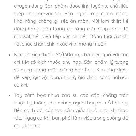
chuyên dụng. Sản phẩm được tinh luyện từ chất liệu
thép chrome-vanadi. Bên ngoài mạ crom bóng,
khả năng chống gỉ sét, ăn mòn. Mũi kìm thiết kế
dáng bằng, bên trong có răng cưa. Giúp tăng độ
ma sát, tiết diện tiếp xúc chi tiết. Đồng thời giữ chi
tiết chắc chắn, chính xác vị trí mong muốn.
Kìm có kích thước 6″/160mm, cho hiệu quả với các
chi tiết có kích thước phù hợp. Sản phẩm lý tưởng
sử dụng trong môi trường hạn hẹp. Kìm ứng dụng
để kẹp, giữ vật dụng trong gia đình, công nghiệp,
cơ khí.
Tay cầm bọc nhựa cao su cao cấp, chống trơn
trượt. Lý tưởng cho những người hay ra mồ hôi tay.
Bên cạnh đó, còn tạo cảm giác thoải mái khi thao
tác. Ngay cả khi bạn phải làm việc trong cường độ
cao, liên tục.