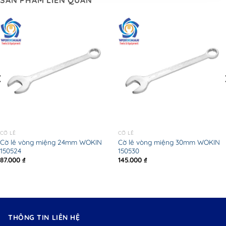
SẢN PHẨM LIÊN QUAN
CỜ LÊ
CỜ LÊ
Cờ lê vòng miệng 24mm WOKIN
Cờ lê vòng miệng 30mm WOKIN
150524
150530
87.000
₫
145.000
₫
THÔNG TIN LIÊN HỆ