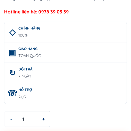
Hotline liên hệ: 0978 39 03 39
CHÍNH HÃNG
100%
GIAO HÀNG
TOÀN QUỐC
ĐỔI TRẢ
7 NGÀY
HỖ TRỢ
24/7
Kìm Mũi Bằng 6"/160mm | WORKPRO W031005 số lượng