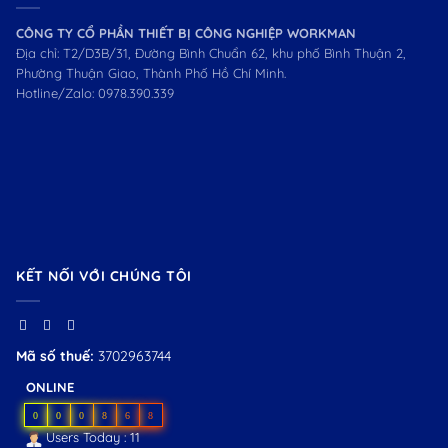
CÔNG TY CỔ PHẦN THIẾT BỊ CÔNG NGHIỆP WORKMAN
Địa chỉ: T2/D3B/31, Đường Bình Chuẩn 62, khu phố Bình Thuận 2,
Phường Thuận Giao, Thành Phố Hồ Chí Minh.
Hotline/Zalo:
0978.390.339
KẾT NỐI VỚI CHÚNG TÔI
Mã số thuế:
3702963744
ONLINE
0
0
0
8
6
8
Users Today : 11