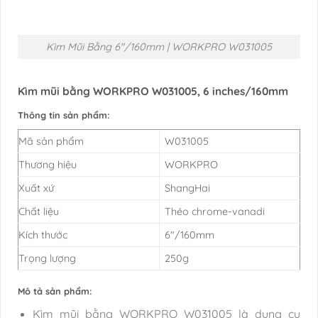
Kìm Mũi Bằng 6″/160mm | WORKPRO W031005
Kìm mũi bằng WORKPRO W031005, 6 inches/160mm
Thông tin sản phẩm:
Mã sản phẩm
W031005
Thương hiệu
WORKPRO
Xuất xứ
ShangHai
Chất liệu
Théo chrome-vanadi
Kích thước
6″/160mm
Trọng lượng
250g
Mô tả sản phẩm:
Kìm mũi bằng WORKPRO W031005 là dụng cụ