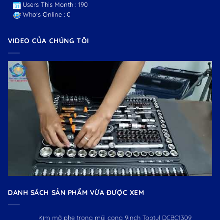
Users This Month : 190
Who's Online : 0
VIDEO CỦA CHÚNG TÔI
DANH SÁCH SẢN PHẨM VỪA ĐƯỢC XEM
Kìm mở phe trong mũi cong 9inch Toptul DCBC1309