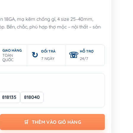
n 18GA, mạ kẽm chống gỉ, 4 size 25–40mm,
. Bền, chắc, phù hợp thợ mộc – nội thất – sản
GIAO HÀNG
ĐỔI TRẢ
HỖ TRỢ
TOÀN
7 NGÀY
24/7
QUỐC
818135
818040
WN STAPLE số lượng
THÊM VÀO GIỎ HÀNG