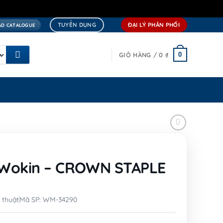
TUYỂN DỤNG
ĐẠI LÝ PHÂN PHỐI
D CATALOGUE
0
GIỎ HÀNG /
0
₫
 Wokin – CROWN STAPLE
 thuật
Mã SP: WM-34290