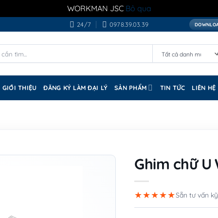
WORKMAN JSC
Bỏ qua
24/7
0978.39.03.39
DOWNLOA
GIỚI THIỆU
ĐĂNG KÝ LÀM ĐẠI LÝ
SẢN PHẨM
TIN TỨC
LIÊN HỆ
Ghim chữ U
★★★★★
Sẵn tư vấn kỹ