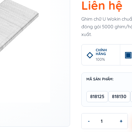
Liên hệ
Ghim chữ U Wokin chuẩ
đóng gói 5000 ghim/hộp
xuất.
CHÍNH
HÃNG
100%
MÃ SẢN PHẨM:
818125
818130
Ghim chữ U Wokin - CRO