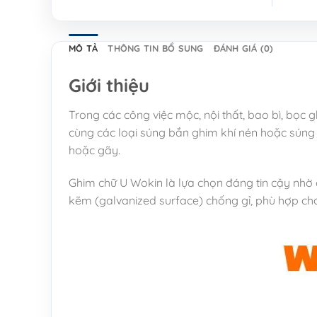
MÔ TẢ
THÔNG TIN BỔ SUNG
ĐÁNH GIÁ (0)
Giới thiệu
Trong các công việc mộc, nội thất, bao bì, bọc 
cùng các loại súng bắn ghim khí nén hoặc súng
hoặc gãy.
Ghim chữ U Wokin là lựa chọn đáng tin cậy nhờ 
kẽm (galvanized surface) chống gỉ, phù hợp cho 