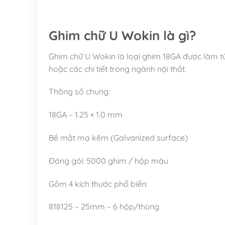
Ghim chữ U Wokin là gì?
Ghim chữ U Wokin là loại ghim 18GA được làm từ
hoặc các chi tiết trong ngành nội thất.
Thông số chung:
18GA – 1.25 × 1.0 mm
Bề mặt mạ kẽm (Galvanized surface)
Đóng gói: 5000 ghim / hộp màu
Gồm 4 kích thước phổ biến:
818125 – 25mm – 6 hộp/thùng