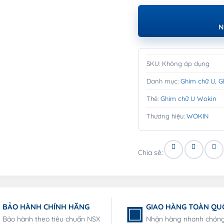
N
SKU:
Không áp dụng
Danh mục:
Ghim chữ U
,
G
Thẻ:
Ghim chữ U Wokin
Thương hiệu:
WOKIN
Chia sẻ:
BẢO HÀNH CHÍNH HÃNG
GIAO HÀNG TOÀN QU
Bảo hành theo tiêu chuẩn NSX
Nhận hàng nhanh chón