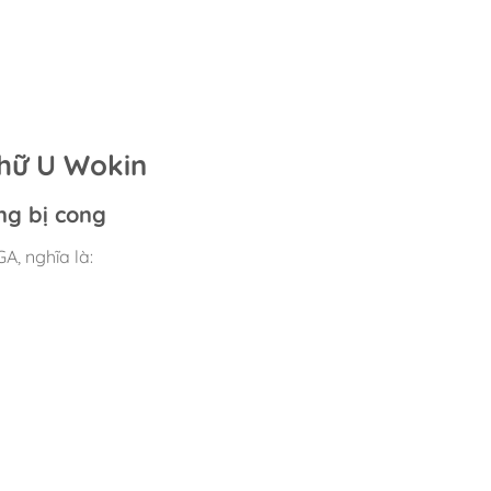
chữ U Wokin
ng bị cong
A, nghĩa là: