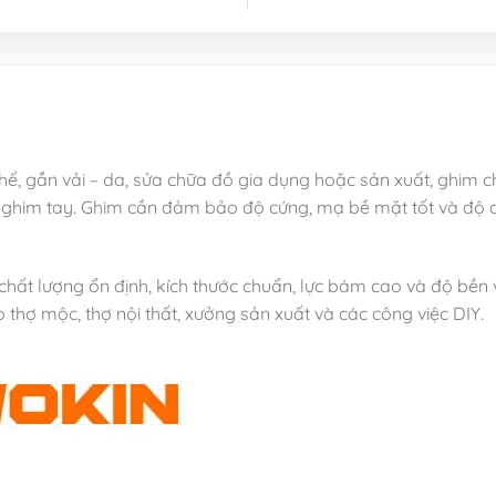
ghế, gắn vải – da, sửa chữa đồ gia dụng hoặc sản xuất, ghim ch
 ghim tay. Ghim cần đảm bảo độ cứng, mạ bề mặt tốt và độ ch
chất lượng ổn định, kích thước chuẩn, lực bám cao và độ bền 
thợ mộc, thợ nội thất, xưởng sản xuất và các công việc DIY.