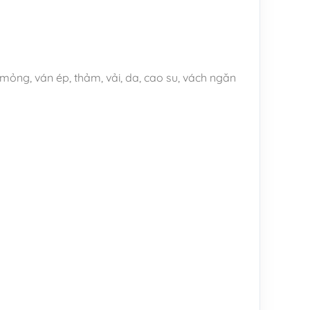
mỏng, ván ép, thảm, vải, da, cao su, vách ngăn