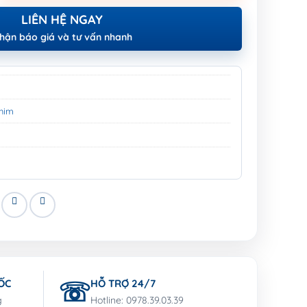
LIÊN HỆ NGAY
hận báo giá và tư vấn nhanh
him
ỐC
HỖ TRỢ 24/7
g
Hotline: 0978.39.03.39