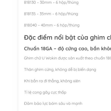
818130 – 30mm – 6 hộp/thùng
818135 – 35mm – 6 hộp/thùng
818040 – 40mm – 6 hộp/thùng
Đặc điểm nổi bật của ghim 
Chuẩn 18GA – độ cứng cao, bắn khô
Ghim chữ U Wokin được sản xuất theo chuẩn 18G
Thân ghim cứng, không dễ bị biến dạng
Khi bắn ra đi thẳng, không xiên
Tỉ lệ cong gãy cực thấp
Đảm bảo lực bám sâu và mạnh