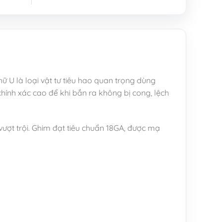
ữ U là loại vật tư tiêu hao quan trọng dùng
ính xác cao để khi bắn ra không bị cong, lệch
vượt trội. Ghim đạt tiêu chuẩn 18GA, được mạ