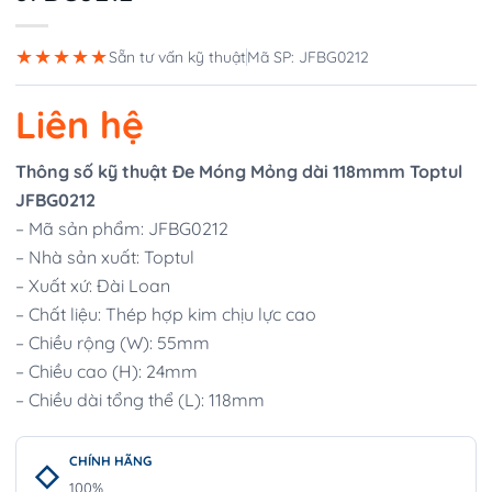
★★★★★
Sẵn tư vấn kỹ thuật
Mã SP: JFBG0212
Liên hệ
Thông số kỹ thuật Đe Móng Mỏng dài 118mmm Toptul
JFBG0212
– Mã sản phẩm: JFBG0212
– Nhà sản xuất: Toptul
– Xuất xứ: Đài Loan
– Chất liệu: Thép hợp kim chịu lực cao
– Chiều rộng (W): 55mm
– Chiều cao (H): 24mm
– Chiều dài tổng thể (L): 118mm
CHÍNH HÃNG
100%