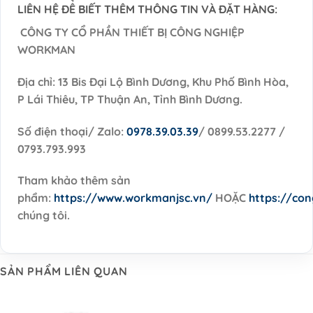
LIÊN HỆ ĐỂ BIẾT THÊM THÔNG TIN VÀ ĐẶT HÀNG:
CÔNG TY CỔ PHẦN THIẾT BỊ CÔNG NGHIỆP
WORKMAN
Địa chỉ: 13 Bis Đại Lộ Bình Dương, Khu Phố Bình Hòa,
P Lái Thiêu, TP Thuận An, Tỉnh Bình Dương.
Số điện thoại/ Zalo:
0978.39.03.39
/ 0899.53.2277 /
0793.793.993
Tham khảo thêm sản
phẩm:
https://www.workmanjsc.vn/
HOẶC
https://co
chúng tôi.
SẢN PHẨM LIÊN QUAN