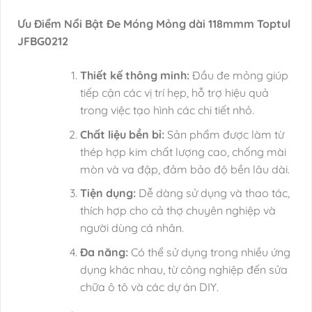
Ưu Điểm Nổi Bật Đe Móng Mỏng dài 118mmm Toptul
JFBG0212
Thiết kế thông minh:
Đầu đe mỏng giúp
tiếp cận các vị trí hẹp, hỗ trợ hiệu quả
trong việc tạo hình các chi tiết nhỏ.
Chất liệu bền bỉ:
Sản phẩm được làm từ
thép hợp kim chất lượng cao, chống mài
mòn và va đập, đảm bảo độ bền lâu dài.
Tiện dụng:
Dễ dàng sử dụng và thao tác,
thích hợp cho cả thợ chuyên nghiệp và
người dùng cá nhân.
Đa năng:
Có thể sử dụng trong nhiều ứng
dụng khác nhau, từ công nghiệp đến sửa
chữa ô tô và các dự án DIY.