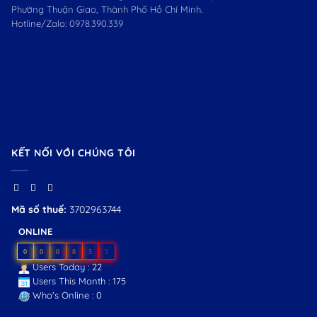
Phường Thuận Giao, Thành Phố Hồ Chí Minh.
Hotline/Zalo:
0978.390.339
KẾT NỐI VỚI CHÚNG TÔI
Mã số thuế:
3702963744
ONLINE
0
0
0
8
5
3
Users Today : 22
Users This Month : 175
Who's Online : 0