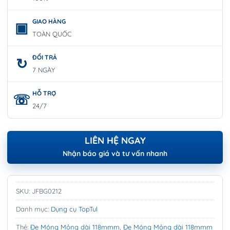
GIAO HÀNG
TOÀN QUỐC
ĐỔI TRẢ
7 NGÀY
HỖ TRỢ
24/7
LIÊN HỆ NGAY
Nhận báo giá và tư vấn nhanh
SKU:
JFBG0212
Danh mục:
Dụng cụ TopTul
Thẻ:
Đe Móng Mỏng dài 118mmm
,
Đe Móng Mỏng dài 118mmm