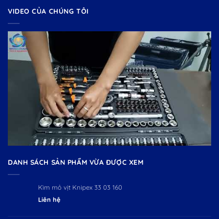
VIDEO CỦA CHÚNG TÔI
DANH SÁCH SẢN PHẨM VỪA ĐƯỢC XEM
Kìm mỏ vịt Knipex 33 03 160
Liên hệ