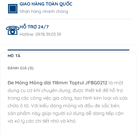
GIAO HÀNG TOÀN QUỐC
Nhận hàng nhanh chóng
HỖ TRỢ 24/7
Hotline: 0978.39.03.39
MÔ TẢ
ĐÁNH GIÁ (0)
Đe Móng Mỏng dài 118mm Toptul JFBG0212
là một
dụng cụ cơ khí chuyên dụng, được thiết kế để hỗ trợ
trong các công việc gia công, tạo hình kim loại và sửa
chữa ô tô. Với kiểu dáng mỏng và đầu đe sắc bén,
sản phẩm này giúp người sử dụng dễ dàng tiếp cận
và xử lý các chi tiết nhỏ và khó.