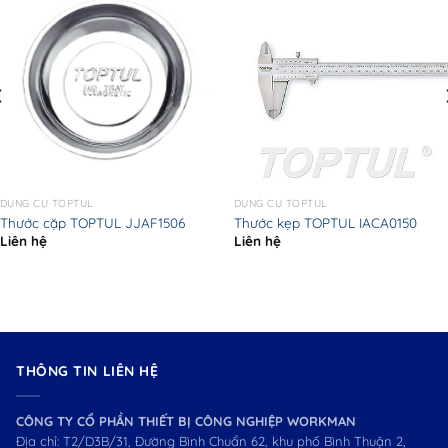
DỤNG CỤ TOPTUL
DỤNG CỤ TOPTUL
Thước cặp TOPTUL JJAF1506
Thước kẹp TOPTUL IACA0150
Liên hệ
Liên hệ
THÔNG TIN LIÊN HỆ
CÔNG TY CỔ PHẦN THIẾT BỊ CÔNG NGHIỆP WORKMAN
Địa chỉ: T2/D3B/31, Đường Bình Chuẩn 62, khu phố Bình Thuận 2,