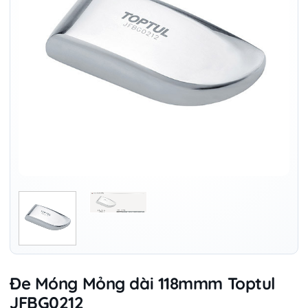
Đe Móng Mỏng dài 118mmm Toptul
JFBG0212