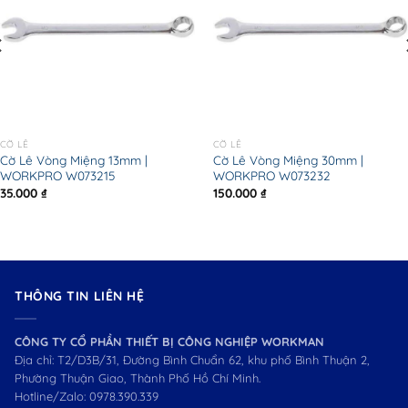
CỜ LÊ
CỜ LÊ
Cờ Lê Vòng Miệng 13mm |
Cờ Lê Vòng Miệng 30mm |
WORKPRO W073215
WORKPRO W073232
35.000
₫
150.000
₫
THÔNG TIN LIÊN HỆ
CÔNG TY CỔ PHẦN THIẾT BỊ CÔNG NGHIỆP WORKMAN
Địa chỉ: T2/D3B/31, Đường Bình Chuẩn 62, khu phố Bình Thuận 2,
Phường Thuận Giao, Thành Phố Hồ Chí Minh.
Hotline/Zalo:
0978.390.339