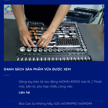
DANH SÁCH SẢN PHẨM VỪA ĐƯỢC XEM
Găng tay bảo hộ lao động WOKIN 451010 size XL | Thoải
mái, bền bỉ, phù hợp nhiều công việc
Liên hệ
Búa Cao Su Không Nẩy 1LB | WORKPRO W041049