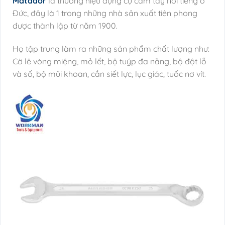
Matador
là thương hiệu dụng cụ cầm tay nổi tiếng ở
Đức, đây là 1 trong những nhà sản xuất tiên phong
được thành lập từ năm 1900.
Họ tập trung làm ra những sản phẩm chất lượng như:
Cờ lê vòng miệng, mỏ lết, bộ tuýp đa năng, bộ đột lỗ
và số, bộ mũi khoan, cần siết lực, lục giác, tuốc nơ vít.