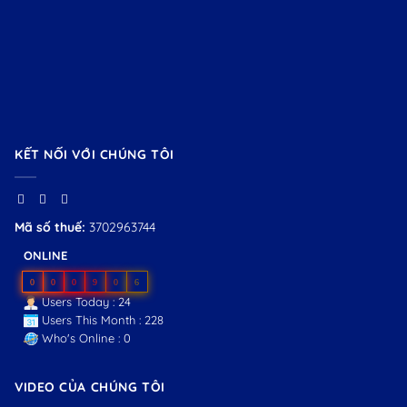
KẾT NỐI VỚI CHÚNG TÔI
Mã số thuế:
3702963744
ONLINE
0
0
0
9
0
6
Users Today : 24
Users This Month : 228
Who's Online : 0
VIDEO CỦA CHÚNG TÔI