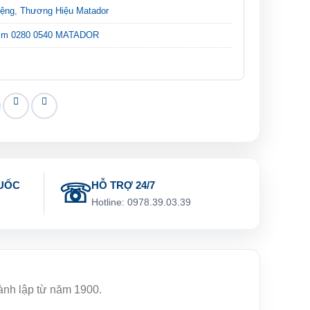
iệng
,
Thương Hiệu Matador
mm 0280 0540 MATADOR
UỐC
HỖ TRỢ 24/7
g
Hotline: 0978.39.03.39
hành lập từ năm 1900.