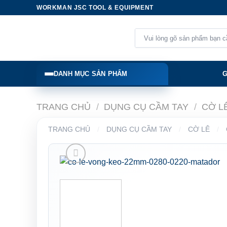
Skip
WORKMAN JSC TOOL & EQUIPMENT
to
content
Tìm
kiếm:
DANH MỤC SẢN PHẨM
G
TRANG CHỦ
/
DỤNG CỤ CẦM TAY
/
CỜ L
TRANG CHỦ
/
DỤNG CỤ CẦM TAY
/
CỜ LÊ
/