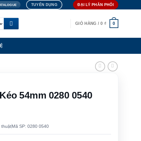
TUYỂN DỤNG
ĐẠI LÝ PHÂN PHỐI
ATALOGUE
0
GIỎ HÀNG /
0
₫
HỆ
 Kéo 54mm 0280 0540
 thuật
Mã SP: 0280 0540