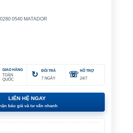
 0280 0540 MATADOR
GIAO HÀNG
ĐỔI TRẢ
HỖ TRỢ
TOÀN
7 NGÀY
24/7
QUỐC
LIÊN HỆ NGAY
hận báo giá và tư vấn nhanh