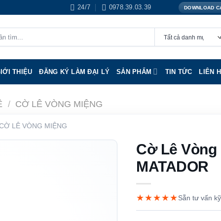
24/7
0978.39.03.39
DOWNLOAD C
IỚI THIỆU
ĐĂNG KÝ LÀM ĐẠI LÝ
SẢN PHẨM
TIN TỨC
LIÊN 
Ê
/
CỜ LÊ VÒNG MIỆNG
CỜ LÊ VÒNG MIỆNG
Cờ Lê Vòng
MATADOR
★★★★★
Sẵn tư vấn kỹ