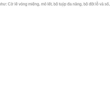
: Cờ lê vòng miệng, mỏ lết, bộ tuýp đa năng, bộ đột lỗ và số, bộ