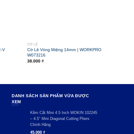
CỜ LÊ
CỜ LÊ
R-V
Cờ Lê Vòng Miệng 14mm | WORKPRO
Cờ Lê 
W073216
W07321
38.000
₫
30.000
DANH SÁCH SẢN PHẨM VỪA ĐƯỢC
XEM
Kềm Cắt Mini 4.5 Inch WOKIN 102245
– 4.5″ Mini Diagonal Cutting Pliers
Chính Hãng
45.000
₫