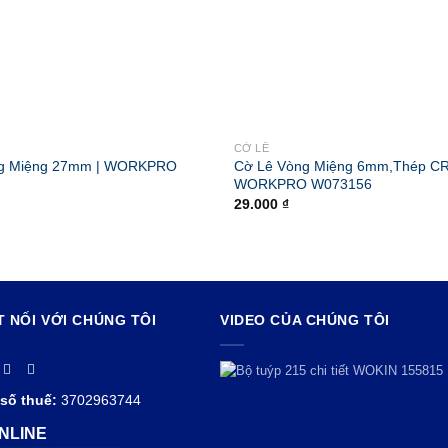
CỜ LÊ
ng Miệng 27mm | WORKPRO
Cờ Lê Vòng Miệng 6mm,Thép C
WORKPRO W073156
29.000
₫
T NỐI VỚI CHÚNG TÔI
VIDEO CỦA CHÚNG TÔI
số thuế:
3702963744
NLINE