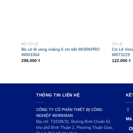
BỘ CỜ LÊ
CỜ LÊ
Bộ cờ lê vòng miệng 6 chi tiết WORKPRO
Cờ Lê Vò
W003304
W073229
298.000
₫
122.000
₫
THÔNG TIN LIÊN HỆ
KẾ
CÔNG TY CỔ PHẦN THIẾT BỊ CÔNG
NGHIỆP WORKMAN
Mã 
Địa chỉ: T2/D3B/31, Đường Bình Chuẩn 62,
khu phố Bình Thuận 2, Phường Thuận Giao,
O