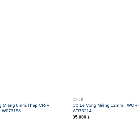
CỜ LÊ
g Miệng 8mm,Thép CR-V
Cờ Lê Vòng Miệng 12mm | WO
 W073158
W073214
35.000
₫