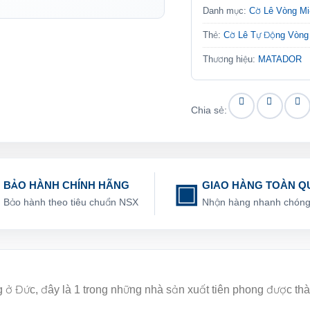
Danh mục:
Cờ Lê Vòng M
Thẻ:
Cờ Lê Tự Động Vòn
Thương hiệu:
MATADOR
Chia sẻ:
BẢO HÀNH CHÍNH HÃNG
GIAO HÀNG TOÀN Q
Bảo hành theo tiêu chuẩn NSX
Nhận hàng nhanh chón
g ở Đức, đây là 1 trong những nhà sản xuất tiên phong được th