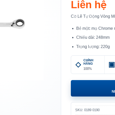
Liên hệ
Cờ Lê Tự Động Vòng 
Bề mặt: mạ Chrome
Chiều dài: 248mm
Trọng lượng: 220g
CHÍNH
HÃNG
100%
N
SKU:
0189 0190