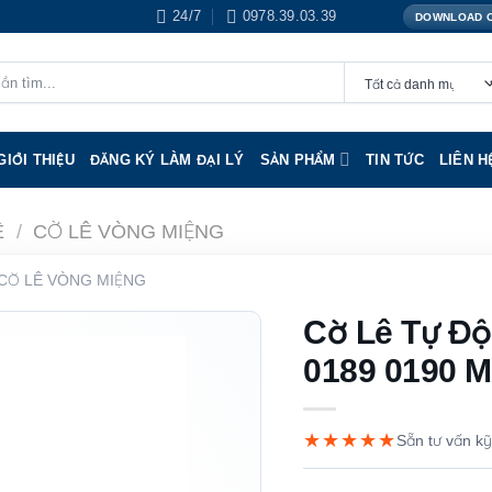
24/7
0978.39.03.39
DOWNLOAD 
GIỚI THIỆU
ĐĂNG KÝ LÀM ĐẠI LÝ
SẢN PHẨM
TIN TỨC
LIÊN H
Ê
/
CỜ LÊ VÒNG MIỆNG
CỜ LÊ VÒNG MIỆNG
Cờ Lê Tự Đ
0189 0190
★★★★★
Sẵn tư vấn kỹ