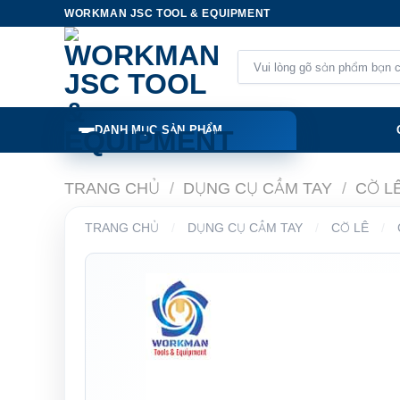
Skip
WORKMAN JSC TOOL & EQUIPMENT
to
content
Tìm
kiếm:
DANH MỤC SẢN PHẨM
TRANG CHỦ
/
DỤNG CỤ CẦM TAY
/
CỜ L
TRANG CHỦ
/
DỤNG CỤ CẦM TAY
/
CỜ LÊ
/