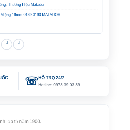
iệng
,
Thương Hiệu Matador
g Miệng 19mm 0189 0190 MATADOR
UỐC
HỖ TRỢ 24/7
g
Hotline: 0978.39.03.39
ành lập từ năm 1900.