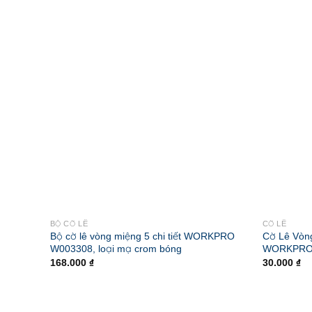
BỘ CỜ LÊ
CỜ LÊ
Bộ cờ lê vòng miệng 5 chi tiết WORKPRO
Cờ Lê Vòn
W003308, loại mạ crom bóng
WORKPRO
168.000
₫
30.000
₫