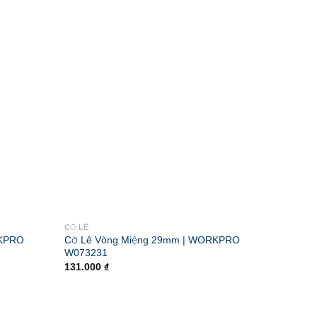
CỜ LÊ
CỜ LÊ
RKPRO
Cờ Lê Vòng Miệng 29mm | WORKPRO
Cờ Lê 
W073231
W0732
131.000
₫
54.000