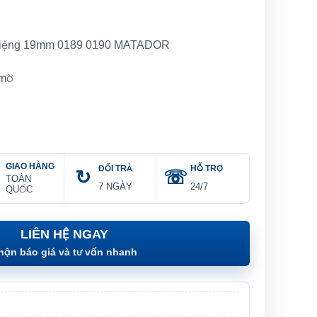
Miệng 19mm 0189 0190 MATADOR
 mờ
GIAO HÀNG
ĐỔI TRẢ
HỖ TRỢ
TOÀN
7 NGÀY
24/7
QUỐC
LIÊN HỆ NGAY
hận báo giá và tư vấn nhanh