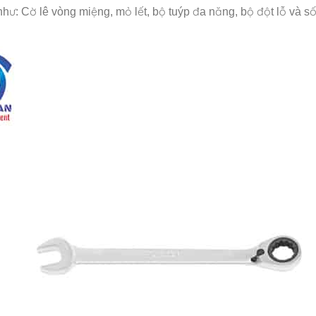
: Cờ lê vòng miệng, mỏ lết, bộ tuýp đa năng, bộ đột lỗ và số, b