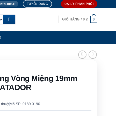
TUYỂN DỤNG
ĐẠI LÝ PHÂN PHỐI
CATALOGUE
0
GIỎ HÀNG /
0
₫
Ệ
ộng Vòng Miệng 19mm
 MATADOR
 thuật
Mã SP: 0189 0190