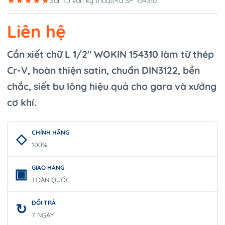
★★★★★
Sẵn tư vấn kỹ thuật
Mã SP: 154310
Liên hệ
Cần xiết chữ L 1/2″ WOKIN 154310 làm từ thép
Cr-V, hoàn thiện satin, chuẩn DIN3122, bền
chắc, siết bu lông hiệu quả cho gara và xưởng
cơ khí.
CHÍNH HÃNG
100%
GIAO HÀNG
TOÀN QUỐC
ĐỔI TRẢ
7 NGÀY