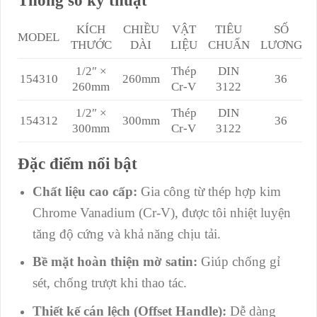
KÍCH
CHIỀU
VẬT
TIÊU
SỐ
MODEL
THƯỚC
DÀI
LIỆU
CHUẨN
LƯƠNG
1/2″ ×
Thép
DIN
154310
260mm
36
260mm
Cr-V
3122
1/2″ ×
Thép
DIN
154312
300mm
36
300mm
Cr-V
3122
Đặc điểm nổi bật
Chất liệu cao cấp:
Gia công từ thép hợp kim
Chrome Vanadium (Cr-V), được tôi nhiệt luyện
tăng độ cứng và khả năng chịu tải.
Bề mặt hoàn thiện mờ satin:
Giúp chống gỉ
sét, chống trượt khi thao tác.
Thiết kế cán lệch (Offset Handle):
Dễ dàng