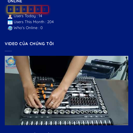
ONLINE
0
0
0
8
8
2
Users Today : 14
Users This Month : 204
Who's Online : 0
VIDEO CỦA CHÚNG TÔI