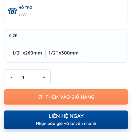
HỖ TRỢ
24/7
SIZE
1/2″ x260mm
1/2″ x300mm
Cần xiết chữ L 1/2″ WOKIN 154310 – Cán lệch 260mm, 300mm | C
THÊM VÀO GIỎ HÀNG
LIÊN HỆ NGAY
Nhận báo giá và tư vấn nhanh