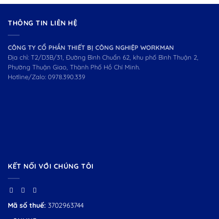
THÔNG TIN LIÊN HỆ
CÔNG TY CỔ PHẦN THIẾT BỊ CÔNG NGHIỆP WORKMAN
Địa chỉ: T2/D3B/31, Đường Bình Chuẩn 62, khu phố Bình Thuận 2,
Phường Thuận Giao, Thành Phố Hồ Chí Minh.
Hotline/Zalo:
0978.390.339
KẾT NỐI VỚI CHÚNG TÔI
Mã số thuế:
3702963744