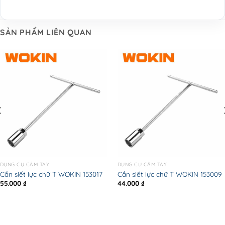
SẢN PHẨM LIÊN QUAN
DỤNG CỤ CẦM TAY
DỤNG CỤ CẦM TAY
Cần siết lực chữ T WOKIN 153017
Cần siết lực chữ T WOKIN 153009
55.000
₫
44.000
₫