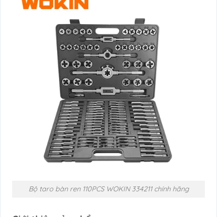
Bộ taro bàn ren 110PCS WOKIN 334211 chính hãng