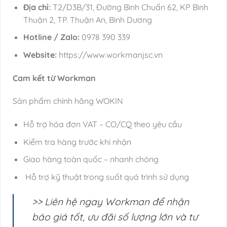
Địa chỉ:
T2/D3B/31, Đường Bình Chuẩn 62, KP Bình
Thuận 2, TP. Thuận An, Bình Dương
Hotline / Zalo:
0978 390 339
Website:
https://www.workmanjsc.vn
Cam kết từ Workman
Sản phẩm chính hãng WOKIN
Hỗ trợ hóa đơn VAT – CO/CQ theo yêu cầu
Kiểm tra hàng trước khi nhận
Giao hàng toàn quốc – nhanh chóng
Hỗ trợ kỹ thuật trong suốt quá trình sử dụng
>> Liên hệ ngay Workman để nhận
báo giá tốt, ưu đãi số lượng lớn và tư