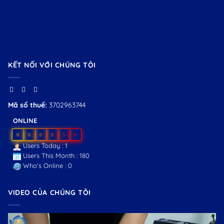
KẾT NỐI VỚI CHÚNG TÔI
Mã số thuế:
3702963744
ONLINE
0
0
0
8
5
8
Users Today : 1
Users This Month : 180
Who's Online : 0
VIDEO CỦA CHÚNG TÔI