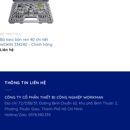
BỘ TARO REN
Bộ taro bàn ren 40 chi tiết
WOKIN 334240 – Chính hãng
Liên hệ
THÔNG TIN LIÊN HỆ
CÔNG TY CỔ PHẦN THIẾT BỊ CÔNG NGHIỆP WORKMAN
Địa chỉ: T2/D3B/31, Đường Bình Chuẩn 62, khu phố Bình Thuận 2,
Phường Thuận Giao, Thành Phố Hồ Chí Minh.
Hotline/Zalo:
0978.390.339