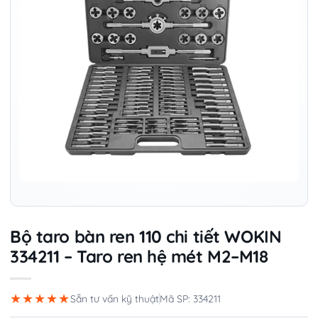
Bộ taro bàn ren 110 chi tiết WOKIN
334211 – Taro ren hệ mét M2–M18
★★★★★
Sẵn tư vấn kỹ thuật
Mã SP: 334211