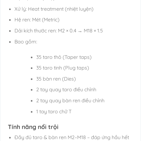
Xử lý: Heat treatment (nhiệt luyện)
Hệ ren: Mét (Metric)
Dải kích thước ren: M2 × 0.4 → M18 × 1.5
Bao gồm:
35 taro thô (Taper taps)
35 taro tinh (Plug taps)
35 bàn ren (Dies)
2 tay quay taro điều chỉnh
2 tay quay bàn ren điều chỉnh
1 tay taro chữ T
Tính năng nổi trội
Đầy đủ taro & bàn ren M2–M18 – đáp ứng hầu hết