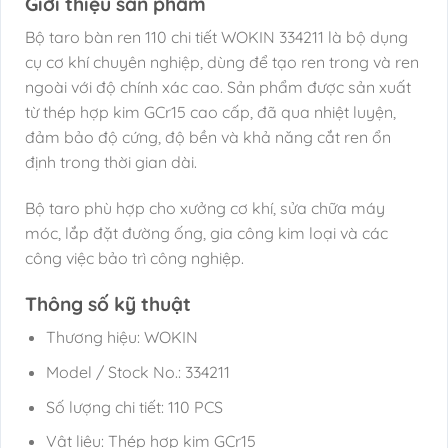
Giới thiệu sản phẩm
Bộ taro bàn ren 110 chi tiết WOKIN 334211 là bộ dụng
cụ cơ khí chuyên nghiệp, dùng để tạo ren trong và ren
ngoài với độ chính xác cao. Sản phẩm được sản xuất
từ thép hợp kim GCr15 cao cấp, đã qua nhiệt luyện,
đảm bảo độ cứng, độ bền và khả năng cắt ren ổn
định trong thời gian dài.
Bộ taro phù hợp cho xưởng cơ khí, sửa chữa máy
móc, lắp đặt đường ống, gia công kim loại và các
công việc bảo trì công nghiệp.
Thông số kỹ thuật
Thương hiệu: WOKIN
Model / Stock No.: 334211
Số lượng chi tiết: 110 PCS
Vật liệu: Thép hợp kim GCr15