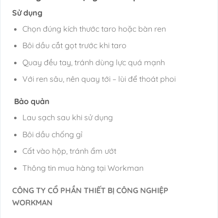
Sử dụng
Chọn đúng kích thước taro hoặc bàn ren
Bôi dầu cắt gọt trước khi taro
Quay đều tay, tránh dùng lực quá mạnh
Với ren sâu, nên quay tới – lùi để thoát phoi
Bảo quản
Lau sạch sau khi sử dụng
Bôi dầu chống gỉ
Cất vào hộp, tránh ẩm ướt
Thông tin mua hàng tại Workman
CÔNG TY CỔ PHẦN THIẾT BỊ CÔNG NGHIỆP
WORKMAN