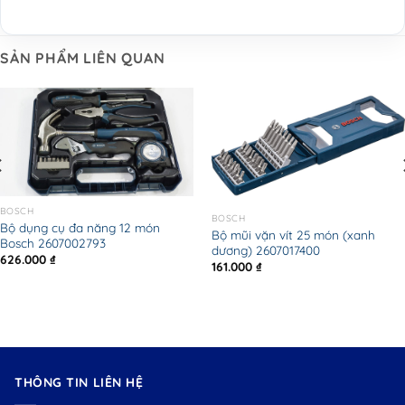
SẢN PHẨM LIÊN QUAN
BOSCH
BOSCH
Bộ dụng cụ đa năng 12 món
Bộ mũi vặn vít 25 món (xanh
Bosch 2607002793
dương) 2607017400
626.000
₫
161.000
₫
THÔNG TIN LIÊN HỆ