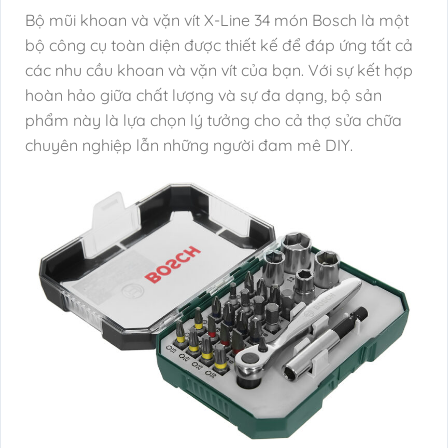
Bộ mũi khoan và vặn vít X-Line 34 món Bosch là một
bộ công cụ toàn diện được thiết kế để đáp ứng tất cả
các nhu cầu khoan và vặn vít của bạn. Với sự kết hợp
hoàn hảo giữa chất lượng và sự đa dạng, bộ sản
phẩm này là lựa chọn lý tưởng cho cả thợ sửa chữa
chuyên nghiệp lẫn những người đam mê DIY.