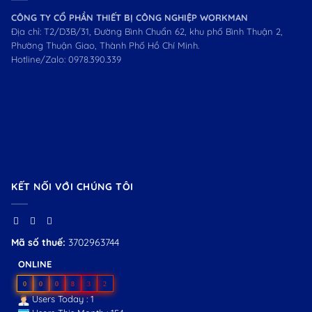
CÔNG TY CỔ PHẦN THIẾT BỊ CÔNG NGHIỆP WORKMAN
Địa chỉ: T2/D3B/31, Đường Bình Chuẩn 62, khu phố Bình Thuận 2,
Phường Thuận Giao, Thành Phố Hồ Chí Minh.
Hotline/Zalo:
0978.390.339
KẾT NỐI VỚI CHÚNG TÔI
Mã số thuế:
3702963744
ONLINE
0
0
0
8
3
2
Users Today : 1