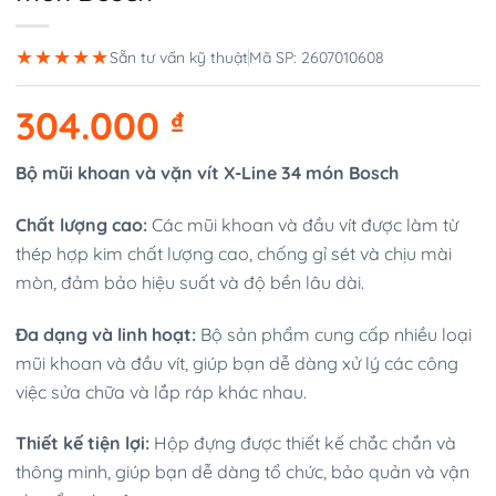
★★★★★
Sẵn tư vấn kỹ thuật
Mã SP: 2607010608
304.000
₫
Bộ mũi khoan và vặn vít X-Line 34 món Bosch
Chất lượng cao:
Các mũi khoan và đầu vít được làm từ
thép hợp kim chất lượng cao, chống gỉ sét và chịu mài
mòn, đảm bảo hiệu suất và độ bền lâu dài.
Đa dạng và linh hoạt:
Bộ sản phẩm cung cấp nhiều loại
mũi khoan và đầu vít, giúp bạn dễ dàng xử lý các công
việc sửa chữa và lắp ráp khác nhau.
Thiết kế tiện lợi:
Hộp đựng được thiết kế chắc chắn và
thông minh, giúp bạn dễ dàng tổ chức, bảo quản và vận