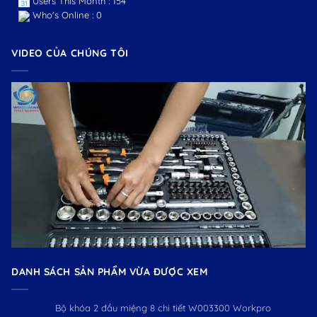
Users This Month : 154
Who's Online : 0
VIDEO CỦA CHÚNG TÔI
DANH SÁCH SẢN PHẨM VỪA ĐƯỢC XEM
Bộ khóa 2 đầu miệng 8 chi tiết W003300 Workpro