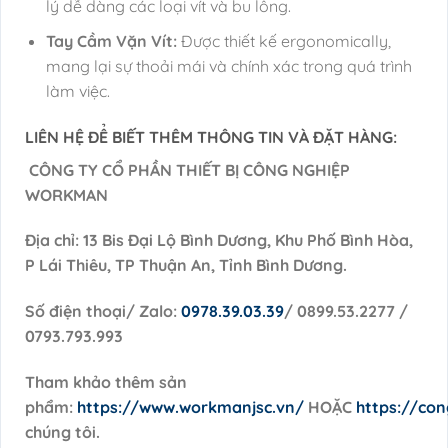
lý dễ dàng các loại vít và bu lông.
Tay Cầm Vặn Vít:
Được thiết kế ergonomically,
mang lại sự thoải mái và chính xác trong quá trình
làm việc.
LIÊN HỆ ĐỂ BIẾT THÊM THÔNG TIN VÀ ĐẶT HÀNG:
CÔNG TY CỔ PHẦN THIẾT BỊ CÔNG NGHIỆP
WORKMAN
Địa chỉ: 13 Bis Đại Lộ Bình Dương, Khu Phố Bình Hòa,
P Lái Thiêu, TP Thuận An, Tỉnh Bình Dương.
Số điện thoại/ Zalo:
0978.39.03.39
/ 0899.53.2277 /
0793.793.993
Tham khảo thêm sản
phẩm:
https://www.workmanjsc.vn/
HOẶC
https://co
chúng tôi.