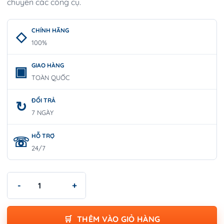
chuyển các công cụ.
CHÍNH HÃNG
100%
GIAO HÀNG
TOÀN QUỐC
ĐỔI TRẢ
7 NGÀY
HỖ TRỢ
24/7
Bộ mũi khoan và vặn vít X-Line 34 món Bosch số lượng
THÊM VÀO GIỎ HÀNG