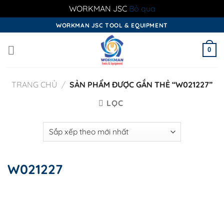
WORKMAN JSC
Bỏ qua
Skip
WORKMAN JSC TOOL & EQUIPMENT
to
content
0
TRANG CHỦ
/
SẢN PHẨM ĐƯỢC GẮN THẺ “W021227”
LỌC
W021227