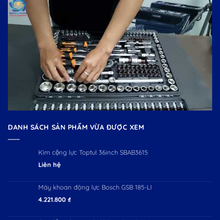
DANH SÁCH SẢN PHẨM VỪA ĐƯỢC XEM
Kìm cộng lực Toptul 36inch SBAB3615
Liên hệ
Máy khoan động lực Bosch GSB 185-LI
4.221.800
₫