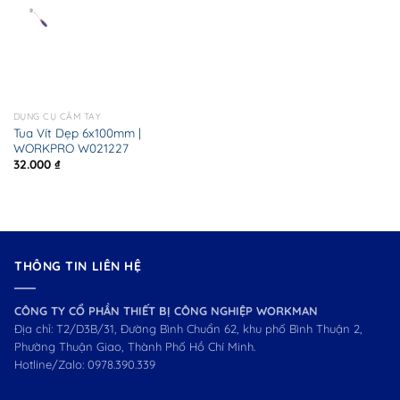
DỤNG CỤ CẦM TAY
Tua Vít Dẹp 6x100mm |
WORKPRO W021227
32.000
₫
THÔNG TIN LIÊN HỆ
CÔNG TY CỔ PHẦN THIẾT BỊ CÔNG NGHIỆP WORKMAN
Địa chỉ: T2/D3B/31, Đường Bình Chuẩn 62, khu phố Bình Thuận 2,
Phường Thuận Giao, Thành Phố Hồ Chí Minh.
Hotline/Zalo:
0978.390.339