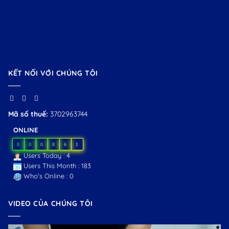
KẾT NỐI VỚI CHÚNG TÔI
Mã số thuế:
3702963744
ONLINE
0
0
0
8
6
1
Users Today : 4
Users This Month : 183
Who's Online : 0
VIDEO CỦA CHÚNG TÔI