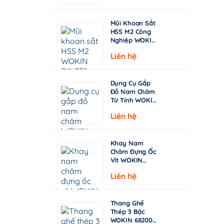
từ
Chuyên Khoan
Inox & Thép
15.000 ₫
Cứng
Mũi Khoan Sắt
đến
HSS M2 Công
149.000 ₫
Nghiệp WOKIN
750210–750360
Liên hệ
| Tiêu Chuẩn
DIN338, Đầu
Khoan 135°
Dụng Cụ Gắp
Đồ Nam Châm
Từ Tính WOKIN
722005 – Cán
Liên hệ
Rút Dài 130-
640mm
Khay Nam
Châm Đựng Ốc
Vít WOKIN
724206 –
Liên hệ
Đường Kính
150mm (6")
Thang Ghế
Thép 3 Bậc
WOKIN 682003