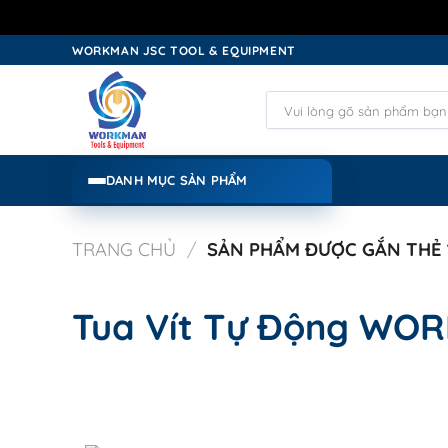
Skip
WORKMAN JSC TOOL & EQUIPMENT
to
content
Tìm
kiếm:
DANH MỤC SẢN PHẨM
TRANG CHỦ
/
SẢN PHẨM ĐƯỢC GẮN THẺ 
Tua Vít Tự Động WO