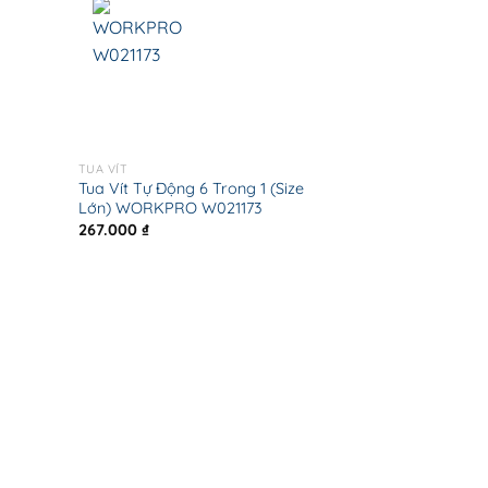
TUA VÍT
Tua Vít Tự Động 6 Trong 1 (Size
Lớn) WORKPRO W021173
267.000
₫