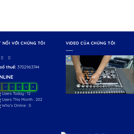
T NỐI VỚI CHÚNG TÔI
VIDEO CỦA CHÚNG TÔI
số thuế:
3702963744
NLINE
0
0
8
8
0
Users Today : 12
Users This Month : 202
Who's Online : 0