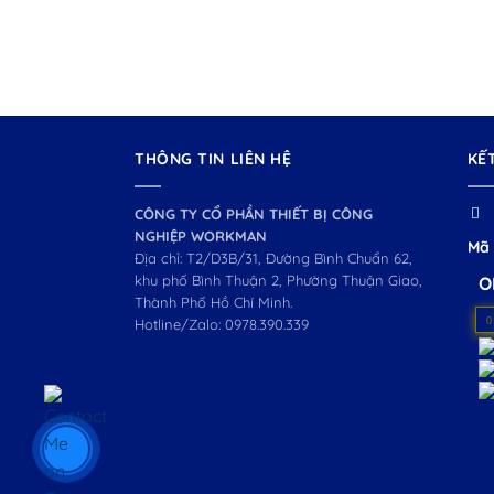
THÔNG TIN LIÊN HỆ
KẾ
CÔNG TY CỔ PHẦN THIẾT BỊ CÔNG
NGHIỆP WORKMAN
Mã 
Địa chỉ: T2/D3B/31, Đường Bình Chuẩn 62,
khu phố Bình Thuận 2, Phường Thuận Giao,
O
Thành Phố Hồ Chí Minh.
0
Hotline/Zalo:
0978.390.339