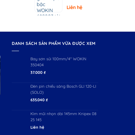
– Tải Trọng
Liên hệ
150kg
DANH SÁCH SẢN PHẨM VỪA ĐƯỢC XEM
Bay sơn sủi 100mm/4" WOKIN
350404
37.000
₫
Đèn pin chiếu sáng Bosch GLI 120-LI
(SOLO)
635.040
₫
Kìm mũi nhọn dài 145mm Knipex 08
25 145
Liên hệ