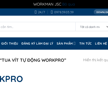
WORKMAN JSC
Bỏ qua
24/7
0978.39.03.39
DOWNLOA
GIỚI THIỆU
ĐĂNG KÝ LÀM ĐẠI LÝ
SẢN PHẨM
TIN TỨC
LIÊN HỆ
“TUA VÍT TỰ ĐỘNG WORKPRO”
Hiển thị kết q
RKPRO