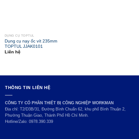
DỤNG CỤ TOPTUL
Dụng cụ nạy ốc vít 235mm
TOPTUL JJAK0101
Liên hệ
THÔNG TIN LIÊN HỆ
CÔNG TY CỔ PHẦN THIẾT BỊ CÔNG NGHIỆP WORKMAN
Địa chỉ: T2/D3B/31, Đường Bình Chuẩn 62, khu phố Bình Thuận 2,
Phường Thuận Giao, Thành Phố Hồ Chí Minh.
Hotline/Zalo:
0978.390.339