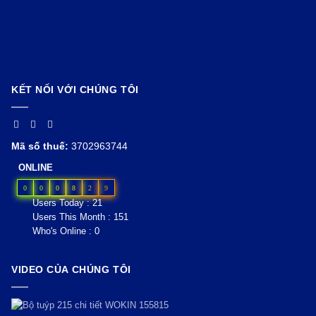
KẾT NỐI VỚI CHÚNG TÔI
Mã số thuế:
3702963744
ONLINE
0
0
0
8
2
9
Users Today : 21
Users This Month : 151
Who's Online : 0
VIDEO CỦA CHÚNG TÔI