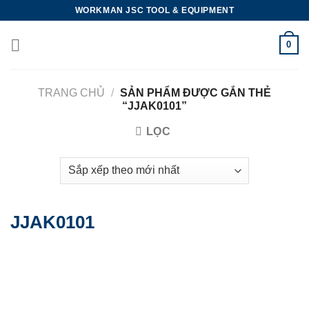
Skip
WORKMAN JSC TOOL & EQUIPMENT
to
content
0
TRANG CHỦ
/
SẢN PHẨM ĐƯỢC GẮN THẺ
“JJAK0101”
LỌC
JJAK0101