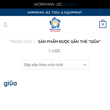
WORKMAN JSC
Bỏ qua
Skip
WORKMAN JSC TOOL & EQUIPMENT
to
content
0
TRANG CHỦ
/
SẢN PHẨM ĐƯỢC GẮN THẺ “GIŨA”
LỌC
giũa