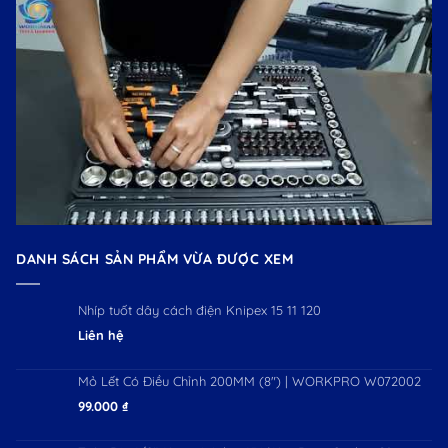
DANH SÁCH SẢN PHẨM VỪA ĐƯỢC XEM
Nhíp tuốt dây cách điện Knipex 15 11 120
Liên hệ
Mỏ Lết Có Điều Chỉnh 200MM (8") | WORKPRO W072002
99.000
₫