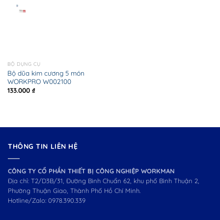
BỘ DỤNG CỤ
Bộ dũa kim cương 5 món
WORKPRO W002100
133.000
₫
THÔNG TIN LIÊN HỆ
CÔNG TY CỔ PHẦN THIẾT BỊ CÔNG NGHIỆP WORKMAN
Địa chỉ: T2/D3B/31, Đường Bình Chuẩn 62, khu phố Bình Thuận 2,
Phường Thuận Giao, Thành Phố Hồ Chí Minh.
Hotline/Zalo:
0978.390.339