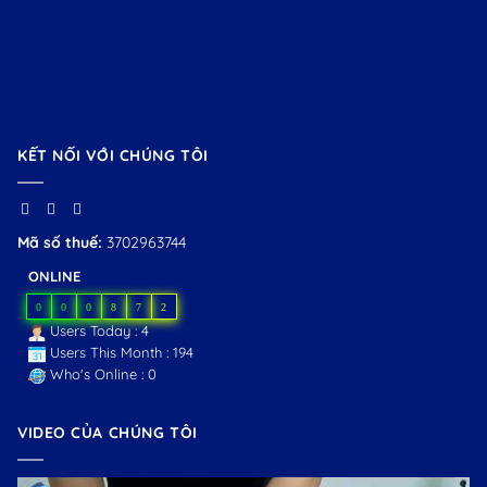
KẾT NỐI VỚI CHÚNG TÔI
Mã số thuế:
3702963744
ONLINE
0
0
0
8
7
2
Users Today : 4
Users This Month : 194
Who's Online : 0
VIDEO CỦA CHÚNG TÔI