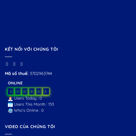
KẾT NỐI VỚI CHÚNG TÔI
Mã số thuế:
3702963744
ONLINE
0
0
0
8
3
1
Users Today : 0
Users This Month : 153
Who's Online : 0
VIDEO CỦA CHÚNG TÔI