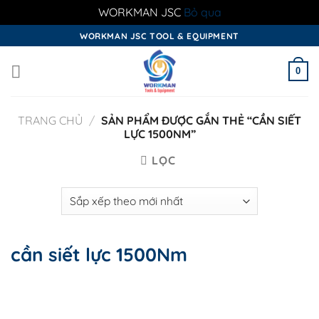
WORKMAN JSC
Bỏ qua
Skip
WORKMAN JSC TOOL & EQUIPMENT
to
content
0
TRANG CHỦ
/
SẢN PHẨM ĐƯỢC GẮN THẺ “CẦN SIẾT
LỰC 1500NM”
LỌC
cần siết lực 1500Nm