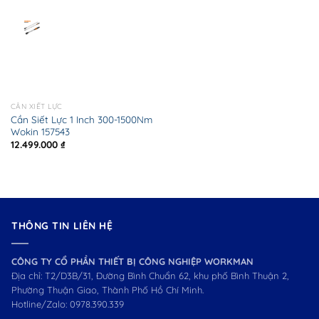
CẦN XIẾT LỰC
Cần Siết Lực 1 Inch 300-1500Nm
Wokin 157543
12.499.000
₫
THÔNG TIN LIÊN HỆ
CÔNG TY CỔ PHẦN THIẾT BỊ CÔNG NGHIỆP WORKMAN
Địa chỉ: T2/D3B/31, Đường Bình Chuẩn 62, khu phố Bình Thuận 2,
Phường Thuận Giao, Thành Phố Hồ Chí Minh.
Hotline/Zalo:
0978.390.339