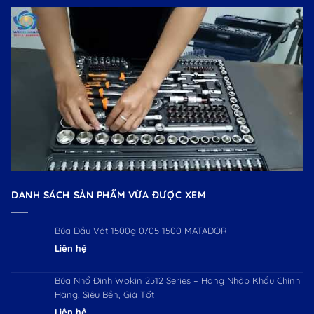
DANH SÁCH SẢN PHẨM VỪA ĐƯỢC XEM
Búa Đầu Vát 1500g 0705 1500 MATADOR
Liên hệ
Búa Nhổ Đinh Wokin 2512 Series – Hàng Nhập Khẩu Chính
Hãng, Siêu Bền, Giá Tốt
Liên hệ