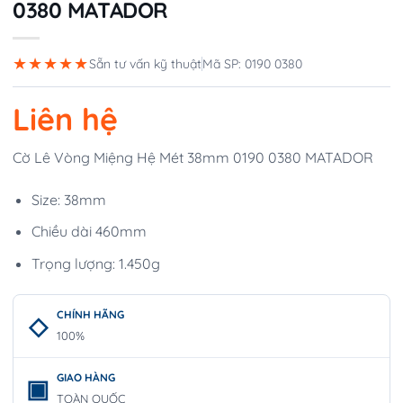
0380 MATADOR
★★★★★
Sẵn tư vấn kỹ thuật
Mã SP: 0190 0380
Liên hệ
Cờ Lê Vòng Miệng Hệ Mét 38mm 0190 0380 MATADOR
Size: 38mm
Chiều dài 460mm
Trọng lượng: 1.450g
CHÍNH HÃNG
100%
GIAO HÀNG
TOÀN QUỐC