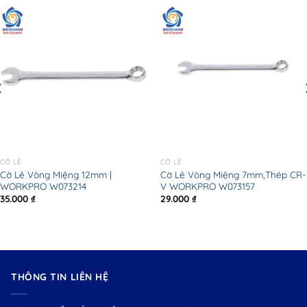
CỜ LÊ
CỜ LÊ
Cờ Lê Vòng Miệng 12mm |
Cờ Lê Vòng Miệng 7mm,Thép CR-
WORKPRO W073214
V WORKPRO W073157
35.000
₫
29.000
₫
THÔNG TIN LIÊN HỆ