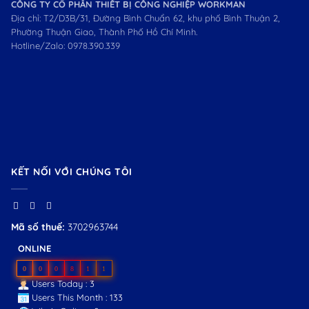
CÔNG TY CỔ PHẦN THIẾT BỊ CÔNG NGHIỆP WORKMAN
Địa chỉ: T2/D3B/31, Đường Bình Chuẩn 62, khu phố Bình Thuận 2,
Phường Thuận Giao, Thành Phố Hồ Chí Minh.
Hotline/Zalo:
0978.390.339
KẾT NỐI VỚI CHÚNG TÔI
Mã số thuế:
3702963744
ONLINE
0
0
0
8
1
1
Users Today : 3
Users This Month : 133