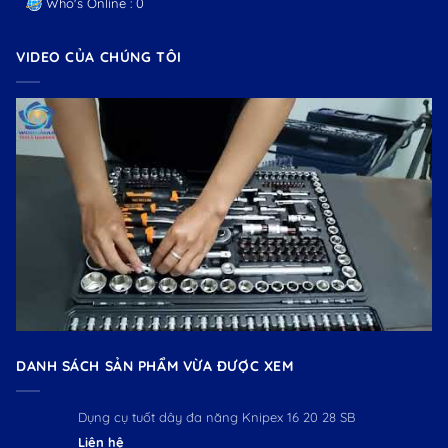
Who's Online : 0
VIDEO CỦA CHÚNG TÔI
DANH SÁCH SẢN PHẨM VỪA ĐƯỢC XEM
Dụng cụ tuốt dây đa năng Knipex 16 20 28 SB
Liên hệ