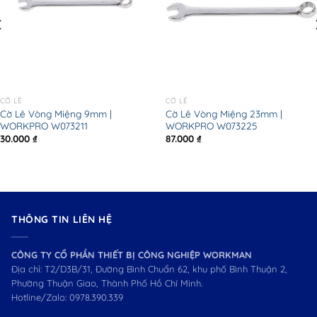
CỜ LÊ
CỜ LÊ
Cờ Lê Vòng Miệng 9mm |
Cờ Lê Vòng Miệng 23mm |
WORKPRO W073211
WORKPRO W073225
30.000
₫
87.000
₫
THÔNG TIN LIÊN HỆ
CÔNG TY CỔ PHẦN THIẾT BỊ CÔNG NGHIỆP WORKMAN
Địa chỉ: T2/D3B/31, Đường Bình Chuẩn 62, khu phố Bình Thuận 2,
Phường Thuận Giao, Thành Phố Hồ Chí Minh.
Hotline/Zalo:
0978.390.339