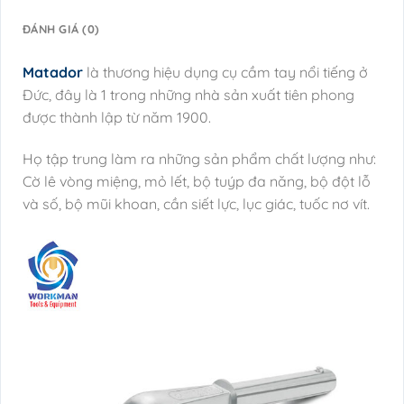
ĐÁNH GIÁ (0)
Matador
là thương hiệu dụng cụ cầm tay nổi tiếng ở
Đức, đây là 1 trong những nhà sản xuất tiên phong
được thành lập từ năm 1900.
Họ tập trung làm ra những sản phẩm chất lượng như:
Cờ lê vòng miệng, mỏ lết, bộ tuýp đa năng, bộ đột lỗ
và số, bộ mũi khoan, cần siết lực, lục giác, tuốc nơ vít.