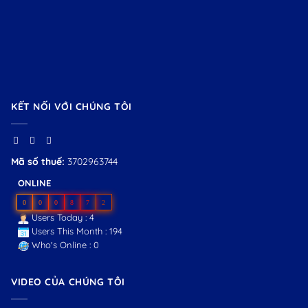
KẾT NỐI VỚI CHÚNG TÔI
Mã số thuế:
3702963744
ONLINE
0
0
0
8
7
2
Users Today : 4
Users This Month : 194
Who's Online : 0
VIDEO CỦA CHÚNG TÔI