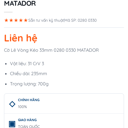
MATADOR
★★★★★
Sẵn tư vấn kỹ thuật
Mã SP: 0280 0330
Liên hệ
Cờ Lê Vòng Kéo 33mm 0280 0330 MATADOR
Vật liệu: 31 CrV 3
Chiều dài: 235mm
Trọng lượng: 700g
CHÍNH HÃNG
100%
GIAO HÀNG
TOÀN QUỐC