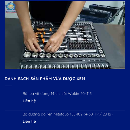
DANH SÁCH SẢN PHẨM VỪA ĐƯỢC XEM
Bộ tua vít đóng 14 chi tiết Wokin 204113
Liên hệ
Bộ dưỡng đo ren Mitutoyo 188-102 (4-60 TPI/ 28 lá)
Liên hệ