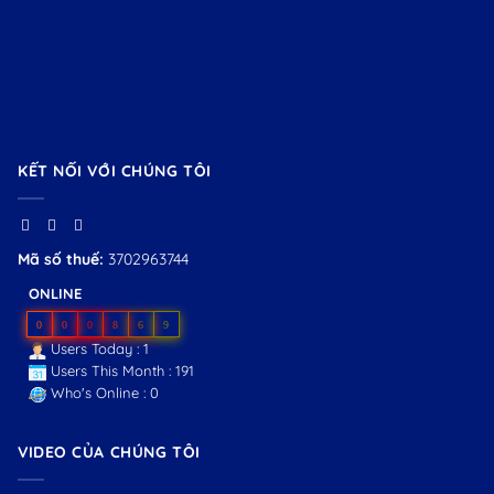
KẾT NỐI VỚI CHÚNG TÔI
Mã số thuế:
3702963744
ONLINE
0
0
0
8
6
9
Users Today : 1
Users This Month : 191
Who's Online : 0
VIDEO CỦA CHÚNG TÔI