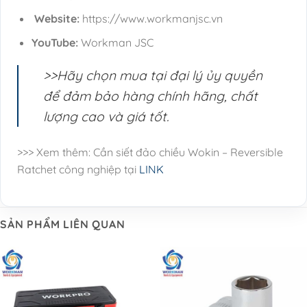
Website:
https://www.workmanjsc.vn
YouTube:
Workman JSC
>>Hãy chọn mua tại đại lý ủy quyền
để đảm bảo hàng chính hãng, chất
lượng cao và giá tốt.
>>> Xem thêm: Cần siết đảo chiều Wokin – Reversible
Ratchet công nghiệp tại
LINK
SẢN PHẨM LIÊN QUAN