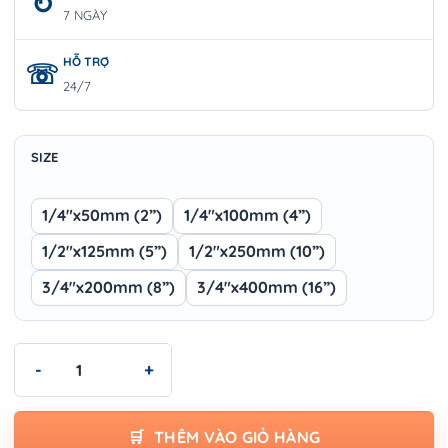
7 NGÀY
HỖ TRỢ
24/7
SIZE
1/4"x50mm (2”)
1/4"x100mm (4”)
1/2"x125mm (5”)
1/2"x250mm (10”)
3/4"x200mm (8”)
3/4"x400mm (16”)
Thanh nối tuýp Wokin – Extension Bar Industrial chính hãng, bề
THÊM VÀO GIỎ HÀNG