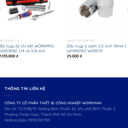
BỘ DỤNG CỤ
DỤNG CỤ CẦM TAY
Bộ tuýp 62 chi tiết WORKPRO
Đầu tuýp 6 cạnh 1/2 inch 10mm |
W003050, 1/4 và 3/8 inch
WORKPRO W074170
1.135.000
₫
25.000
₫
THÔNG TIN LIÊN HỆ
CÔNG TY CỔ PHẦN THIẾT BỊ CÔNG NGHIỆP WORKMAN
Địa chỉ: T2/D3B/31, Đường Bình Chuẩn 62, khu phố Bình Thuận 2,
Phường Thuận Giao, Thành Phố Hồ Chí Minh.
Hotline/Zalo:
0978.390.339