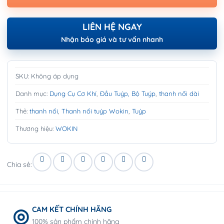
LIÊN HỆ NGAY
Nhận báo giá và tư vấn nhanh
SKU:
Không áp dụng
Danh mục:
Dụng Cụ Cơ Khí
,
Đầu Tuýp, Bộ Tuýp
,
thanh nối dài
Thẻ:
thanh nối
,
Thanh nối tuýp Wokin
,
Tuýp
Thương hiệu:
WOKIN
Chia sẻ:
CAM KẾT CHÍNH HÃNG
100% sản phẩm chính hãng