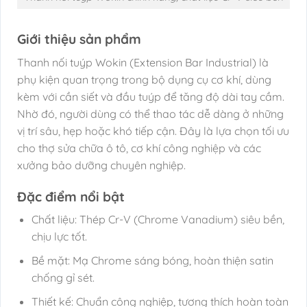
Giới thiệu sản phẩm
Thanh nối tuýp Wokin (Extension Bar Industrial) là
phụ kiện quan trọng trong bộ dụng cụ cơ khí, dùng
kèm với cần siết và đầu tuýp để tăng độ dài tay cầm.
Nhờ đó, người dùng có thể thao tác dễ dàng ở những
vị trí sâu, hẹp hoặc khó tiếp cận. Đây là lựa chọn tối ưu
cho thợ sửa chữa ô tô, cơ khí công nghiệp và các
xưởng bảo dưỡng chuyên nghiệp.
Đặc điểm nổi bật
Chất liệu: Thép Cr-V (Chrome Vanadium) siêu bền,
chịu lực tốt.
Bề mặt: Mạ Chrome sáng bóng, hoàn thiện satin
chống gỉ sét.
Thiết kế: Chuẩn công nghiệp, tương thích hoàn toàn