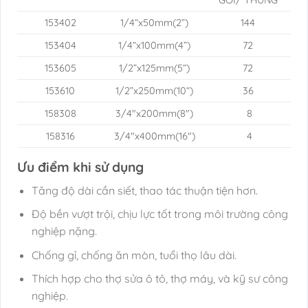
153402
1/4“x50mm(2”)
144
153404
1/4“x100mm(4”)
72
153605
1/2”x125mm(5“)
72
153610
1/2”x250mm(10“)
36
158308
3/4″x200mm(8″)
8
158316
3/4″x400mm(16″)
4
Ưu điểm khi sử dụng
Tăng độ dài cần siết, thao tác thuận tiện hơn.
Độ bền vượt trội, chịu lực tốt trong môi trường công
nghiệp nặng.
Chống gỉ, chống ăn mòn, tuổi thọ lâu dài.
Thích hợp cho thợ sửa ô tô, thợ máy, và kỹ sư công
nghiệp.