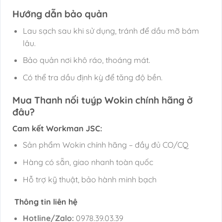
Hướng dẫn bảo quản
Lau sạch sau khi sử dụng, tránh để dầu mỡ bám
lâu.
Bảo quản nơi khô ráo, thoáng mát.
Có thể tra dầu định kỳ để tăng độ bền.
Mua Thanh nối tuýp Wokin chính hãng ở
đâu?
Cam kết Workman JSC:
Sản phẩm Wokin chính hãng – đầy đủ CO/CQ
Hàng có sẵn, giao nhanh toàn quốc
Hỗ trợ kỹ thuật, bảo hành minh bạch
Thông tin liên hệ
Hotline/Zalo:
0978.39.03.39