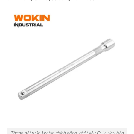
Thanh nối tuýp Wokin chính hãng, chất liệu Cr-V siêu bền