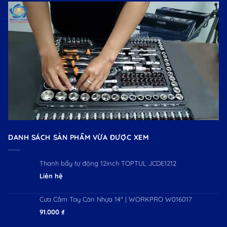
DANH SÁCH SẢN PHẨM VỪA ĐƯỢC XEM
Thanh bẩy tự động 12inch TOPTUL JCDE1212
Liên hệ
Cưa Cầm Tay Cán Nhựa 14" | WORKPRO W016017
91.000
₫