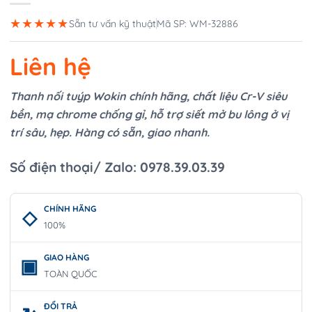
★★★★★
Sẵn tư vấn kỹ thuật
Mã SP: WM-32886
Liên hệ
Thanh nối tuýp Wokin chính hãng, chất liệu Cr-V siêu
bền, mạ chrome chống gỉ, hỗ trợ siết mở bu lông ở vị
trí sâu, hẹp. Hàng có sẵn, giao nhanh.
Số điện thoại/ Zalo: 0978.39.03.39
CHÍNH HÃNG
100%
GIAO HÀNG
TOÀN QUỐC
ĐỔI TRẢ