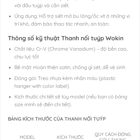
với đầu tuýp và cần siết.
Ứng dụng: Hỗ trợ siết mở bu lông/ốc vít ở những vị
trí khó, đảm bảo thao tác nhanh, an toàn.
Thông số kỹ thuật Thanh nối tuýp Wokin
Chất liệu: Cr-V (Chrome Vanadium) – độ bền cao,
chịu lực tốt
Bề mặt: Hoàn thiện satin, chống gỉ sét, dễ vệ sinh
Đóng gói: Treo nhựa kèm nhãn màu (plastic
hanger with color label)
Kích thước chi tiết sẽ tùy model (nếu bạn có bảng
size mình sẽ điền chi tiết).
BẢNG KÍCH THƯỚC CỦA THANH NỐI TUÝP
QUY CÁCH ĐÓNG
MODEL
KÍCH THƯỚC
GÓI/ THÙNG