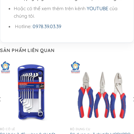
Hoặc có thể xem thêm trên kênh
YOUTUBE
của
chúng tôi.
Hotline:
0978.39.03.39
SẢN PHẨM LIÊN QUAN
BỘ CỜ LÊ
BỘ DỤNG CỤ