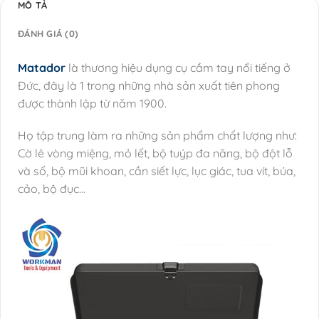
MÔ TẢ
ĐÁNH GIÁ (0)
Matador
là thương hiệu dụng cụ cầm tay nổi tiếng ở
Đức, đây là 1 trong những nhà sản xuất tiên phong
được thành lập từ năm 1900.
Họ tập trung làm ra những sản phẩm chất lượng như:
Cờ lê vòng miệng, mỏ lết, bộ tuýp đa năng, bộ đột lỗ
và số, bộ mũi khoan, cần siết lực, lục giác, tua vít, búa,
cảo, bộ đục…