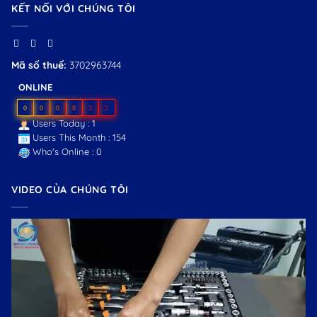
KẾT NỐI VỚI CHÚNG TÔI
Mã số thuế:
3702963744
ONLINE
0
0
0
8
3
2
Users Today : 1
Users This Month : 154
Who's Online : 0
VIDEO CỦA CHÚNG TÔI