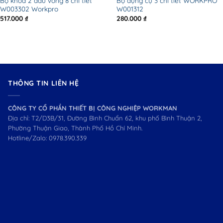
Bộ khóa 2 đầu vòng 8 chi tiết
Bộ dụng cụ 3 chi tiết WORKPRO
W003302 Workpro
W001312
517.000
₫
280.000
₫
THÔNG TIN LIÊN HỆ
CÔNG TY CỔ PHẦN THIẾT BỊ CÔNG NGHIỆP WORKMAN
Địa chỉ: T2/D3B/31, Đường Bình Chuẩn 62, khu phố Bình Thuận 2,
Phường Thuận Giao, Thành Phố Hồ Chí Minh.
Hotline/Zalo:
0978.390.339