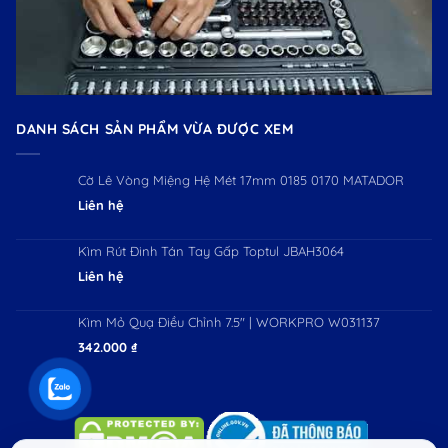
DANH SÁCH SẢN PHẨM VỪA ĐƯỢC XEM
Cờ Lê Vòng Miệng Hệ Mét 17mm 0185 0170 MATADOR
Liên hệ
Kìm Rút Đinh Tán Tay Gấp Toptul JBAH3064
Liên hệ
Kìm Mỏ Quạ Điều Chỉnh 7.5" | WORKPRO W031137
342.000
₫