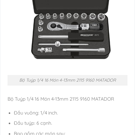
Bộ Tuýp 1/4 16 Món 4-13mm 2115 9160 MATADOR
Bộ Tuýp 1/4 16 Món 4-13mm 2115 9160 MATADOR
Đầu vuông: 1/4 inch.
Đầu tuýp: 6 cạnh.
Bao gồm các món sau: