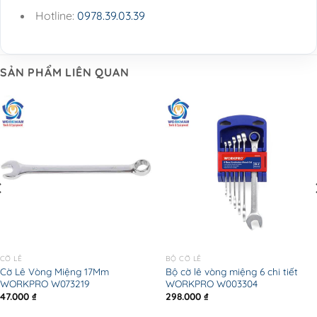
Hotline:
0978.39.03.39
SẢN PHẨM LIÊN QUAN
CỜ LÊ
BỘ CỜ LÊ
Cờ Lê Vòng Miệng 17Mm
Bộ cờ lê vòng miệng 6 chi tiết
WORKPRO W073219
WORKPRO W003304
47.000
₫
298.000
₫