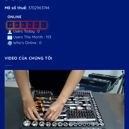
Mã số thuế:
3702963744
ONLINE
0
0
0
8
3
1
Users Today : 0
Users This Month : 153
Who's Online : 0
VIDEO CỦA CHÚNG TÔI