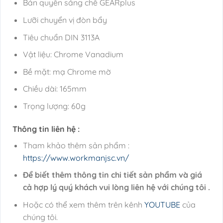
Bản quyền sáng chế GEARplus
Lưỡi chuyển vị đòn bẩy
Tiêu chuẩn DIN 3113A
Vật liệu: Chrome Vanadium
Bề mặt: mạ Chrome mờ
Chiều dài: 165mm
Trọng lượng: 60g
Thông tin liên hệ :
Tham khảo thêm sản phẩm :
https://www.workmanjsc.vn/
Để biết thêm thông tin chi tiết sản phẩm và giá
cả hợp lý quý khách vui lòng liên hệ với chúng tôi .
Hoặc có thể xem thêm trên kênh
YOUTUBE
của
chúng tôi.