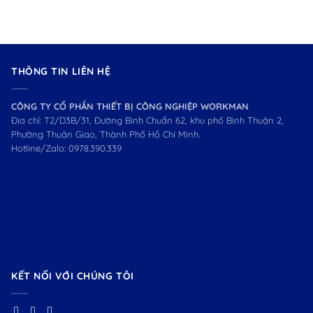
THÔNG TIN LIÊN HỆ
CÔNG TY CỔ PHẦN THIẾT BỊ CÔNG NGHIỆP WORKMAN
Địa chỉ: T2/D3B/31, Đường Bình Chuẩn 62, khu phố Bình Thuận 2,
Phường Thuận Giao, Thành Phố Hồ Chí Minh.
Hotline/Zalo:
0978.390.339
KẾT NỐI VỚI CHÚNG TÔI