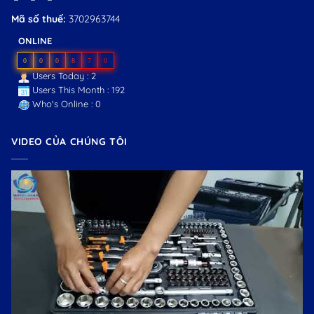
Mã số thuế:
3702963744
ONLINE
0
0
0
8
7
0
Users Today : 2
Users This Month : 192
Who's Online : 0
VIDEO CỦA CHÚNG TÔI