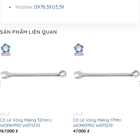
Hotline:
0978.39.03.39
SẢN PHẨM LIÊN QUAN
CỜ LÊ
CỜ LÊ
Cờ Lê Vòng Miệng 32mm |
Cờ Lê Vòng Miệng 17Mm
WORKPRO W073233
WORKPRO W073219
167.000
₫
47.000
₫