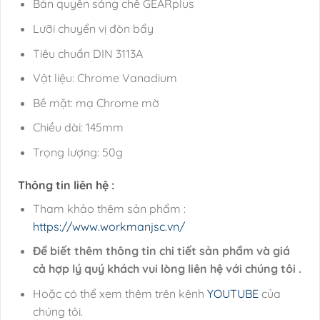
Bản quyền sáng chế GEARplus
Lưỡi chuyển vị đòn bẩy
Tiêu chuẩn DIN 3113A
Vật liệu: Chrome Vanadium
Bề mặt: mạ Chrome mờ
Chiều dài: 145mm
Trọng lượng: 50g
Thông tin liên hệ :
Tham khảo thêm sản phẩm :
https://www.workmanjsc.vn/
Để biết thêm thông tin chi tiết sản phẩm và giá
cả hợp lý quý khách vui lòng liên hệ với chúng tôi .
Hoặc có thể xem thêm trên kênh
YOUTUBE
của
chúng tôi.