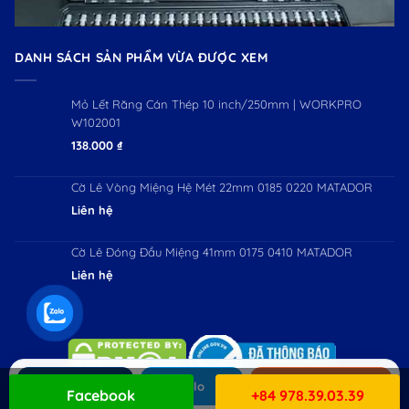
DANH SÁCH SẢN PHẨM VỪA ĐƯỢC XEM
Mỏ Lết Răng Cán Thép 10 inch/250mm | WORKPRO
W102001
138.000
₫
Cờ Lê Vòng Miệng Hệ Mét 22mm 0185 0220 MATADOR
Liên hệ
Cờ Lê Đóng Đầu Miệng 41mm 0175 0410 MATADOR
Liên hệ
Gọi ngay
Zalo
Mua hàng
Facebook
+84 978.39.03.39
Copyright 2026 ©
Workman JSC. All Rights Reserved