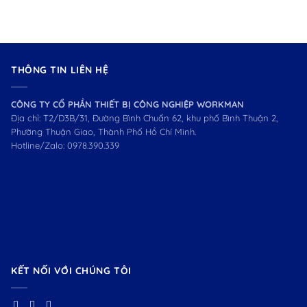
THÔNG TIN LIÊN HỆ
CÔNG TY CỔ PHẦN THIẾT BỊ CÔNG NGHIỆP WORKMAN
Địa chỉ: T2/D3B/31, Đường Bình Chuẩn 62, khu phố Bình Thuận 2,
Phường Thuận Giao, Thành Phố Hồ Chí Minh.
Hotline/Zalo:
0978.390.339
KẾT NỐI VỚI CHÚNG TÔI