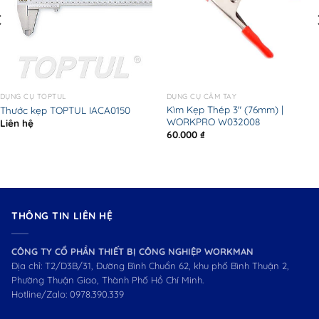
DỤNG CỤ TOPTUL
DỤNG CỤ CẦM TAY
Kìm Kẹp Thép 3″ (76mm) |
Thước kẹp TOPTUL IACA0150
WORKPRO W032008
Liên hệ
60.000
₫
THÔNG TIN LIÊN HỆ
CÔNG TY CỔ PHẦN THIẾT BỊ CÔNG NGHIỆP WORKMAN
Địa chỉ: T2/D3B/31, Đường Bình Chuẩn 62, khu phố Bình Thuận 2,
Phường Thuận Giao, Thành Phố Hồ Chí Minh.
Hotline/Zalo:
0978.390.339