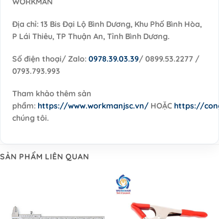
WORKMAN
Địa chỉ: 13 Bis Đại Lộ Bình Dương, Khu Phố Bình Hòa,
P Lái Thiêu, TP Thuận An, Tỉnh Bình Dương.
Số điện thoại/ Zalo:
0978.39.03.39
/ 0899.53.2277 /
0793.793.993
Tham khảo thêm sản
phẩm:
https://www.workmanjsc.vn/
HOẶC
https://co
chúng tôi.
SẢN PHẨM LIÊN QUAN