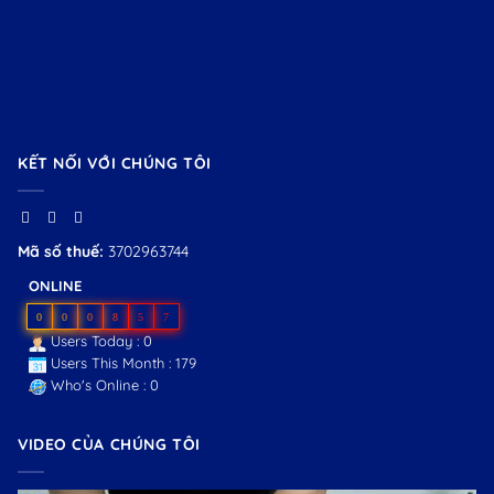
KẾT NỐI VỚI CHÚNG TÔI
Mã số thuế:
3702963744
ONLINE
0
0
0
8
5
7
Users Today : 0
Users This Month : 179
Who's Online : 0
VIDEO CỦA CHÚNG TÔI