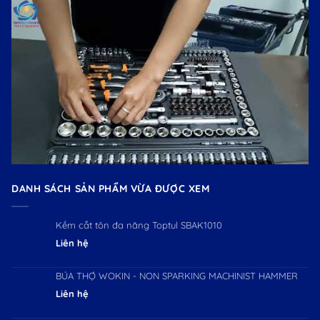
DANH SÁCH SẢN PHẨM VỪA ĐƯỢC XEM
Kềm cắt tôn đa năng Toptul SBAK1010
Liên hệ
BÚA THỢ WOKIN - NON SPARKING MACHINIST HAMMER
Liên hệ