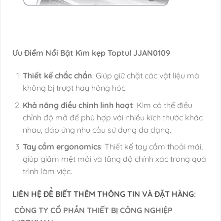
Ưu Điểm Nổi Bật Kìm kẹp Toptul JJAN0109
Thiết kế chắc chắn
: Giúp giữ chặt các vật liệu mà
không bị trượt hay hỏng hóc.
Khả năng điều chỉnh linh hoạt
: Kìm có thể điều
chỉnh độ mở để phù hợp với nhiều kích thước khác
nhau, đáp ứng nhu cầu sử dụng đa dạng.
Tay cầm ergonomics
: Thiết kế tay cầm thoải mái,
giúp giảm mệt mỏi và tăng độ chính xác trong quá
trình làm việc.
LIÊN HỆ ĐỂ BIẾT THÊM THÔNG TIN VÀ ĐẶT HÀNG:
CÔNG TY CỔ PHẦN THIẾT BỊ CÔNG NGHIỆP