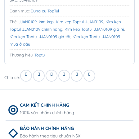
Danh mục:
Dụng cụ TopTul
Thẻ:
JJAN0109
,
kìm kẹp
,
Kìm kẹp Toptul JJAN0109
,
Kìm kẹp
Toptul JJAN0109 chính hãng
,
Kìm kẹp Toptul JJAN0109 giá rẻ
,
Kìm kẹp Toptul JJAN0109 giá tốt
,
Kìm kẹp Toptul JJAN0109
mua ở đâu
Thương hiệu:
Toptul
Chia sẻ:
CAM KẾT CHÍNH HÃNG
100% sản phẩm chính hãng
BẢO HÀNH CHÍNH HÃNG
Bảo hành theo tiêu chuẩn NSX