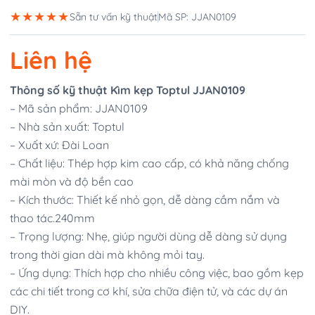
★★★★★
Sẵn tư vấn kỹ thuật
Mã SP: JJAN0109
Liên hệ
Thông số kỹ thuật Kìm kẹp Toptul JJAN0109
– Mã sản phẩm: JJAN0109
– Nhà sản xuất: Toptul
– Xuất xứ: Đài Loan
– Chất liệu: Thép hợp kim cao cấp, có khả năng chống
mài mòn và độ bền cao
– Kích thước: Thiết kế nhỏ gọn, dễ dàng cầm nắm và
thao tác.240mm
– Trọng lượng: Nhẹ, giúp người dùng dễ dàng sử dụng
trong thời gian dài mà không mỏi tay.
– Ứng dụng: Thích hợp cho nhiều công việc, bao gồm kẹp
các chi tiết trong cơ khí, sửa chữa điện tử, và các dự án
DIY.