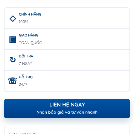
CHÍNH HÃNG
100%
GIAO HÀNG
TOÀN QUỐC
ĐỔI TRẢ
7 NGÀY
HỖ TRỢ
24/7
LIÊN HỆ NGAY
Nhận báo giá và tư vấn nhanh
SKU:
JJAN0109