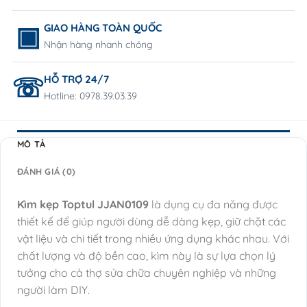
GIAO HÀNG TOÀN QUỐC
Nhận hàng nhanh chóng
HỖ TRỢ 24/7
Hotline: 0978.39.03.39
MÔ TẢ
ĐÁNH GIÁ (0)
Kìm kẹp Toptul JJAN0109
là dụng cụ đa năng được
thiết kế để giúp người dùng dễ dàng kẹp, giữ chặt các
vật liệu và chi tiết trong nhiều ứng dụng khác nhau. Với
chất lượng và độ bền cao, kìm này là sự lựa chọn lý
tưởng cho cả thợ sửa chữa chuyên nghiệp và những
người làm DIY.