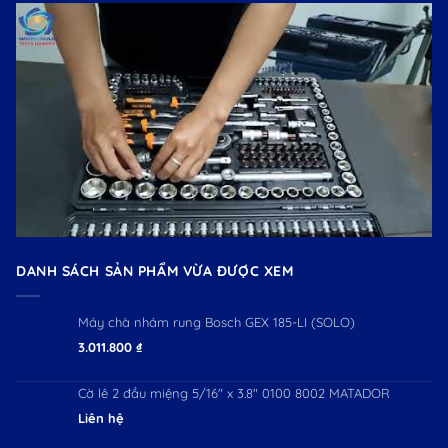
DANH SÁCH SẢN PHẨM VỪA ĐƯỢC XEM
Máy chà nhám rung Bosch GEX 185-LI (SOLO)
3.011.800
₫
Cờ lê 2 đầu miệng 5/16" x 3.8" 0100 8002 MATADOR
Liên hệ