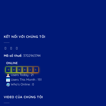
KẾT NỐI VỚI CHÚNG TÔI
Mã số thuế:
3702963744
ONLINE
0
0
0
8
2
9
Users Today : 21
Users This Month : 151
Who's Online : 0
VIDEO CỦA CHÚNG TÔI