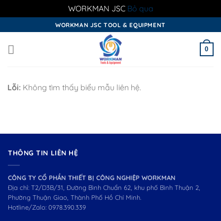
WORKMAN JSC
Bỏ qua
Skip
WORKMAN JSC TOOL & EQUIPMENT
to
content
0
Lỗi:
Không tìm thấy biểu mẫu liên hệ.
THÔNG TIN LIÊN HỆ
CÔNG TY CỔ PHẦN THIẾT BỊ CÔNG NGHIỆP WORKMAN
Địa chỉ: T2/D3B/31, Đường Bình Chuẩn 62, khu phố Bình Thuận 2,
Phường Thuận Giao, Thành Phố Hồ Chí Minh.
Hotline/Zalo:
0978.390.339