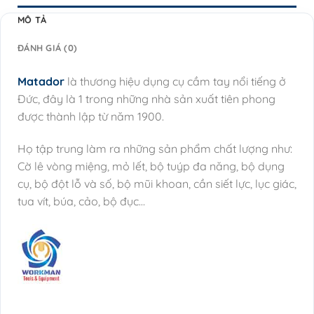
MÔ TẢ
ĐÁNH GIÁ (0)
Matador
là thương hiệu dụng cụ cầm tay nổi tiếng ở
Đức, đây là 1 trong những nhà sản xuất tiên phong
được thành lập từ năm 1900.
Họ tập trung làm ra những sản phẩm chất lượng như:
Cờ lê vòng miệng, mỏ lết, bộ tuýp đa năng, bộ dụng
cụ, bộ đột lỗ và số, bộ mũi khoan, cần siết lực, lục giác,
tua vít, búa, cảo, bộ đục…