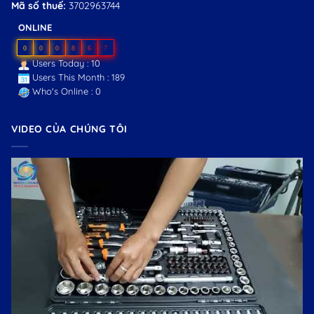
Mã số thuế:
3702963744
ONLINE
0
0
0
8
6
7
Users Today : 10
Users This Month : 189
Who's Online : 0
VIDEO CỦA CHÚNG TÔI