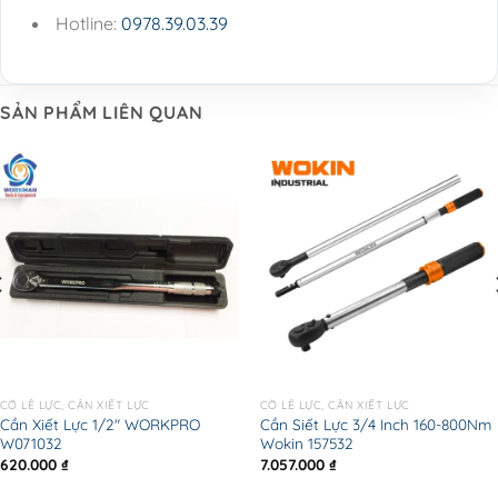
Hotline:
0978.39.03.39
SẢN PHẨM LIÊN QUAN
CỜ LÊ LỰC, CẦN XIẾT LỰC
CỜ LÊ LỰC, CẦN XIẾT LỰC
Cần Xiết Lực 1/2″ WORKPRO
Cần Siết Lực 3/4 Inch 160-800Nm
W071032
Wokin 157532
620.000
₫
7.057.000
₫