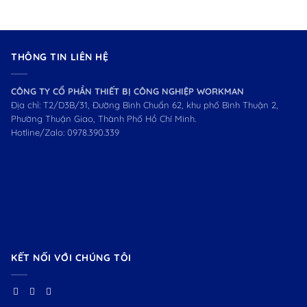
THÔNG TIN LIÊN HỆ
CÔNG TY CỔ PHẦN THIẾT BỊ CÔNG NGHIỆP WORKMAN
Địa chỉ: T2/D3B/31, Đường Bình Chuẩn 62, khu phố Bình Thuận 2,
Phường Thuận Giao, Thành Phố Hồ Chí Minh.
Hotline/Zalo:
0978.390.339
KẾT NỐI VỚI CHÚNG TÔI