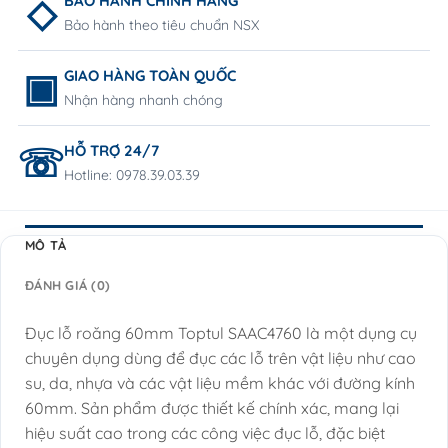
BẢO HÀNH CHÍNH HÃNG
Bảo hành theo tiêu chuẩn NSX
GIAO HÀNG TOÀN QUỐC
Nhận hàng nhanh chóng
HỖ TRỢ 24/7
Hotline: 0978.39.03.39
MÔ TẢ
ĐÁNH GIÁ (0)
Đục lỗ roăng 60mm Toptul SAAC4760 là một dụng cụ
chuyên dụng dùng để đục các lỗ trên vật liệu như cao
su, da, nhựa và các vật liệu mềm khác với đường kính
60mm. Sản phẩm được thiết kế chính xác, mang lại
hiệu suất cao trong các công việc đục lỗ, đặc biệt