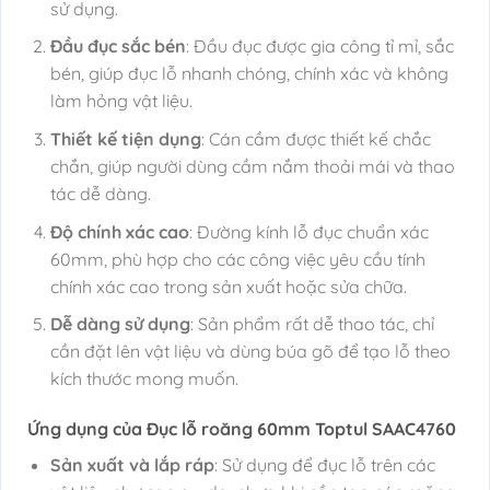
sử dụng.
Đầu đục sắc bén
: Đầu đục được gia công tỉ mỉ, sắc
bén, giúp đục lỗ nhanh chóng, chính xác và không
làm hỏng vật liệu.
Thiết kế tiện dụng
: Cán cầm được thiết kế chắc
chắn, giúp người dùng cầm nắm thoải mái và thao
tác dễ dàng.
Độ chính xác cao
: Đường kính lỗ đục chuẩn xác
60mm, phù hợp cho các công việc yêu cầu tính
chính xác cao trong sản xuất hoặc sửa chữa.
Dễ dàng sử dụng
: Sản phẩm rất dễ thao tác, chỉ
cần đặt lên vật liệu và dùng búa gõ để tạo lỗ theo
kích thước mong muốn.
Ứng dụng của Đục lỗ roăng 60mm Toptul SAAC4760
Sản xuất và lắp ráp
: Sử dụng để đục lỗ trên các