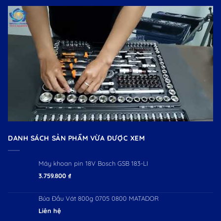
DANH SÁCH SẢN PHẨM VỪA ĐƯỢC XEM
Máy khoan pin 18V Bosch GSB 183-LI
3.759.800
₫
Búa Đầu Vát 800g 0705 0800 MATADOR
Liên hệ