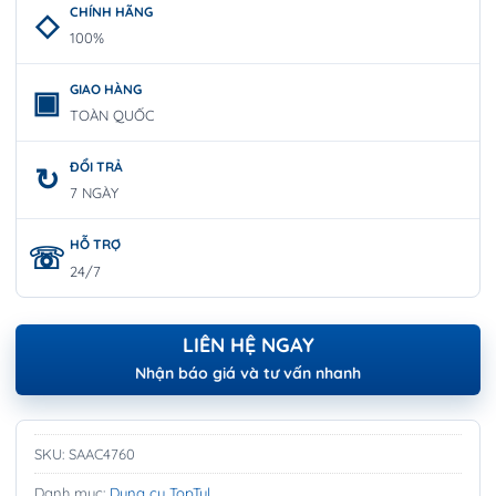
CHÍNH HÃNG
100%
GIAO HÀNG
TOÀN QUỐC
ĐỔI TRẢ
7 NGÀY
HỖ TRỢ
24/7
LIÊN HỆ NGAY
Nhận báo giá và tư vấn nhanh
SKU:
SAAC4760
Danh mục:
Dụng cụ TopTul