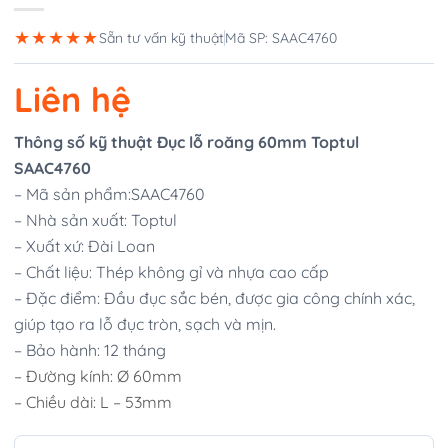
★★★★★
Sẵn tư vấn kỹ thuật
Mã SP: SAAC4760
Liên hệ
Thông số kỹ thuật Đục lỗ roăng 60mm Toptul
SAAC4760
– Mã sản phẩm:SAAC4760
– Nhà sản xuất: Toptul
– Xuất xứ: Đài Loan
– Chất liệu: Thép không gỉ và nhựa cao cấp
– Đặc điểm: Đầu đục sắc bén, được gia công chính xác,
giúp tạo ra lỗ đục tròn, sạch và mịn.
– Bảo hành: 12 tháng
– Đường kính: Ø 60mm
–
Chiều dài: L – 53mm