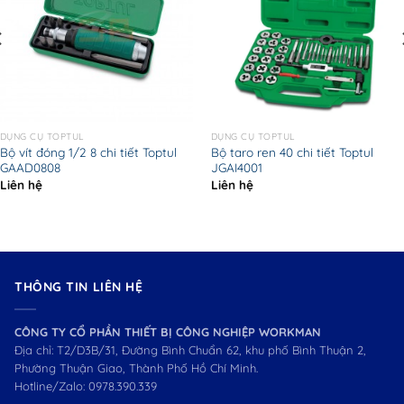
DỤNG CỤ TOPTUL
DỤNG CỤ TOPTUL
Bộ vít đóng 1/2 8 chi tiết Toptul
Bộ taro ren 40 chi tiết Toptul
GAAD0808
JGAI4001
Liên hệ
Liên hệ
THÔNG TIN LIÊN HỆ
CÔNG TY CỔ PHẦN THIẾT BỊ CÔNG NGHIỆP WORKMAN
Địa chỉ: T2/D3B/31, Đường Bình Chuẩn 62, khu phố Bình Thuận 2,
Phường Thuận Giao, Thành Phố Hồ Chí Minh.
Hotline/Zalo:
0978.390.339