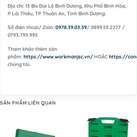
Địa chỉ: 13 Bis Đại Lộ Bình Dương, Khu Phố Bình Hòa,
P Lái Thiêu, TP Thuận An, Tỉnh Bình Dương.
Số điện thoại/ Zalo:
0978.39.03.39
/ 0899.53.2277 /
0793.793.993
Tham khảo thêm sản
phẩm:
https://www.workmanjsc.vn/
HOẶC
https://co
chúng tôi.
SẢN PHẨM LIÊN QUAN