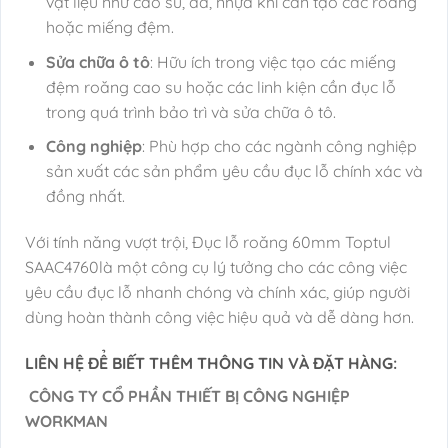
vật liệu như cao su, da, nhựa khi cần tạo các roăng
hoặc miếng đệm.
Sửa chữa ô tô
: Hữu ích trong việc tạo các miếng
đệm roăng cao su hoặc các linh kiện cần đục lỗ
trong quá trình bảo trì và sửa chữa ô tô.
Công nghiệp
: Phù hợp cho các ngành công nghiệp
sản xuất các sản phẩm yêu cầu đục lỗ chính xác và
đồng nhất.
Với tính năng vượt trội, Đục lỗ roăng 60mm Toptul
SAAC4760là một công cụ lý tưởng cho các công việc
yêu cầu đục lỗ nhanh chóng và chính xác, giúp người
dùng hoàn thành công việc hiệu quả và dễ dàng hơn.
LIÊN HỆ ĐỂ BIẾT THÊM THÔNG TIN VÀ ĐẶT HÀNG:
CÔNG TY CỔ PHẦN THIẾT BỊ CÔNG NGHIỆP
WORKMAN