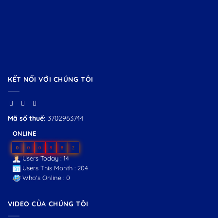
KẾT NỐI VỚI CHÚNG TÔI
Mã số thuế:
3702963744
ONLINE
0
0
0
8
8
2
Users Today : 14
Users This Month : 204
Who's Online : 0
VIDEO CỦA CHÚNG TÔI