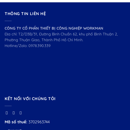
THÔNG TIN LIÊN HỆ
CÔNG TY CỔ PHẦN THIẾT BỊ CÔNG NGHIỆP WORKMAN
Địa chỉ: T2/D3B/31, Đường Bình Chuẩn 62, khu phố Bình Thuận 2,
Phường Thuận Giao, Thành Phố Hồ Chí Minh.
Hotline/Zalo:
0978.390.339
KẾT NỐI VỚI CHÚNG TÔI
Mã số thuế:
3702963744