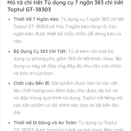
Mô tả chi tiết Tủ dụng cụ 7 ngăn 383 chi tiết
Toptul GT-38303
Thiết Kế 7 Ngăn Kéo:
Tủ dụng cụ 7 ngăn 383 chi tiết
Toptul GT-38303 sở hữu 7 ngăn kéo rộng rã. Các
ngăn kéo được thiết kế chắc chắn, dễ dàng kéo ra
vào.
Bộ Dụng Cụ 383 Chi Tiết:
Tủ đi kèm với một bộ
dụng cụ phong phú gồm 383 chi tiết khác nhau. Bộ
dụng cụ này sẽ đáp ứng đầy đủ nhu cầu sửa chữa
và bảo trì của bạn.
Chất Liệu Bền Bỉ:
Sản phẩm được làm từ các vật
liệu chất lượng cao đảm bảo chịu được áp lực và
va đập trong quá trình sử dụng. Toptul nổi tiếng với
các sản phẩm có độ chính xác cao và độ bền lâu
dài.
Thiết Kế Di Động và An Toàn:
Tủ dụng cụ Toptul
GT-38303 được trang bị bánh xe linh hoạt. Bên cạnh