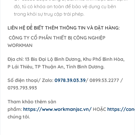
đó, tủ có khóa an toàn để bảo vệ dụng cụ bên
trong khỏi sự truy cập trái phép.
LIÊN HỆ ĐỂ BIẾT THÊM THÔNG TIN VÀ ĐẶT HÀNG:
CÔNG TY CỔ PHẦN THIẾT BỊ CÔNG NGHIỆP
WORKMAN
Địa chỉ: 13 Bis Đại Lộ Bình Dương, Khu Phố Bình Hòa,
P Lái Thiêu, TP Thuận An, Tỉnh Bình Dương.
Số điện thoại/ Zalo:
0978.39.03.39
/ 0899.53.2277 /
0793.793.993
Tham khảo thêm sản
phẩm:
https://www.workmanjsc.vn/
HOẶC
https://co
chúng tôi.