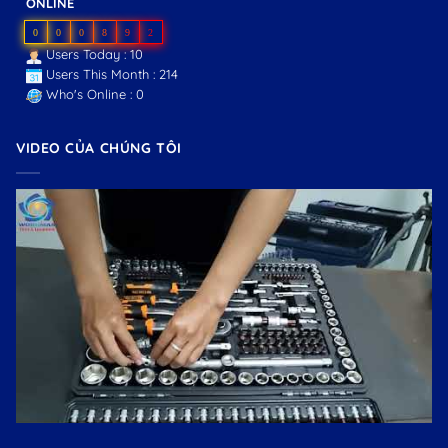
ONLINE
0
0
0
8
9
2
Users Today : 10
Users This Month : 214
Who's Online : 0
VIDEO CỦA CHÚNG TÔI