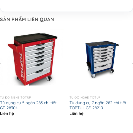
SẢN PHẨM LIÊN QUAN
TỦ ĐỒ NGHỀ TOTUP
TỦ ĐỒ NGHỀ TOTUP
Tủ dụng cụ 5 ngăn 283 chi tiết
Tủ dụng cụ 7 ngăn 282 chi tiết
GT-28304
TOPTUL GE-28210
Liên hệ
Liên hệ