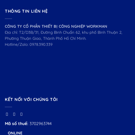
THÔNG TIN LIÊN HỆ
CÔNG TY CỔ PHẦN THIẾT BỊ CÔNG NGHIỆP WORKMAN
Địa chỉ: T2/D3B/31, Đường Bình Chuẩn 62, khu phố Bình Thuận 2,
Phường Thuận Giao, Thành Phố Hồ Chí Minh.
Hotline/Zalo:
0978.390.339
KẾT NỐI VỚI CHÚNG TÔI
Mã số thuế:
3702963744
ONLINE