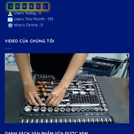
0
0
0
8
3
1
Users Today : 0
Users This Month : 153
Who's Online : 0
VIDEO CỦA CHÚNG TÔI
DANH SÁCH SẢN PHẨM VỪA ĐƯỢC XEM