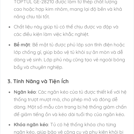
TOPTUL GE-28210 được làm từ thép chất lượng
cao hoặc hợp kim nhôm, mang lại độ bền và khả
năng chịu tải tốt.
Chất liệu này giúp tủ có thể chịu được va đập và
các điều kiện làm việc khắc nghiệt.
Bề mặt
: Bề mặt tủ được phủ lớp sơn tĩnh điện hoặc
lớp chống gỉ, giúp bảo vệ tủ khỏi sự ăn mòn và dễ
dàng vệ sinh. Lớp phủ này cũng tạo vẻ ngoài bóng
bẩy và chuyên nghiệp.
3. Tính Năng và Tiện Ích
Ngăn kéo
: Các ngăn kéo của tủ được thiết kế với hệ
thống trượt mượt mà, cho phép mở và đóng dễ
dàng. Một số mẫu còn trang bị hệ thống giảm chấn
để giảm tiếng ồn và kéo dài tuổi thọ của ngăn kéo.
Khóa ngăn kéo
: Tủ có hệ thống khóa cho từng
ngăn kéo, giúp bảo vệ công cụ và phụ kiện khỏi bị