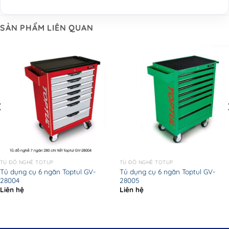
SẢN PHẨM LIÊN QUAN
TỦ ĐỒ NGHỀ TOTUP
TỦ ĐỒ NGHỀ TOTUP
Tủ dụng cụ 6 ngăn Toptul GV-
Tủ dụng cụ 6 ngăn Toptul GV-
28004
28005
Liên hệ
Liên hệ