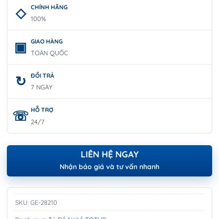
CHÍNH HÃNG
100%
GIAO HÀNG
TOÀN QUỐC
ĐỔI TRẢ
7 NGÀY
HỖ TRỢ
24/7
LIÊN HỆ NGAY
Nhận báo giá và tư vấn nhanh
SKU:
GE-28210