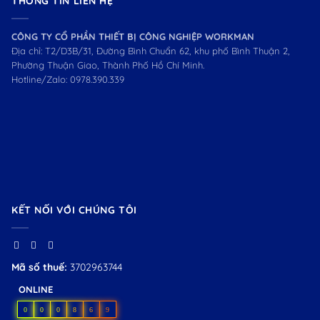
THÔNG TIN LIÊN HỆ
CÔNG TY CỔ PHẦN THIẾT BỊ CÔNG NGHIỆP WORKMAN
Địa chỉ: T2/D3B/31, Đường Bình Chuẩn 62, khu phố Bình Thuận 2,
Phường Thuận Giao, Thành Phố Hồ Chí Minh.
Hotline/Zalo:
0978.390.339
KẾT NỐI VỚI CHÚNG TÔI
Mã số thuế:
3702963744
ONLINE
0
0
0
8
6
9