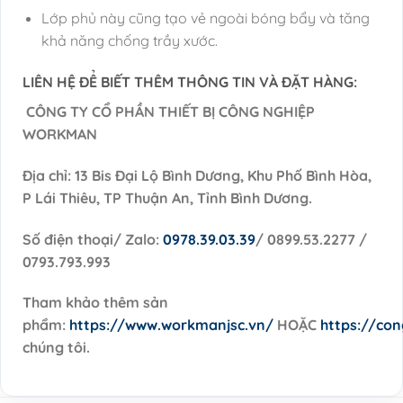
Lớp phủ này cũng tạo vẻ ngoài bóng bẩy và tăng
khả năng chống trầy xước.
LIÊN HỆ ĐỂ BIẾT THÊM THÔNG TIN VÀ ĐẶT HÀNG:
CÔNG TY CỔ PHẦN THIẾT BỊ CÔNG NGHIỆP
WORKMAN
Địa chỉ: 13 Bis Đại Lộ Bình Dương, Khu Phố Bình Hòa,
P Lái Thiêu, TP Thuận An, Tỉnh Bình Dương.
Số điện thoại/ Zalo:
0978.39.03.39
/ 0899.53.2277 /
0793.793.993
Tham khảo thêm sản
phẩm:
https://www.workmanjsc.vn/
HOẶC
https://co
chúng tôi.