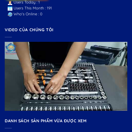
Users Today : 1
Users This Month : 191
Who's Online : 0
VIDEO CỦA CHÚNG TÔI
DANH SÁCH SẢN PHẨM VỪA ĐƯỢC XEM