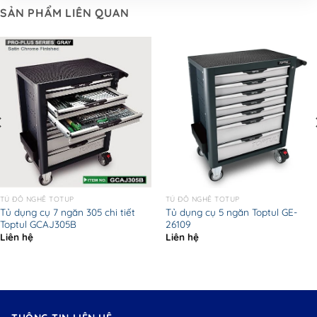
SẢN PHẨM LIÊN QUAN
TỦ ĐỒ NGHỀ TOTUP
TỦ ĐỒ NGHỀ TOTUP
Tủ dụng cụ 7 ngăn 305 chi tiết
Tủ dụng cụ 5 ngăn Toptul GE-
Toptul GCAJ305B
26109
Liên hệ
Liên hệ