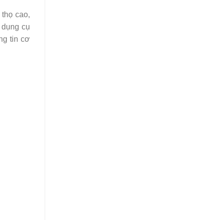
thọ cao,
 dụng cụ
g tin cơ