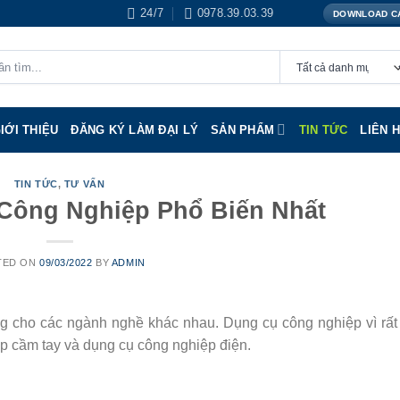
24/7
0978.39.03.39
DOWNLOAD C
IỚI THIỆU
ĐĂNG KÝ LÀM ĐẠI LÝ
SẢN PHẨM
TIN TỨC
LIÊN 
TIN TỨC
,
TƯ VẤN
Công Nghiệp Phổ Biến Nhất
TED ON
09/03/2022
BY
ADMIN
ng cho các ngành nghề khác nhau. Dụng cụ công nghiệp vì rất
p cầm tay và dụng cụ công nghiệp điện.