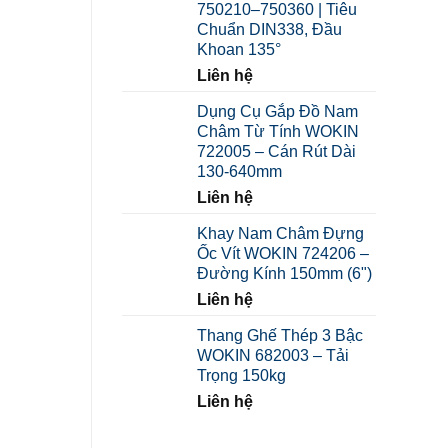
750210–750360 | Tiêu
đến
Chuẩn DIN338, Đầu
149.000 ₫
Khoan 135°
Liên hệ
Dụng Cụ Gắp Đồ Nam
Châm Từ Tính WOKIN
722005 – Cán Rút Dài
130-640mm
Liên hệ
Khay Nam Châm Đựng
Ốc Vít WOKIN 724206 –
Đường Kính 150mm (6")
Liên hệ
Thang Ghế Thép 3 Bậc
WOKIN 682003 – Tải
Trọng 150kg
Liên hệ