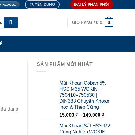
TUYỂN DỤNG
ĐẠI LÝ PHÂN PHỐI
ATALOGUE
0
GIỎ HÀNG /
0
₫
HỆ
SẢN PHẨM MỚI NHẤT
Mũi Khoan Coban 5%
HSS M35 WOKIN
750410–750530 |
DIN338 Chuyên Khoan
Inox & Thép Cứng
 đa dạng
Khoảng
15.000
₫
–
149.000
₫
giá:
Mũi Khoan Sắt HSS M2
từ
Công Nghiệp WOKIN
15.000 ₫