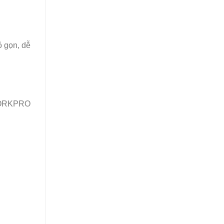
ỏ gọn, dễ
u WORKPRO