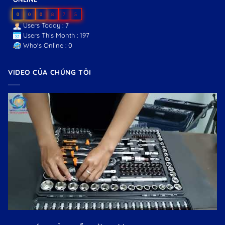
0
0
0
8
7
5
Users Today : 7
Users This Month : 197
Who's Online : 0
VIDEO CỦA CHÚNG TÔI