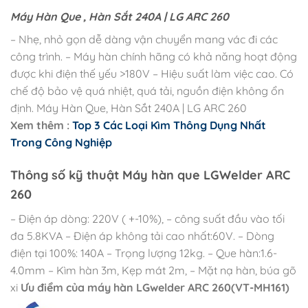
Máy Hàn Que , Hàn Sắt 240A | LG ARC 260
– Nhẹ, nhỏ gọn dễ dàng vận chuyển mang vác đi các
công trình. – Máy hàn chính hãng có khả năng hoạt động
được khi điện thế yếu >180V – Hiệu suất làm việc cao. Có
chế độ bảo vệ quá nhiệt, quá tải, nguồn điện không ổn
định. Máy Hàn Que, Hàn Sắt 240A | LG ARC 260
Xem thêm :
Top 3 Các Loại Kìm Thông Dụng Nhất
Trong Công Nghiệp
Thông số kỹ thuật Máy hàn que LGWelder ARC
260
– Điện áp dòng: 220V ( +-10%), – công suất đầu vào tối
đa 5.8KVA – Điện áp không tải cao nhất:60V. – Dòng
điện tại 100%: 140A – Trọng lượng 12kg. – Que hàn:1.6-
4.0mm – Kìm hàn 3m, Kẹp mát 2m, – Mặt nạ hàn, búa gõ
xi
Ưu điểm của máy hàn LGwelder ARC 260(VT-MH161)