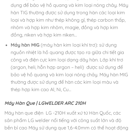
dụng để bảo vệ hồ quang và kim loại nóng chảy. Máy
hàn TIG thường được sử dụng trong hàn các loại kim
loại và hợp kim như thép không gỉ, thép carbon thấp,
nhôm và hợp kim nhôm, magie, đồng và hợp kim
đồng, niken và hợp kim niken…
Máy hàn MIG
(máy hàn kim loại khí trơ): sử dụng
nguồn nhiệt là hồ quang được tạo ra giữa chi tiết gia
công và điện cực kim loại dạng dây hàn. Lớp khí trơ
(argon, heli, hỗn hợp argon – heli) được sử dụng để
bảo vệ hồ quang và kim loại nóng chảy. Máy hàn MIG
thường được sử dụng để hàn các kim loại màu và
thép hợp kim cao Al, Ni, Cu…
Máy Hàn Que | LGWELDER ARC 210H
Máy hàn que điện LG -210H xuất xứ từ Hàn Quốc, các
sản phẩm LG welder nổi tiếng với công suất lớn và độ
bền bỉ cao Máy sử dụng que 1,6-4.0mm có thể hoạt động