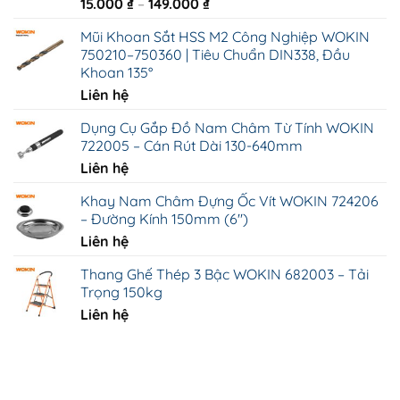
Khoảng
15.000
₫
–
149.000
₫
giá:
Mũi Khoan Sắt HSS M2 Công Nghiệp WOKIN
từ
750210–750360 | Tiêu Chuẩn DIN338, Đầu
15.000 ₫
Khoan 135°
đến
Liên hệ
149.000 ₫
Dụng Cụ Gắp Đồ Nam Châm Từ Tính WOKIN
722005 – Cán Rút Dài 130-640mm
Liên hệ
Khay Nam Châm Đựng Ốc Vít WOKIN 724206
– Đường Kính 150mm (6")
Liên hệ
Thang Ghế Thép 3 Bậc WOKIN 682003 – Tải
Trọng 150kg
Liên hệ