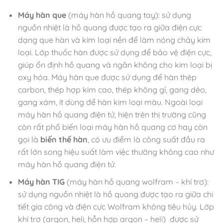
Máy hàn que
(máy hàn hồ quang tay): sử dụng
nguồn nhiệt là hồ quang được tạo ra giữa điện cực
dạng que hàn và kim loại nền để làm nóng chảy kim
loại. Lớp thuốc hàn được sử dụng để bảo vệ điện cực,
giúp ổn định hồ quang và ngăn không cho kim loại bị
oxy hóa. Máy hàn que được sử dụng để hàn thép
carbon, thép hợp kim cao, thép không gỉ, gang dẻo,
gang xám, ít dùng để hàn kim loại màu. Ngoài loại
máy hàn hồ quang điện tử, hiện trên thị trường cũng
còn rất phổ biến loại máy hàn hồ quang cơ hay còn
gọi là
biến thế hàn
, có ưu điểm là công suất đầu ra
rất lớn song hiệu suất làm việc thường không cao như
máy hàn hồ quang điện tử.
Máy hàn TIG
(máy hàn hồ quang wolfram – khí trơ):
sử dụng nguồn nhiệt là hồ quang được tạo ra giữa chi
tiết gia công và điện cực Wolfram không tiêu hủy. Lớp
khí trơ (argon, heli, hỗn hợp argon – heli) được sử