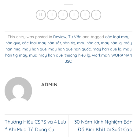
This entry was posted in
Review
,
Tư Vấn
and tagged
các loại máy
hàn que
,
các loại máy hàn sắt
,
hàn tig
,
máy hàn cơ
,
máy hàn lg
,
máy
hàn mig
,
máy hàn que
,
máy hàn que hàn quốc
,
máy hàn que lg
,
máy
hàn tig máy
,
mua máy hàn que
,
thương hiệu lg
,
workman
,
WORKMAN
JSC
.
ADMIN
Thương Hiệu CSPS và 4 Lưu
30 Năm Kinh Nghiệm Bán
Ý Khi Mua Tủ Dụng Cụ
Đồ Kim Khí Lãi Suất Cao