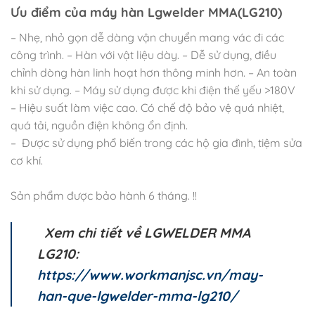
Ưu điểm của máy hàn Lgwelder MMA(LG210)
– Nhẹ, nhỏ gọn dễ dàng vận chuyển mang vác đi các
công trình. – Hàn với vật liệu dày. – Dễ sử dụng, điều
chỉnh dòng hàn linh hoạt hơn thông minh hơn. – An toàn
khi sử dụng. – Máy sử dụng được khi điện thế yếu >180V
– Hiệu suất làm việc cao. Có chế độ bảo vệ quá nhiệt,
quá tải, nguồn điện không ổn định.
– Được sử dụng phổ biến trong các hộ gia đình, tiệm sửa
cơ khí.
Sản phẩm được bảo hành 6 tháng. !!
Xem chi tiết về
LGWELDER MMA
LG210
:
https://www.workmanjsc.vn/may-
han-que-lgwelder-mma-lg210/