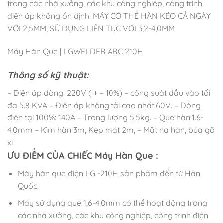
trong các nhà xưởng, các khu công nghiệp, công trình
điện áp không ổn định. MÁY CÓ THỂ HÀN KÉO CẢ NGÀY
VỚI 2,5MM, SỬ DỤNG LIÊN TỤC VỚI 3,2-4,0MM
Máy Hàn Que | LGWELDER ARC 210H
Thông số kỹ thuật:
– Điện áp dòng: 220V ( + – 10%) – công suất đầu vào tối
đa 5.8 KVA – Điện áp không tải cao nhất:60V. – Dòng
điện tại 100%: 140A – Trọng lượng 5.5kg. – Que hàn:1.6-
4.0mm – Kìm hàn 3m, Kẹp mát 2m, – Mặt nạ hàn, búa gõ
xi
ƯU ĐIỂM CỦA CHIẾC Máy Hàn Que :
Máy hàn que điện LG -210H sản phẩm đến từ Hàn
Quốc.
Máy sử dụng que 1,6-4.0mm có thể hoạt động trong
các nhà xưởng, các khu công nghiệp, công trình điện