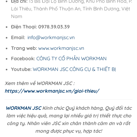
Địa chỉ:
13 Bis Đại Lộ Bình Dương, Khu Phố Bình Hòa, P.
Lái Thiêu, Thành Phố Thuận An, Tỉnh Bình Dương, Việt
Nam
Điện Thoại:
0978.39.03.39
Email:
info@workmanjsc.vn
Trang web:
www.workmanjsc.vn
Facebook:
CÔNG TY CỔ PHẦN WORKMAN
Youtube:
WORKMAN JSC CÔNG CỤ & THIẾT BỊ
Xem thêm về WORKMAN JSC :
https://www.workmanjsc.vn/gioi-thieu/
WORKMAN JSC
Kính chúc Quý khách hàng, Quý đối tác
làm việc hiệu quả, mang lại nhiều giá trị thiết thực cho
công ty. Nhân viên JSC xin chân thành cảm ơn và rất
mong được phục vụ, hợp tác!