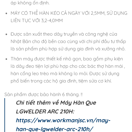
áp không ổn định.
MÁY CÓ THỂ HÀN KÉO CẢ NGÀY VỚI 2,5MM, SỬ DỤNG
LIÊN TỤC VỚI 3,2-4,0MM
Được sản xuất theo dây truyền và công nghệ của
Nhật Bản cho độ bền cao cùng với chi phí đầu tư thấp
là sản phẩm phù hợp sử dụng gia đình và xưởng nhỏ.
Thân máy được thiết kế nhỏ gọn, bao gồm phụ kiện
là dây đeo tiện lợi phù hợp cho các bác thợ hàn mái ,
hàn cổng leo trèo mà không lo mỏi. Được sử dụng
phổ biến trong các hộ gia đình, tiệm sửa cơ khí.
Sản phẩm được bảo hành 6 tháng. !!
Chi tiết thêm về
Máy Hàn Que
LGWELDER ARC 210H
:
https://www.workmanjsc.vn/may-
han-que-lgwelder-arc-210h/