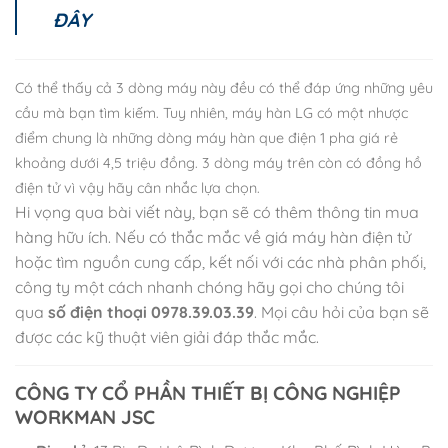
ĐÂY
Có thể thấy cả 3 dòng máy này đều có thể đáp ứng những yêu
cầu mà bạn tìm kiếm. Tuy nhiên, máy hàn LG có một nhược
điểm chung là những dòng máy hàn que điện 1 pha giá rẻ
khoảng dưới 4,5 triệu đồng. 3 dòng máy trên còn có đồng hồ
điện tử vì vậy hãy cân nhắc lựa chọn.
Hi vọng qua bài viết này, bạn sẽ có thêm thông tin mua
hàng hữu ích. Nếu có thắc mắc về giá máy hàn điện tử
hoặc tìm nguồn cung cấp, kết nối với các nhà phân phối,
công ty một cách nhanh chóng hãy gọi cho chúng tôi
qua
số điện thoại 0978.39.03.39
. Mọi câu hỏi của bạn sẽ
được các kỹ thuật viên giải đáp thắc mắc.
CÔNG TY CỔ PHẦN THIẾT BỊ CÔNG NGHIỆP
WORKMAN JSC