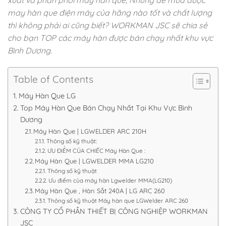
may hàn que điện máy của hãng nào tốt và chất lượng
thì không phải ai cũng biết? WORKMAN JSC sẽ chia sẻ
cho bạn TOP các máy hàn được bán chạy nhất khu vực
Bình Dương.
Table of Contents
Máy Hàn Que LG
Top Máy Hàn Que Bán Chạy Nhất Tại Khu Vực Bình
Dương
Máy Hàn Que | LGWELDER ARC 210H
Thông số kỹ thuật:
ƯU ĐIỂM CỦA CHIẾC Máy Hàn Que :
Máy Hàn Que | LGWELDER MMA LG210
Thông số kỹ thuật
Ưu điểm của máy hàn Lgwelder MMA(LG210)
Máy Hàn Que , Hàn Sắt 240A | LG ARC 260
Thông số kỹ thuật Máy hàn que LGWelder ARC 260
CÔNG TY CỔ PHẦN THIẾT BỊ CÔNG NGHIỆP WORKMAN
JSC