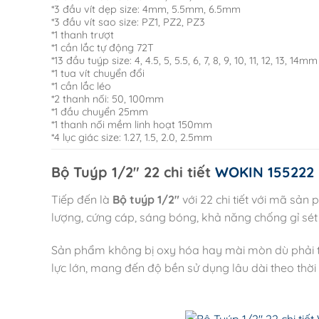
*3 đầu vít dẹp size: 4mm, 5.5mm, 6.5mm
*3 đầu vít sao size: PZ1, PZ2, PZ3
*1 thanh trượt
*1 cần lắc tự động 72T
*13 đầu tuýp size: 4, 4.5, 5, 5.5, 6, 7, 8, 9, 10, 11, 12, 13, 14mm
*1 tua vít chuyển đổi
*1 cần lắc léo
*2 thanh nối: 50, 100mm
*1 đầu chuyển 25mm
*1 thanh nối mềm linh hoạt 150mm
*4 lục giác size: 1.27, 1.5, 2.0, 2.5mm
Bộ Tuýp 1/2″ 22 chi tiết
WOKIN 155222
Tiếp đến là
Bộ tuýp 1/2″
với 22 chi tiết với mã sả
lượng, cứng cáp, sáng bóng, khả năng chống gỉ sét 
Sản phẩm không bị oxy hóa hay mài mòn dù phải tiế
lực lớn, mang đến độ bền sử dụng lâu dài theo thời 