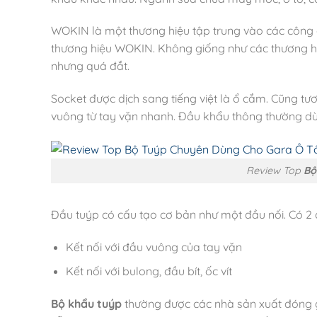
WOKIN là một thương hiệu tập trung vào các công 
thương hiệu WOKIN. Không giống như các thương hiệu
nhưng quá đắt.
Socket được dịch sang tiếng việt là ổ cắm. Cũng 
vuông từ tay vặn nhanh. Đầu khẩu thông thường dùn
Review Top
Bộ
Đầu tuýp có cấu tạo cơ bản như một đầu nối. Có 2 
Kết nối với đầu vuông của tay vặn
Kết nối với bulong, đầu bít, ốc vít
Bộ khẩu tuýp
thường được các nhà sản xuất đóng gó