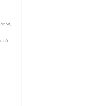
p vít,
n chế