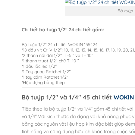
Bộ tuýp 
Chi tiết bộ tuýp 1/2″ 24 chi tiết gồm:
Bộ tuýp 1/2″ 24 chi tiết WOKIN 155424
*18 đầu vít Cr-V 1/2″: 10, 11, 12, 13, 14, 15, 16, 17, 18, 19, 20,
*2 thanh nối dài 1/2″ L=5 ” và L= 10″
*1 thanh trượt 1/2″ chữ T 10 ”
*1 đầu lắc léo 1/2″
*1 Tay quay Ratchet 1/2″
*1 tay cầm Ratchet 1/2″
*Hộp đựng bằng thép
Bộ tuýp 1/2″ và 1/4″ 45 chi tiết
WOKIN 
Tiếp theo là bộ tuýp 1/2″ và 1/4″ gồm 45 chi tiết 
và 1/4″ Với kích thước đa dạng với khả năng phục v
bằng các nguồn vật liệu hợp kim đặc biệt giúp đem
tính năng và công dụng hữu ích khác trong cuộc s