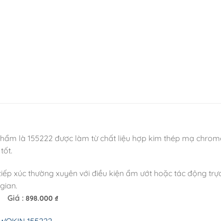
n phẩm là 155222 được làm từ chất liệu hợp kim thép mạ chrom
tốt.
p xúc thường xuyên với điều kiện ẩm ướt hoặc tác động trực 
gian.
Giá :
898.000
₫