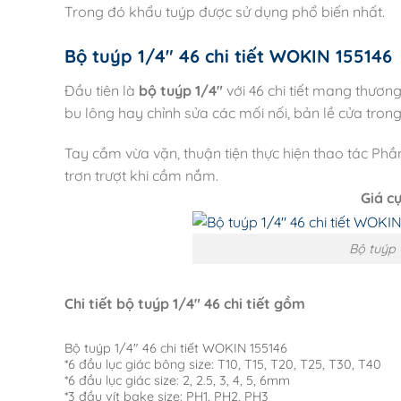
Trong đó khẩu tuýp được sử dụng phổ biến nhất.
Bộ tuýp 1/4″ 46 chi tiết WOKIN 155146
Đầu tiên là
bộ tuýp 1/4″
với 46 chi tiết mang thươn
bu lông hay chỉnh sửa các mối nối, bản lề cửa tron
Tay cầm vừa vặn, thuận tiện thực hiện thao tác Phầ
trơn trượt khi cầm nắm.
Giá c
Bộ tuýp 
Chi tiết bộ tuýp 1/4″ 46 chi tiết gồm
Bộ tuýp 1/4″ 46 chi tiết WOKIN 155146
*6 đầu lục giác bông size: T10, T15, T20, T25, T30, T40
*6 đầu lục giác size: 2, 2.5, 3, 4, 5, 6mm
*3 đầu vít bake size: PH1, PH2, PH3