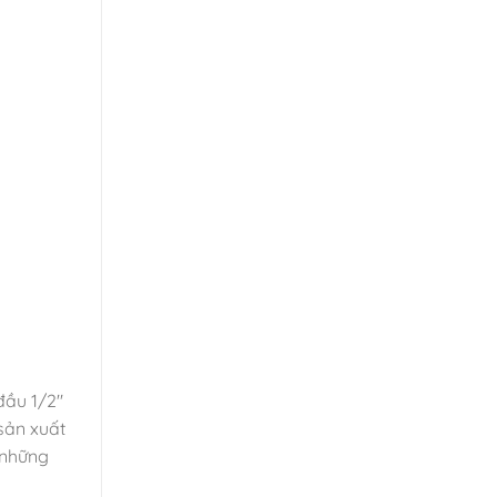
đầu 1/2″
sản xuất
 những