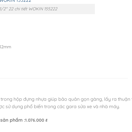
1/2″ 22 chi tiết WOKIN 155222
0, 32mm
 trong hộp đựng nhựa giúp bảo quản gọn gàng, lấy ra thuận t
ược sử dụng phổ biến trong các gara sửa xe và nhà máy.
 sản phẩm :
1.076.000
₫