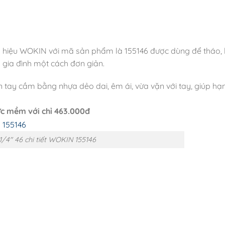
g hiệu WOKIN với mã sản phẩm là 155146 được dùng để tháo, lắ
g gia đình một cách đơn giản.
n tay cầm bằng nhựa dẻo dai, êm ái, vừa vặn với tay, giúp hạ
ực mềm với chỉ 463.000đ
1/4″ 46 chi tiết WOKIN 155146