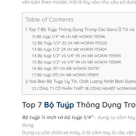
vẫn bán theo model, mã lẻ tùy vào nhu cầu sử dụn
Table of Contents
Top 7 Bộ Tuýp Thông Dụng Trong Các Gara Ô Tô và
Bộ tuýp 1/4″ 46 chi tiết WOKIN 155146
Bộ Tuýp 1/2″ 22 chi tiết WOKIN 155222
Bộ tuýp 1/2″ 24 chi tiết WOKIN 155424
Bộ tuýp 1/2″ và 1/4″ 45 chi tiết WOKIN 155545
Bộ tuýp 1/2″ và 1/4″ 94 chi tiết WOKIN 155694
Bộ tuýp 197 chi tiết WOKIN 155797
Bộ tuýp 215 chi tiết WOKIN 155815
Nơi Bán Bộ Tuýp Uy Tín, Chất Lượng Nhất Bình Dươn
CÔNG TY CỔ PHẦN THIẾT BỊ CÔNG NGHIỆP WORKMA
Top 7
Bộ Tuýp
Thông Dụng Tro
Bộ tuýp ½ inch và bộ tuýp 1/4″
– dụng cụ cầm tay 
dụng.
Dụng cụ sửa chữa xe máy, ô tô cầm tay là các vật 