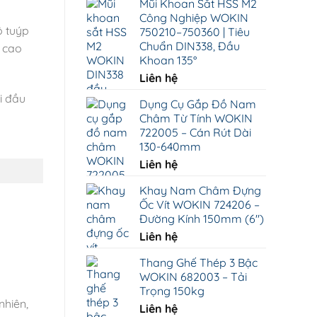
Mũi Khoan Sắt HSS M2
từ
Công Nghiệp WOKIN
15.000 ₫
ộ tuýp
750210–750360 | Tiêu
đến
Chuẩn DIN338, Đầu
g cao
149.000 ₫
Khoan 135°
Liên hệ
i đầu
Dụng Cụ Gắp Đồ Nam
Châm Từ Tính WOKIN
722005 – Cán Rút Dài
130-640mm
Liên hệ
Khay Nam Châm Đựng
Ốc Vít WOKIN 724206 –
Đường Kính 150mm (6")
Liên hệ
Thang Ghế Thép 3 Bậc
WOKIN 682003 – Tải
Trọng 150kg
nhiên,
Liên hệ