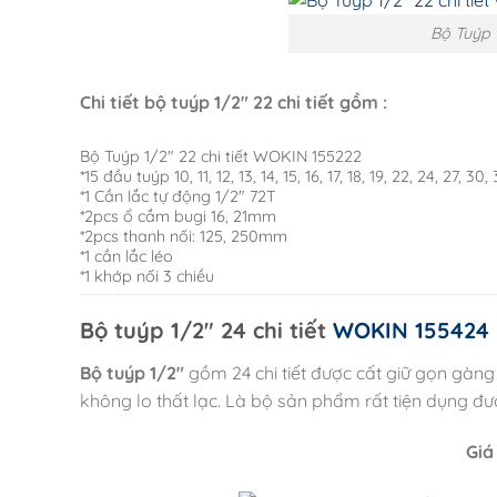
Bộ Tuýp 
Chi tiết bộ tuýp 1/2″ 22 chi tiết gồm :
Bộ Tuýp 1/2″ 22 chi tiết WOKIN 155222
*15 đầu tuýp 10, 11, 12, 13, 14, 15, 16, 17, 18, 19, 22, 24, 27, 3
*1 Cần lắc tự động 1/2″ 72T
*2pcs ổ cắm bugi 16, 21mm
*2pcs thanh nối: 125, 250mm
*1 cần lắc léo
*1 khớp nối 3 chiều
Bộ tuýp 1/2″ 24 chi tiết
WOKIN 155424
Bộ tuýp 1/2″
gồm 24 chi tiết được cất giữ gọn gàng
không lo thất lạc. Là bộ sản phẩm rất tiện dụng đ
Giá