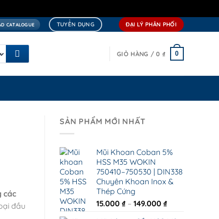
TUYỂN DỤNG
ĐẠI LÝ PHÂN PHỐI
D CATALOGUE
0
GIỎ HÀNG /
0
₫
SẢN PHẨM MỚI NHẤT
Mũi Khoan Coban 5%
HSS M35 WOKIN
750410–750530 | DIN338
Chuyên Khoan Inox &
Thép Cứng
g các
Khoảng
15.000
₫
–
149.000
₫
oại đầu
giá: