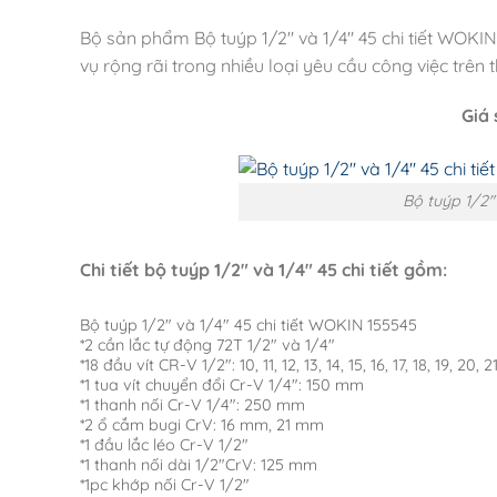
Bộ sản phẩm Bộ tuýp 1/2″ và 1/4″ 45 chi tiết WOKIN
vụ rộng rãi trong nhiều loại yêu cầu công việc trên t
Giá 
Bộ tuýp 1/2″
Chi tiết bộ tuýp 1/2″ và 1/4″ 45 chi tiết gồm:
Bộ tuýp 1/2″ và 1/4″ 45 chi tiết WOKIN 155545
*2 cần lắc tự động 72T 1/2″ và 1/4″
*18 đầu vít CR-V 1/2″: 10, 11, 12, 13, 14, 15, 16, 17, 18, 19, 20,
*1 tua vít chuyển đổi Cr-V 1/4″: 150 mm
*1 thanh nối Cr-V 1/4″: 250 mm
*2 ổ cắm bugi CrV: 16 mm, 21 mm
*1 đầu lắc léo Cr-V 1/2″
*1 thanh nối dài 1/2″CrV: 125 mm
*1pc khớp nối Cr-V 1/2″