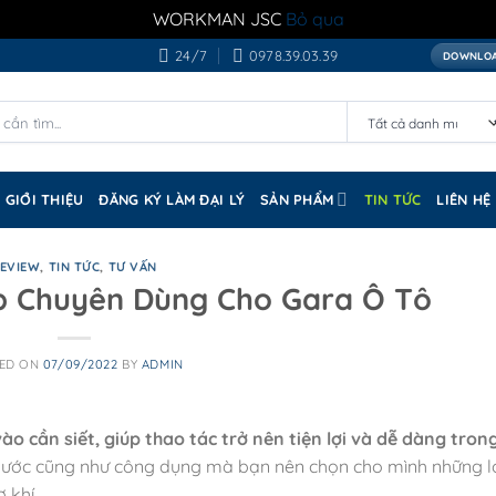
WORKMAN JSC
Bỏ qua
24/7
0978.39.03.39
DOWNLOA
GIỚI THIỆU
ĐĂNG KÝ LÀM ĐẠI LÝ
SẢN PHẨM
TIN TỨC
LIÊN HỆ
EVIEW
,
TIN TỨC
,
TƯ VẤN
p Chuyên Dùng Cho Gara Ô Tô
ED ON
07/09/2022
BY
ADMIN
ào cần siết, giúp thao tác trở nên tiện lợi và dễ dàng tron
thước cũng như công dụng mà bạn nên chọn cho mình những l
 khí,…