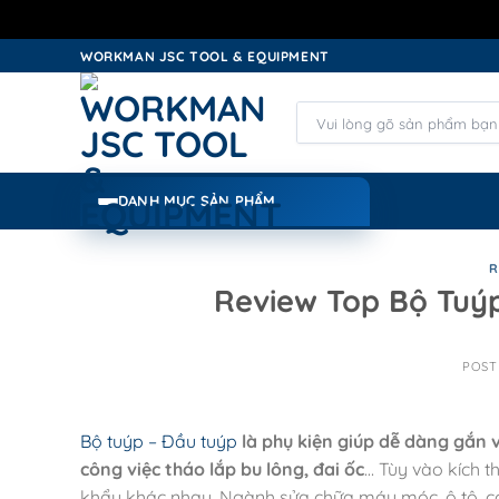
Skip
WORKMAN JSC TOOL & EQUIPMENT
to
content
Tìm
kiếm:
DANH MỤC SẢN PHẨM
R
Review Top Bộ Tuý
POST
Bộ tuýp – Đầu tuýp
là phụ kiện giúp dễ dàng gắn v
công việc tháo lắp bu lông, đai ốc
… Tùy vào kích 
khẩu khác nhau. Ngành sửa chữa máy móc, ô tô, cơ