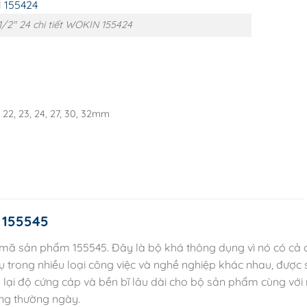
1/2″ 24 chi tiết WOKIN 155424
 21, 22, 23, 24, 27, 30, 32mm
155545
với mã sản phẩm 155545. Đây là bộ khá thông dụng vì nó có cả 
ụ trong nhiều loại công việc và nghề nghiệp khác nhau, được 
 lại độ cứng cáp và bền bĩ lâu dài cho bộ sản phẩm cùng với
ống thường ngày.