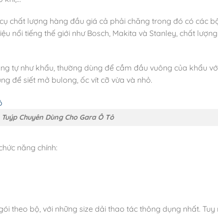
cụ chất lượng hàng đầu giá cả phải chăng trong đó có các b
 nổi tiếng thế giới như Bosch, Makita và Stanley, chất lượn
tương tự như khẩu, thường dùng để cắm đầu vuông của khẩu vớ
g để siết mở bulong, ốc vít cỡ vừa và nhỏ.
 Tuýp Chuyên Dùng Cho Gara Ô Tô
chức năng chính:
i theo bộ, với những size dải thao tác thông dụng nhất. Tuy 