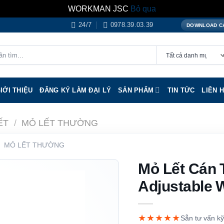
WORKMAN JSC
Bỏ qua
24/7
0978.39.03.39
DOWNLOAD C
IỚI THIỆU
ĐĂNG KÝ LÀM ĐẠI LÝ
SẢN PHẨM
TIN TỨC
LIÊN 
ẾT
/
MỎ LẾT THƯỜNG
MỎ LẾT THƯỜNG
Mỏ Lết Cán 
Adjustable 
★★★★★
Sẵn tư vấn kỹ