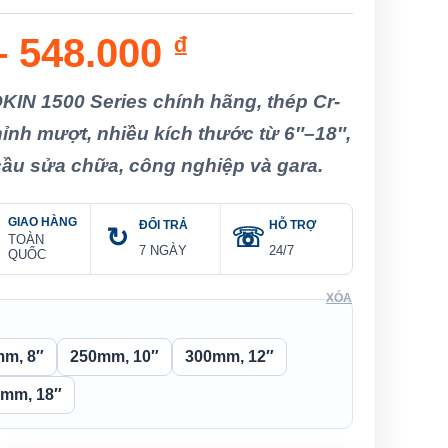
Khoảng
–
548.000
₫
giá:
KIN 1500 Series chính hãng, thép Cr-
từ
hỉnh mượt, nhiều kích thước từ 6″–18″,
ầu sửa chữa, công nghiệp và gara.
66.000 ₫
đến
GIAO HÀNG
ĐỔI TRẢ
HỖ TRỢ
TOÀN
548.000 ₫
7 NGÀY
24/7
QUỐC
XÓA
mm, 8″
250mm, 10″
300mm, 12″
0mm, 18″