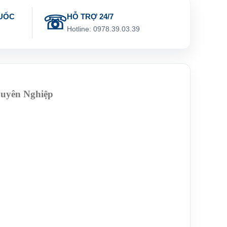
UỐC
HỖ TRỢ 24/7
g
Hotline: 0978.39.03.39
huyên Nghiệp