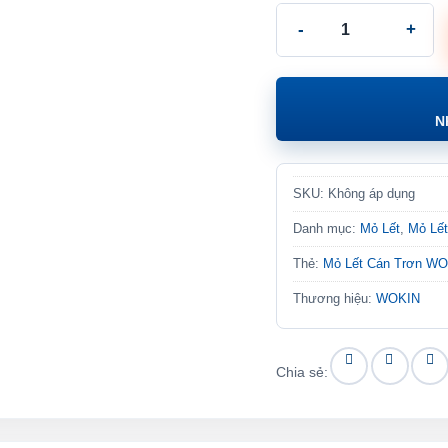
Mỏ Lết Cán Trơn WOKIN 1
N
SKU:
Không áp dụng
Danh mục:
Mỏ Lết
,
Mỏ Lế
Thẻ:
Mỏ Lết Cán Trơn WO
Thương hiệu:
WOKIN
Chia sẻ: