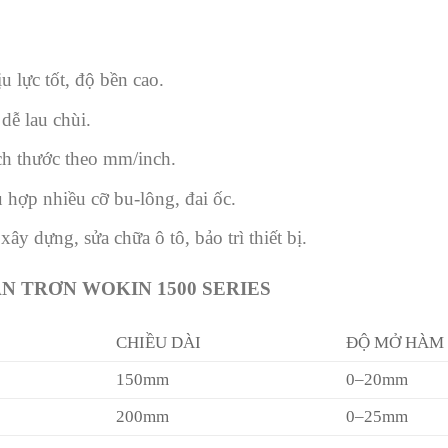
u lực tốt, độ bền cao.
ễ lau chùi.
ch thước theo mm/inch.
 hợp nhiều cỡ bu-lông, đai ốc.
y dựng, sửa chữa ô tô, bảo trì thiết bị.
N TRƠN WOKIN 1500 SERIES
CHIỀU DÀI
ĐỘ MỞ HÀM
150mm
0–20mm
200mm
0–25mm