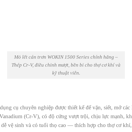
Mỏ lết cán trơn WOKIN 1500 Series chính hãng –
Thép Cr-V, điều chỉnh mượt, bền bỉ cho thợ cơ khí và
kỹ thuật viên.
ng cụ chuyên nghiệp được thiết kế để vặn, siết, mở các l
nadium (Cr-V), có độ cứng vượt trội, chịu lực mạnh, khô
ễ vệ sinh và có tuổi thọ cao — thích hợp cho thợ cơ khí, 