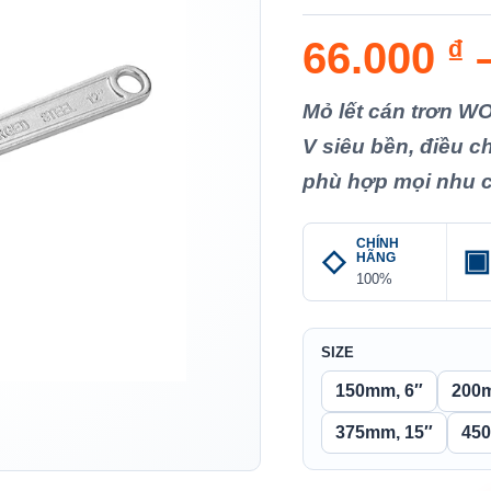
66.000
₫
Mỏ lết cán trơn WO
V siêu bền, điều c
phù hợp mọi nhu c
CHÍNH
HÃNG
100%
SIZE
150mm, 6″
200
375mm, 15″
45