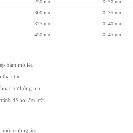
250mm
0–30mm
300mm
0–35mm
375mm
0–40mm
450mm
0–45mm
ép hàm mỏ lết.
 thao tác.
 hoặc hư hỏng ren.
tránh để nơi ẩm ướt.
c môi trường ẩm.