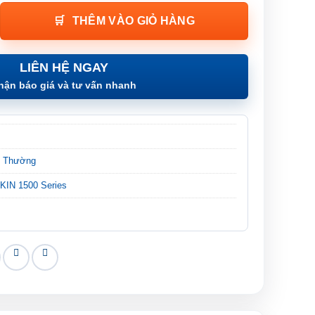
500 Series | Adjustable Wrench Chính Hãng số lượng
THÊM VÀO GIỎ HÀNG
LIÊN HỆ NGAY
hận báo giá và tư vấn nhanh
t Thường
KIN 1500 Series