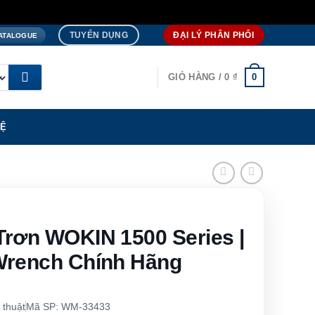
TUYỂN DỤNG
ĐẠI LÝ PHÂN PHỐI
ATALOGUE
0
GIỎ HÀNG /
0
₫
HỆ
Trơn WOKIN 1500 Series |
Wrench Chính Hãng
 thuật
Mã SP: WM-33433