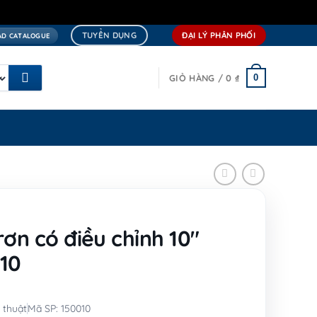
TUYỂN DỤNG
ĐẠI LÝ PHÂN PHỐI
D CATALOGUE
0
GIỎ HÀNG /
0
₫
rơn có điều chỉnh 10″
10
 thuật
Mã SP: 150010