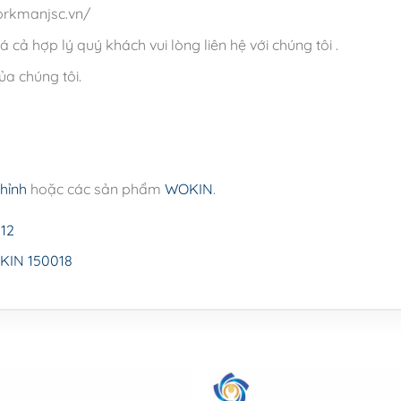
orkmanjsc.vn/
á cả hợp lý quý khách vui lòng liên hệ với chúng tôi .
a chúng tôi.
hỉnh
hoặc các sản phẩm
WOKIN
.
012
OKIN 150018