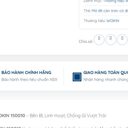
Danh mục:
Thương hiệu 
Thẻ:
Mỏ lết cán trơn có 
Thương hiệu:
WOKIN
Chia sẻ:
BẢO HÀNH CHÍNH HÃNG
GIAO HÀNG TOÀN QU
Bảo hành theo tiêu chuẩn NSX
Nhận hàng nhanh chón
OKIN 150010
– Bền Bỉ, Linh Hoạt, Chống Gỉ Vượt Trội