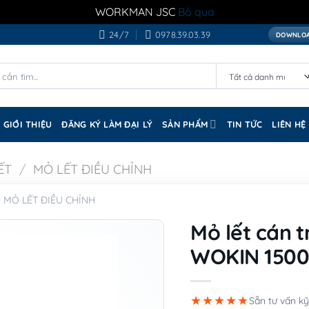
WORKMAN JSC
Bỏ qua
24/7
0978.39.03.39
DOWNLOA
GIỚI THIỆU
ĐĂNG KÝ LÀM ĐẠI LÝ
SẢN PHẨM
TIN TỨC
LIÊN HỆ
ẾT
/
MỎ LẾT ĐIỀU CHỈNH
MỎ LẾT ĐIỀU CHỈNH
Mỏ lết cán t
WOKIN 1500
★★★★★
Sẵn tư vấn kỹ