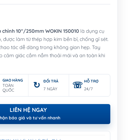
iều chỉnh 10″/250mm WOKIN 150010
là dụng cụ
 được làm từ thép hợp kim bền bỉ, chống gỉ sét.
thao tác dễ dàng trong không gian hẹp. Tay
ho cảm giác cầm nắm thoải mái và an toàn khi
GIAO HÀNG
ĐỔI TRẢ
HỖ TRỢ
TOÀN
7 NGÀY
24/7
QUỐC
LIÊN HỆ NGAY
hận báo giá và tư vấn nhanh