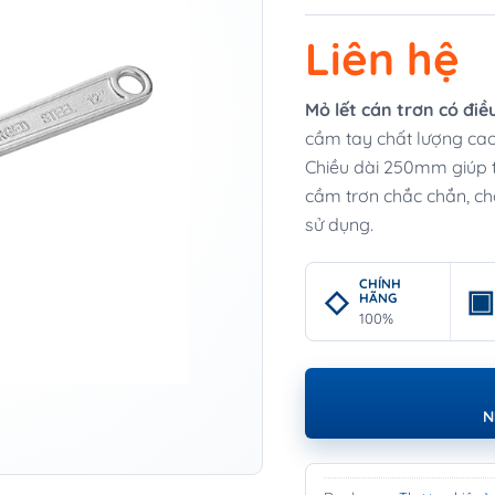
Liên hệ
Mỏ lết cán trơn có đ
cầm tay chất lượng cao,
Chiều dài 250mm giúp 
cầm trơn chắc chắn, c
sử dụng.
CHÍNH
HÃNG
100%
N