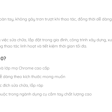
bàn tay, không gây trơn trượt khi thao tác, đồng thời dễ dàng
ệc sửa chữa, lắp đặt trong gia đình, công trình xây dựng, xưởn
hao tác linh hoạt và tiết kiệm thời gian tối đa.
10?
im và lớp mạ Chrome cao cấp
 dễ dàng theo kích thước mong muốn
c đích sửa chữa, lắp ráp
thuộc trong ngành dụng cụ cầm tay chất lượng cao