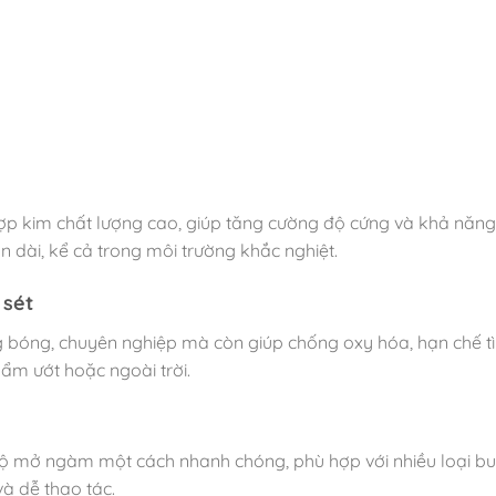
p kim chất lượng cao, giúp tăng cường độ cứng và khả năng 
 dài, kể cả trong môi trường khắc nghiệt.
 sét
óng, chuyên nghiệp mà còn giúp chống oxy hóa, hạn chế tình 
ẩm ướt hoặc ngoài trời.
độ mở ngàm một cách nhanh chóng, phù hợp với nhiều loại bu l
à dễ thao tác.