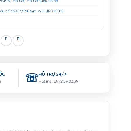
WOKIN
,
Mỏ Lết
,
Mỏ Lết Điều Chỉnh
điều chỉnh 10"/250mm WOKIN 150010
ỐC
HỖ TRỢ 24/7
g
Hotline: 0978.39.03.39