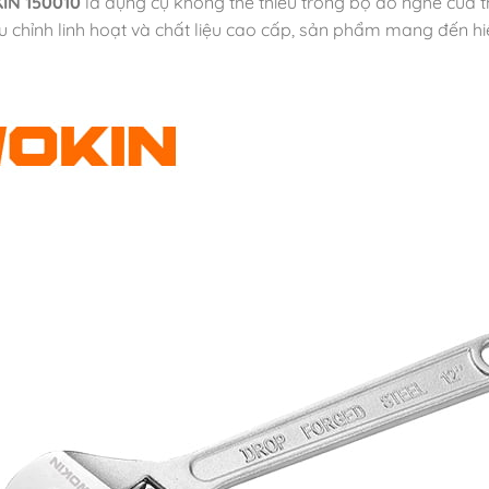
KIN 150010
là dụng cụ không thể thiếu trong bộ đồ nghề của th
iều chỉnh linh hoạt và chất liệu cao cấp, sản phẩm mang đến hi