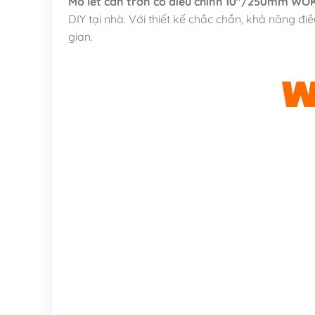
Mỏ lết cán trơn có điều chỉnh 10″/250mm WO
DIY tại nhà. Với thiết kế chắc chắn, khả năng đ
gian.