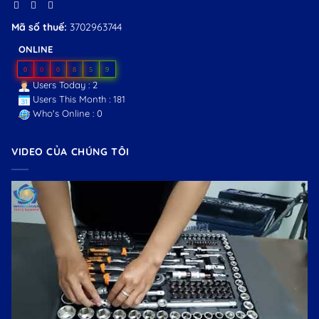
Mã số thuế:
3702963744
ONLINE
0
0
0
8
5
9
Users Today : 2
Users This Month : 181
Who's Online : 0
VIDEO CỦA CHÚNG TÔI