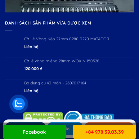
DANH SÁCH SẢN PHẨM VỪA ĐƯỢC XEM
Cờ Lê Vòng Kéo 27mm 0280 0270 MATADOR
Liên hệ
Cờ lê vòng miệng 28mm WOKIN 150528
120.000
₫
Bộ dụng cụ 43 món - 2607017164
Liên hệ
Gọi ngay
Zalo
Mua hàng
Facebook
+84 978.39.03.39
Copyright 2026 ©
Workman JSC. All Rights Reserved