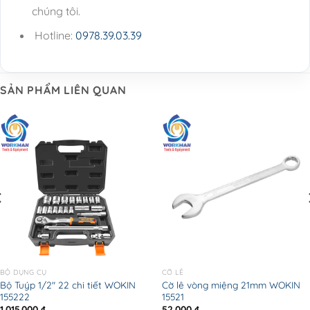
chúng tôi.
Hotline:
0978.39.03.39
SẢN PHẨM LIÊN QUAN
BỘ DỤNG CỤ
CỜ LÊ
Bộ Tuýp 1/2″ 22 chi tiết WOKIN
Cờ lê vòng miệng 21mm WOKIN
155222
15521
1.015.000
₫
52.000
₫