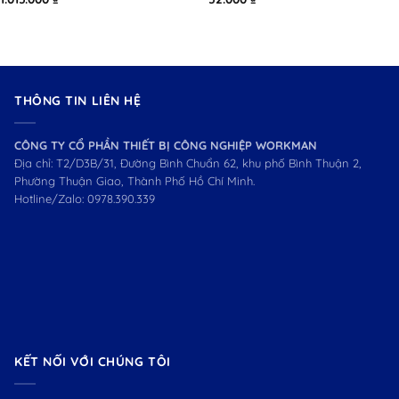
THÔNG TIN LIÊN HỆ
CÔNG TY CỔ PHẦN THIẾT BỊ CÔNG NGHIỆP WORKMAN
Địa chỉ: T2/D3B/31, Đường Bình Chuẩn 62, khu phố Bình Thuận 2,
Phường Thuận Giao, Thành Phố Hồ Chí Minh.
Hotline/Zalo:
0978.390.339
KẾT NỐI VỚI CHÚNG TÔI