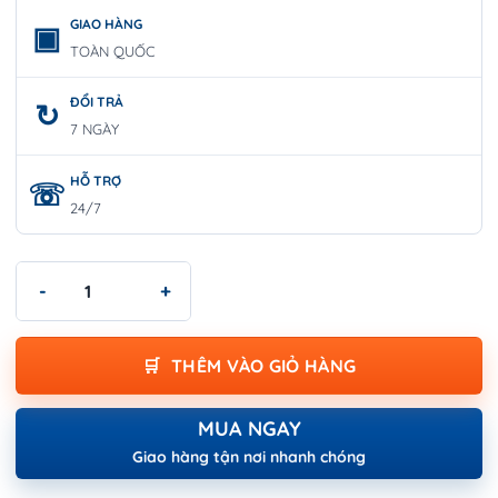
GIAO HÀNG
TOÀN QUỐC
ĐỔI TRẢ
7 NGÀY
HỖ TRỢ
24/7
Mỏ lết cán trơn có điều chỉnh 15"/375mm WOKIN 150015 số lượ
THÊM VÀO GIỎ HÀNG
MUA NGAY
Giao hàng tận nơi nhanh chóng