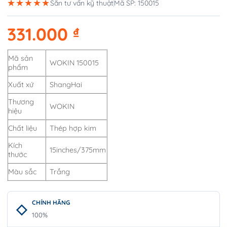
★★★★★
Sẵn tư vấn kỹ thuật
Mã SP: 150015
331.000
₫
Mã sản
WOKIN 150015
phẩm
Xuất xứ
ShangHai
Thương
WOKIN
hiệu
Chất liệu
Thép hợp kim
Kích
15inches/375mm
thước
Màu sắc
Trắng
CHÍNH HÃNG
100%