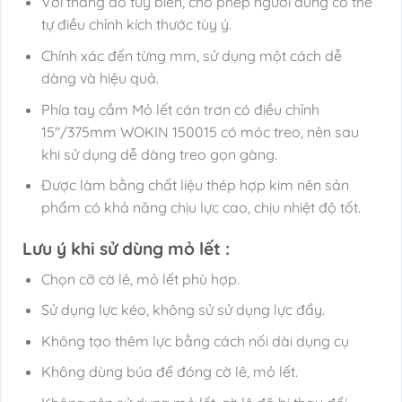
Với thang đo tùy biến, cho phép người dùng có thể
tự điều chỉnh kích thước tùy ý.
Chính xác đến từng mm, sử dụng một cách dễ
dàng và hiệu quả.
Phía tay cầm Mỏ lết cán trơn có điều chỉnh
15″/375mm WOKIN 150015 có móc treo, nên sau
khi sử dụng dễ dàng treo gọn gàng.
Được làm bằng chất liệu thép hợp kim nên sản
phẩm có khả năng chịu lực cao, chịu nhiệt độ tốt.
Lưu ý khi sử dùng mỏ lết :
Chọn cỡ cờ lê, mỏ lết phù hợp.
Sử dụng lực kéo, không sử sử dụng lực đẩy.
Không tạo thêm lực bằng cách nối dài dụng cụ
Không dùng búa để đóng cờ lê, mỏ lết.