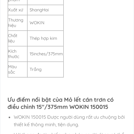
Xuất xứ
ShangHai
Thương
WOKIN
hiệu
Chất
Thép hợp kim
liệu
Kích
15inches/375mm
thước
Màu
Trắng
sắc
Ưu điểm nổi bật của Mỏ lết cán trơn có
điều chỉnh 15″/375mm WOKIN 150015
WOKIN 150015 Được người dùng rất ưu chuộng bởi
thiết kế thông minh, tiện dụng.