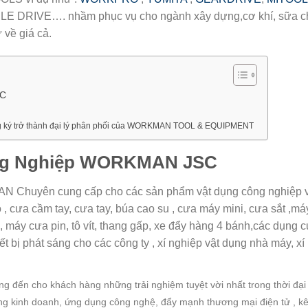
 DRIVE…. nhầm phục vụ cho ngành xây dựng,cơ khí, sữa ch
 về giá cả.
SC
đăng ký trở thành đại lý phân phối của WORKMAN TOOL & EQUIPMENT
ông Nghiệp WORKMAN JSC
 Chuyên cung cấp cho các sản phẩm vật dụng công nghiệp 
 , cưa cầm tay, cưa tay, búa cao su , cưa máy mini, cưa sắt ,má
 máy cưa pin, tô vít, thang gấp, xe đẩy hàng 4 bánh,các dụng cụ
iết bị phát sáng cho các công ty , xí nghiệp vật dụng nhà máy, xí
ến cho khách hàng những trải nghiệm tuyệt vời nhất trong thời đại
ng kinh doanh, ứng dụng công nghệ, đẩy mạnh thương mại điện tử , k