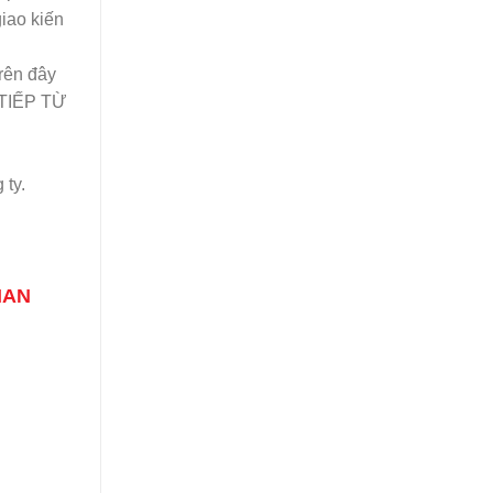
giao kiến
trên đây
TIẾP TỪ
 ty.
KMAN