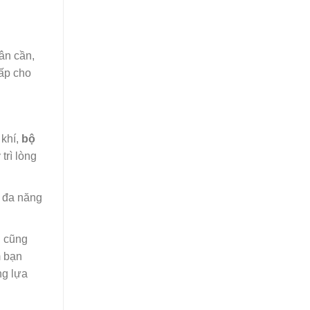
ân cần,
cấp cho
 khí,
bộ
trì lòng
ề đa năng
 cũng
m bạn
ng lựa