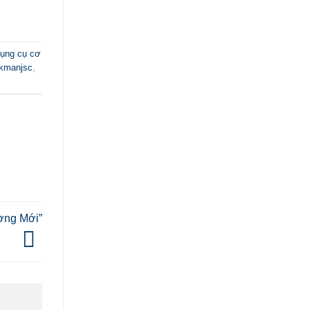
ụng cụ cơ
kmanjsc
,
ường Mới”