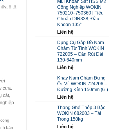
Mũi Khoan Sắt HSS M2
từ
ữa ô tô,
Công Nghiệp WOKIN
15.000 ₫
750210–750360 | Tiêu
đến
Chuẩn DIN338, Đầu
149.000 ₫
Khoan 135°
Liên hệ
Dụng Cụ Gắp Đồ Nam
Châm Từ Tính WOKIN
722005 – Cán Rút Dài
130-640mm
Liên hệ
Khay Nam Châm Đựng
với
Ốc Vít WOKIN 724206 –
y cưa,
Đường Kính 150mm (6")
 cắt,
Liên hệ
 nghiệp
Thang Ghế Thép 3 Bậc
WOKIN 682003 – Tải
Trọng 150kg
 công
Liên hệ
ênh bán