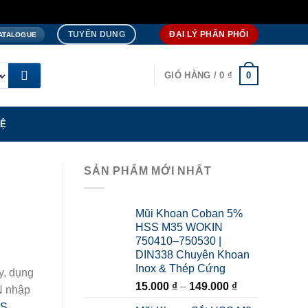
TUYỂN DỤNG
ĐẠI LÝ PHÂN PHỐI
ATALOGUE
0
GIỎ HÀNG /
0
₫
HỆ
SẢN PHẨM MỚI NHẤT
Mũi Khoan Coban 5%
HSS M35 WOKIN
750410–750530 |
DIN338 Chuyên Khoan
Inox & Thép Cứng
y, dụng
Khoảng
15.000
₫
–
149.000
₫
N nhập
giá:
LS
,