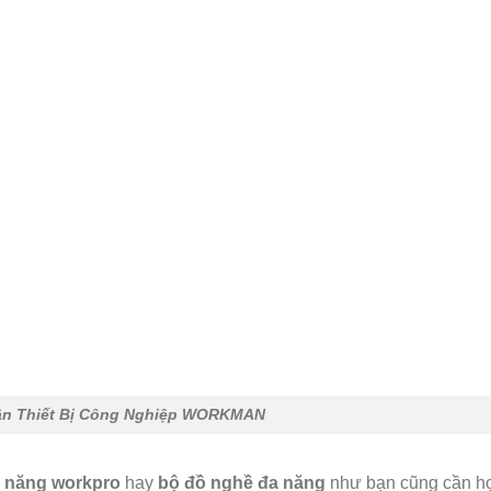
ần Thiết Bị Công Nghiệp WORKMAN
a năng
workpro
hay
bộ đồ nghề đa năng
như bạn cũng cần h