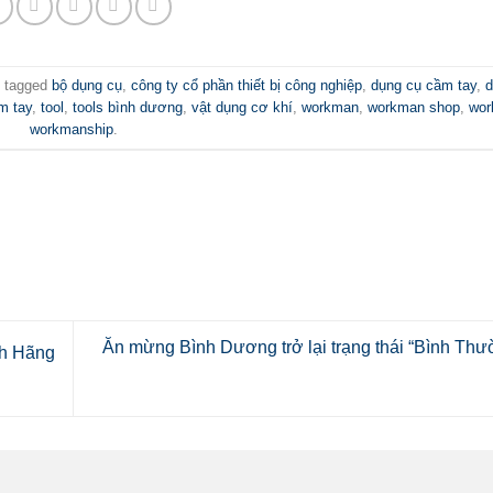
 tagged
bộ dụng cụ
,
công ty cổ phần thiết bị công nghiệp
,
dụng cụ cầm tay
,
d
m tay
,
tool
,
tools bình dương
,
vật dụng cơ khí
,
workman
,
workman shop
,
wor
workmanship
.
Ăn mừng Bình Dương trở lại trạng thái “Bình Th
h Hãng