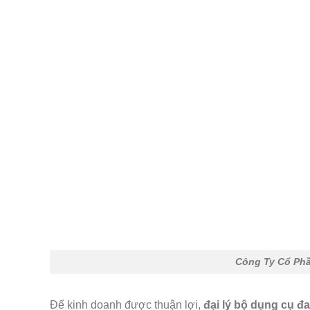
Công Ty Cổ Ph
Để kinh doanh được thuận lợi,
đại lý bộ dụng cụ đ