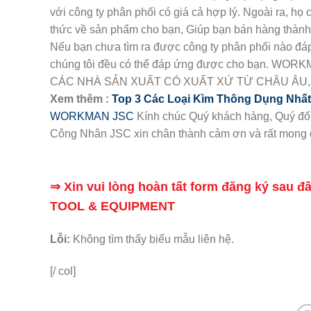
với công ty phân phối có giá cả hợp lý. Ngoài ra, họ
thức về sản phẩm cho bạn, Giúp bạn bán hàng thành
Nếu bạn chưa tìm ra được công ty phân phối nào đáp
chúng tôi đều có thể đáp ứng được cho bạn.
CÁC NHÀ SẢN XUẤT CÓ XUẤT XỨ TỪ CHÂU ÂU,
Xem thêm :
Top 3 Các Loại Kìm Thông Dụng Nhấ
WORKMAN JSC
Kính chúc Quý khách hàng, Quý đối tá
Công Nhân JSC xin chân thành cảm ơn và rất mong 
⇒ Xin vui lòng hoàn tất form đăng ký sau 
TOOL & EQUIPMENT
Lỗi:
Không tìm thấy biểu mẫu liên hệ.
[/ col]