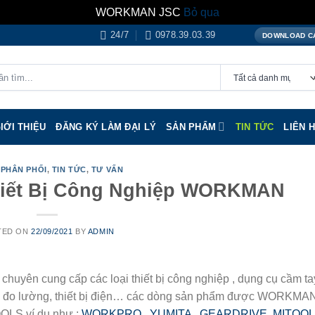
WORKMAN JSC
Bỏ qua
24/7
0978.39.03.39
DOWNLOAD C
IỚI THIỆU
ĐĂNG KÝ LÀM ĐẠI LÝ
SẢN PHẨM
TIN TỨC
LIÊN 
 PHÂN PHỐI
,
TIN TỨC
,
TƯ VẤN
hiết Bị Công Nghiệp WORKMAN
TED ON
22/09/2021
BY
ADMIN
ên cung cấp các loại thiết bị công nghiệp , dụng cụ cầm ta
iết bị đo lường, thiết bị điện… các dòng sản phẩm được WORKMA
OOLS ví dụ như :
WORKPRO
,
YUMITA
,
GEARDRIVE
,
MITOO