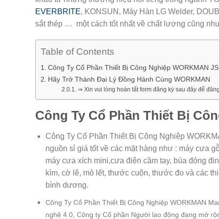
EVERBRITE
, KONSUN, Máy Hàn LG Welder, DOUBLE
sắt thép … một cách tốt nhất về chất lượng cũng như
Table of Contents
Công Ty Cổ Phần Thiết Bị Công Nghiệp WORKMAN J
Hãy Trở Thành Đại Lý Đồng Hành Cùng WORKMAN
⇒ Xin vui lòng hoàn tất form đăng ký sau đây để 
Công Ty Cổ Phần Thiết Bị C
Công Ty Cổ Phần Thiết Bị Công Nghiệp WORKMAN
nguồn sỉ giá tốt về các mặt hàng như : máy cưa gỗ
máy cưa xích mini,cưa điện cầm tay, búa đóng đin,
kìm, cờ lê, mỏ lết, thước cuộn, thước đo và các th
bình dương.
Công Ty Cổ Phần Thiết Bị Công Nghiệp WORKMAN Mang đ
nghệ 4.0, Công ty Cổ phần Người lao động đang mở rộ