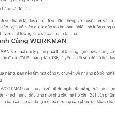
h hàng và đối tác.
ợc thành lập tuy chưa được lâu nhưng với huyết tâm và sư 
viên, kỹ thuật viên được đào tạo bài bản, nhiệt tình luôn cung 
 với chất lượng, chế độ bảo hành tốt nhất.
ành Cùng
WORKMAN
RKMAN
Với một đại lý phân phối thiết bị công nghiệp,vật dụng cơ
uôn được đặt lên hàng đầu. Đây là yếu tố cốt yếu để có thể duy 
 đa năng
, bạn nên tìm một công ty chuyên về những bộ đồ ngh
g.
iệp WORKMAN còn chuyên về
bộ đồ nghề đa năng
mà bạn chọn
cận khách hàng, đáp ứng mọi nhu cầu mà họ cần. Bởi sản phẩ
 nên bạn cần có đa dạng một bộ sưu tập sản phẩm để khách hà