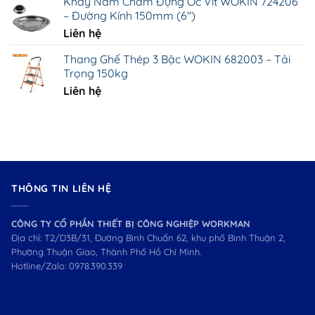
Khay Nam Châm Đựng Ốc Vít WOKIN 724206
– Đường Kính 150mm (6")
Liên hệ
Thang Ghế Thép 3 Bậc WOKIN 682003 – Tải
Trọng 150kg
Liên hệ
THÔNG TIN LIÊN HỆ
CÔNG TY CỔ PHẦN THIẾT BỊ CÔNG NGHIỆP WORKMAN
Địa chỉ: T2/D3B/31, Đường Bình Chuẩn 62, khu phố Bình Thuận 2,
Phường Thuận Giao, Thành Phố Hồ Chí Minh.
Hotline/Zalo:
0978.390.339