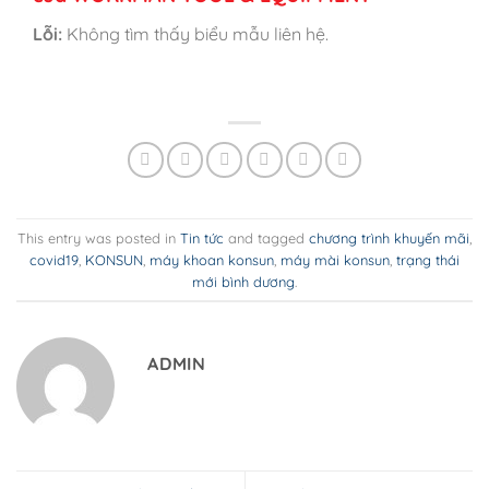
Lỗi:
Không tìm thấy biểu mẫu liên hệ.
This entry was posted in
Tin tức
and tagged
chương trình khuyến mãi
,
covid19
,
KONSUN
,
máy khoan konsun
,
máy mài konsun
,
trạng thái
mới bình dương
.
ADMIN