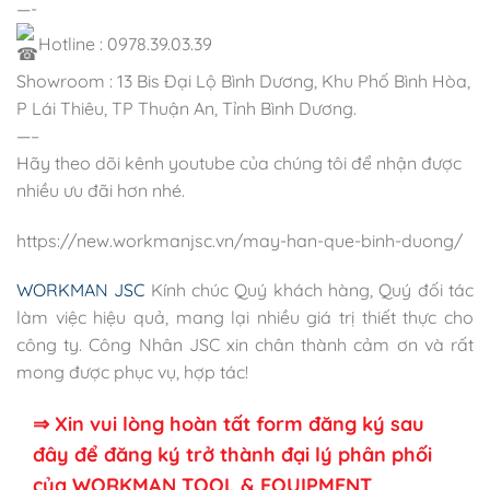
—-
Hotline : 0978.39.03.39
Showroom : 13 Bis Đại Lộ Bình Dương, Khu Phố Bình Hòa,
P Lái Thiêu, TP Thuận An, Tỉnh Bình Dương.
—–
Hãy theo dõi kênh youtube của chúng tôi để nhận được
nhiều ưu đãi hơn nhé.
https://new.workmanjsc.vn/may-han-que-binh-duong/
WORKMAN JSC
Kính chúc Quý khách hàng, Quý đối tác
làm việc hiệu quả, mang lại nhiều giá trị thiết thực cho
công ty. Công Nhân JSC xin chân thành cảm ơn và rất
mong được phục vụ, hợp tác!
⇒ Xin vui lòng hoàn tất form đăng ký sau
đây để đăng ký trở thành đại lý phân phối
của WORKMAN TOOL & EQUIPMENT