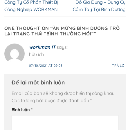
Công Ty Cổ Phần Thiết Bị
Đồ Gia Dụng – Dụng Cụ
Công Nghiệp WORKMAN
Cầm Tay Tại Bình Dương
ONE THOUGHT ON “
ĂN MỪNG BÌNH DƯƠNG TRỞ
LẠI TRẠNG THÁI “BÌNH THƯỜNG MỚI”
”
workman IT
says:
hữu ích
07/10/2021 AT 09:03
TRẢ LỜI
Để lại một bình luận
Email của bạn sẽ không được hiển thị công khai.
Các trường bắt buộc được đánh dấu
*
Bình luận
*