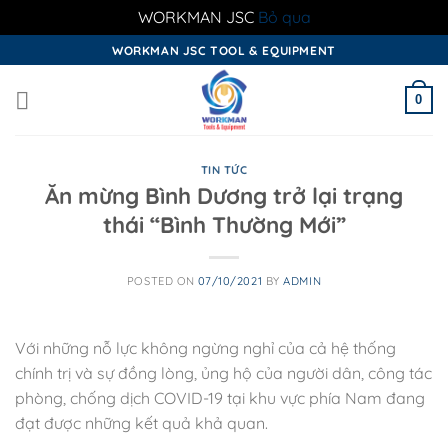
WORKMAN JSC
Bỏ qua
Skip
WORKMAN JSC TOOL & EQUIPMENT
to
content
0
TIN TỨC
Ăn mừng Bình Dương trở lại trạng
thái “Bình Thường Mới”
POSTED ON
07/10/2021
BY
ADMIN
Với những nỗ lực không ngừng nghỉ của cả hệ thống
chính trị và sự đồng lòng, ủng hộ của người dân, công tác
phòng, chống dịch COVID-19 tại khu vực phía Nam đang
đạt được những kết quả khả quan.