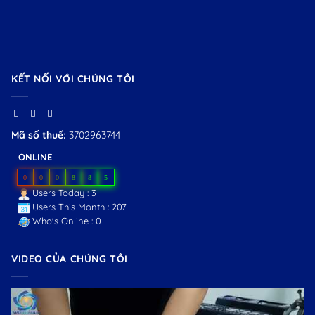
KẾT NỐI VỚI CHÚNG TÔI
Mã số thuế:
3702963744
ONLINE
0
0
0
8
8
5
Users Today : 3
Users This Month : 207
Who's Online : 0
VIDEO CỦA CHÚNG TÔI