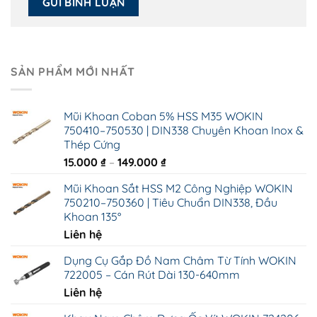
SẢN PHẨM MỚI NHẤT
Mũi Khoan Coban 5% HSS M35 WOKIN
750410–750530 | DIN338 Chuyên Khoan Inox &
Thép Cứng
Khoảng
15.000
₫
–
149.000
₫
giá:
Mũi Khoan Sắt HSS M2 Công Nghiệp WOKIN
từ
750210–750360 | Tiêu Chuẩn DIN338, Đầu
15.000 ₫
Khoan 135°
đến
Liên hệ
149.000 ₫
Dụng Cụ Gắp Đồ Nam Châm Từ Tính WOKIN
722005 – Cán Rút Dài 130-640mm
Liên hệ