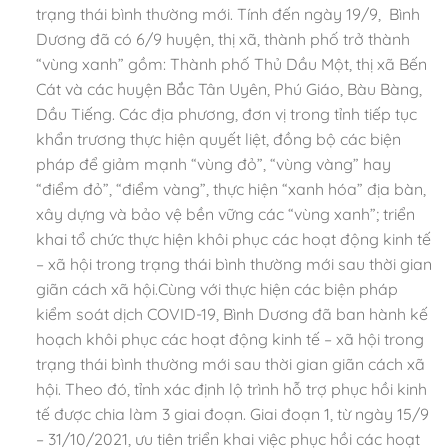
trạng thái bình thường mới. Tính đến ngày 19/9, Bình
Dương đã có 6/9 huyện, thị xã, thành phố trở thành
“vùng xanh” gồm: Thành phố Thủ Dầu Một, thị xã Bến
Cát và các huyện Bắc Tân Uyên, Phú Giáo, Bàu Bàng,
Dầu Tiếng. Các địa phương, đơn vị trong tỉnh tiếp tục
khẩn trương thực hiện quyết liệt, đồng bộ các biện
pháp để giảm mạnh “vùng đỏ”, “vùng vàng” hay
“điểm đỏ”, “điểm vàng”, thực hiện “xanh hóa” địa bàn,
xây dựng và bảo vệ bền vững các “vùng xanh”; triển
khai tổ chức thực hiện khôi phục các hoạt động kinh tế
– xã hội trong trạng thái bình thường mới sau thời gian
giãn cách xã hội.Cùng với thực hiện các biện pháp
kiểm soát dịch COVID-19, Bình Dương đã ban hành kế
hoạch khôi phục các hoạt động kinh tế – xã hội trong
trạng thái bình thường mới sau thời gian giãn cách xã
hội. Theo đó, tỉnh xác định lộ trình hỗ trợ phục hồi kinh
tế được chia làm 3 giai đoạn. Giai đoạn 1, từ ngày 15/9
– 31/10/2021, ưu tiên triển khai việc phục hồi các hoạt