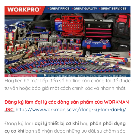
Hãy liên hệ trực tiếp đến số hotline của chúng tôi để được
tư vấn hoặc báo giá một cách chính xác và nhanh nhất.
Đăng ký làm đại lý các dòng sản phẩm của WORKMAN
JSC:
https://www.workmanjsc.vn/dang-ky-lam-dai-ly/
Đăng ký làm
đại lý thiết bị cơ khí
hay
phân phối dụng
cụ cơ khí
bạn sẽ nhận được những ưu đãi, sự chăm sóc