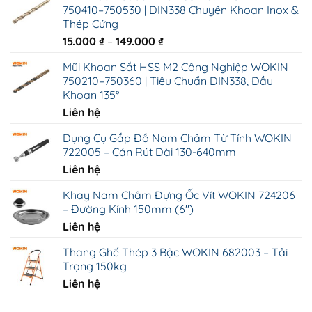
750410–750530 | DIN338 Chuyên Khoan Inox &
Thép Cứng
Khoảng
15.000
₫
–
149.000
₫
giá:
Mũi Khoan Sắt HSS M2 Công Nghiệp WOKIN
từ
750210–750360 | Tiêu Chuẩn DIN338, Đầu
15.000 ₫
Khoan 135°
đến
Liên hệ
149.000 ₫
Dụng Cụ Gắp Đồ Nam Châm Từ Tính WOKIN
722005 – Cán Rút Dài 130-640mm
Liên hệ
Khay Nam Châm Đựng Ốc Vít WOKIN 724206
– Đường Kính 150mm (6")
Liên hệ
Thang Ghế Thép 3 Bậc WOKIN 682003 – Tải
Trọng 150kg
Liên hệ