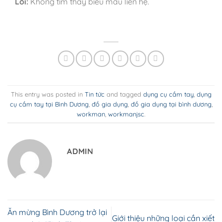
Lỗi:
Không tìm thấy biểu mẫu liên hệ.
This entry was posted in
Tin tức
and tagged
dụng cụ cầm tay
,
dụng
cụ cầm tay tại Bình Dương
,
đồ gia dụng
,
đồ gia dụng tại bình dương
,
workman
,
workmanjsc
.
ADMIN
Ăn mừng Bình Dương trở lại
Giới thiệu những loại cần xiết