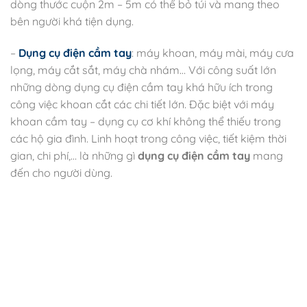
dòng thước cuộn 2m – 5m có thể bỏ túi và mang theo
bên người khá tiện dụng.
–
Dụng cụ điện cầm tay
: máy khoan, máy mài, máy cưa
lọng, máy cắt sắt, máy chà nhám… Với công suất lớn
những dòng dụng cụ điện cầm tay khá hữu ích trong
công việc khoan cắt các chi tiết lớn. Đặc biệt với máy
khoan cầm tay – dụng cụ cơ khí không thể thiếu trong
các hộ gia đình. Linh hoạt trong công việc, tiết kiệm thời
gian, chi phí,… là những gì
dụng cụ điện cầm tay
mang
đến cho người dùng.