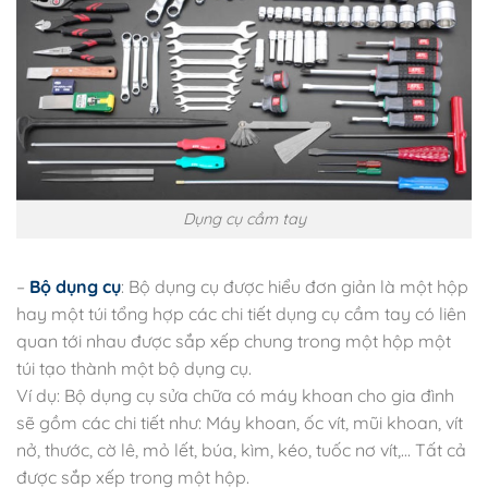
Dụng cụ cầm tay
–
Bộ dụng cụ
: Bộ dụng cụ được hiểu đơn giản là một hộp
hay một túi tổng hợp các chi tiết dụng cụ cầm tay có liên
quan tới nhau được sắp xếp chung trong một hộp một
túi tạo thành một bộ dụng cụ.
Ví dụ: Bộ dụng cụ sửa chữa có máy khoan cho gia đình
sẽ gồm các chi tiết như: Máy khoan, ốc vít, mũi khoan, vít
nở, thước, cờ lê, mỏ lết, búa, kìm, kéo, tuốc nơ vít,… Tất cả
được sắp xếp trong một hộp.