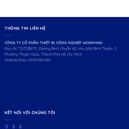
THÔNG TIN LIÊN HỆ
CÔNG TY CỔ PHẦN THIẾT BỊ CÔNG NGHIỆP WORKMAN
Địa chỉ: T2/D3B/31, Đường Bình Chuẩn 62, khu phố Bình Thuận 2,
Phường Thuận Giao, Thành Phố Hồ Chí Minh.
Hotline/Zalo:
0978.390.339
KẾT NỐI VỚI CHÚNG TÔI