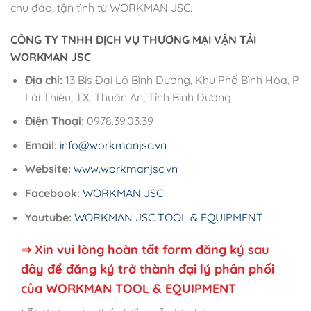
chu đáo, tận tình từ WORKMAN JSC.
CÔNG TY TNHH DỊCH VỤ THƯƠNG MẠI VẬN TẢI
WORKMAN JSC
Địa chỉ:
13 Bis Đại Lộ Bình Dương, Khu Phố Bình Hòa, P.
Lái Thiêu, TX. Thuận An, Tỉnh Bình Dương
Điện Thoại:
0978.39.03.39
Email:
info@workmanjsc.vn
Website:
www.workmanjsc.vn
Facebook:
WORKMAN JSC
Youtube:
WORKMAN JSC TOOL & EQUIPMENT
⇒ Xin vui lòng hoàn tất form đăng ký sau
đây để đăng ký trở thành đại lý phân phối
của WORKMAN TOOL & EQUIPMENT