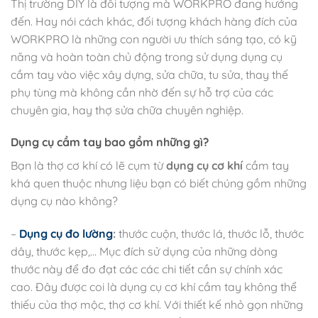
Thị trường DIY là đối tượng mà WORKPRO đang hướng
đến. Hay nói cách khác, đối tượng khách hàng đích của
WORKPRO là những con người ưu thích sáng tạo, có kỹ
năng và hoàn toàn chủ động trong sử dụng dụng cụ
cầm tay vào việc xây dựng, sửa chữa, tu sửa, thay thế
phụ tùng mà không cần nhờ đến sự hỗ trợ của các
chuyên gia, hay thợ sửa chữa chuyên nghiệp.
Dụng cụ cầm tay bao gồm những gì?
Bạn là thợ cơ khí có lẽ cụm từ
dụng cụ cơ khí
cầm tay
khá quen thuộc nhưng liệu bạn có biết chúng gồm những
dụng cụ nào không?
–
Dụng cụ đo lường
:
thước cuộn, thước lá, thước lỗ, thước
dây, thước kẹp,… Mục đích sử dụng của những dòng
thước này để đo đạt các các chi tiết cần sự chính xác
cao. Đây được coi là dụng cụ cơ khí cầm tay không thể
thiếu của thợ mộc, thợ cơ khí. Với thiết kế nhỏ gọn những