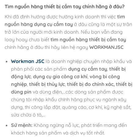
Tìm nguồn hàng thiết bị cầm tay chính hãng ở đâu?
Khi đã định hướng được hướng kinh doanh thì việc
tìm
nguồn hàng dụng cụ cầm tay
ở đâu cũng là một sự trăn
trở lớn của người mới kinh doanh. Nếu bạn vẫn đang
loay hoay chưa biết
tìm nguồn hàng thiết bị cầm tay
chính hãng ở đâu thì hãy liên hệ ngay
WORKMANJSC
Workman JSC
là doanh nghiệp chuyên nhập khẩu và
phân phối các sản phẩm
dụng cụ cầm tay
,
thiết bị
động lực
,
dụng cụ gia công cơ khí
,
vòng bi công
nghiệp
,
thiết bị thủy lực
,
thiết bị đo chính xác, thiết bị
dùng pin
và dùng điện,…các dòng sản phẩm được
chúng tôi nhập khẩu chính hãng phục vụ ngành xây
dựng, thi công lắp đặt, quảng cáo, cơ khí, kỹ nghệ sắt,
sửa chữa ô tô,…
Sứ mệnh:
Không ngừng nỗ lực, phát triển mang đến
khách hàng sản phẩm và dịch vụ tốt nhất.