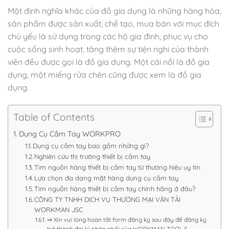
Một định nghĩa khác của đồ gia dụng là những hàng hóa,
sản phẩm được sản xuất, chế tạo, mua bán với mục đích
chủ yếu là sử dụng trong các hộ gia đình, phục vụ cho
cuộc sống sinh hoạt, tăng thêm sự tiện nghi của thành
viên đều được gọi là đồ gia dụng. Một cái nồi là đồ gia
dụng, một miếng rửa chén cũng được xem là đồ gia
dụng.
Table of Contents
Dụng Cụ Cầm Tay WORKPRO
Dụng cụ cầm tay bao gồm những gì?
Nghiên cứu thị trường thiết bị cầm tay
Tìm nguồn hàng thiết bị cầm tay từ thương hiệu uy tín
Lựa chọn đa dạng mặt hàng dụng cụ cầm tay
Tìm nguồn hàng thiết bị cầm tay chính hãng ở đâu?
CÔNG TY TNHH DỊCH VỤ THƯƠNG MẠI VẬN TẢI
WORKMAN JSC
⇒ Xin vui lòng hoàn tất form đăng ký sau đây để đăng ký
trở thành đại lý phân phối của WORKMAN TOOL &