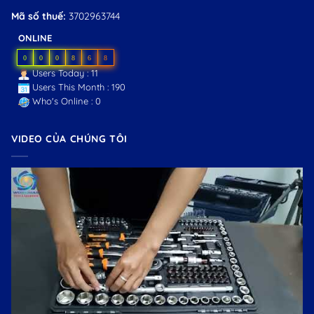
Mã số thuế:
3702963744
ONLINE
0
0
0
8
6
8
Users Today : 11
Users This Month : 190
Who's Online : 0
VIDEO CỦA CHÚNG TÔI