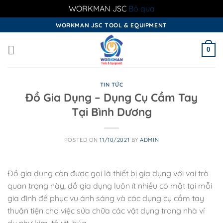
WORKMAN JSC
Bỏ qua
Skip
WORKMAN JSC TOOL & EQUIPMENT
to
content
0
TIN TỨC
Đồ Gia Dụng – Dụng Cụ Cầm Tay
Tại Bình Dương
POSTED ON
11/10/2021
BY
ADMIN
Đồ gia dụng còn được gọi là thiết bị gia dụng với vai trò
quan trọng này, đồ gia dụng luôn ít nhiều có mặt tại mỗi
gia đình để phục vụ ánh sáng và các dụng cụ cầm tay
thuận tiện cho việc sửa chữa các vật dụng trong nhà ví
dụ như kìm, tô vít, búa …