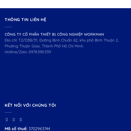
THÔNG TIN LIÊN HỆ
CÔNG TY CỔ PHẦN THIẾT BỊ CÔNG NGHIỆP WORKMAN
Địa chỉ: T2/D3B/31, Đường Bình Chuẩn 62, khu phố Bình Thuận 2,
Phường Thuận Giao, Thành Phố Hồ Chí Minh.
Hotline/Zalo:
0978.390.339
KẾT NỐI VỚI CHÚNG TÔI
Mã số thuế:
3702963744