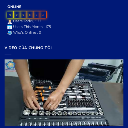
ONLINE
0
0
0
8
5
3
Users Today : 22
Users This Month : 175
Who's Online : 0
VIDEO CỦA CHÚNG TÔI