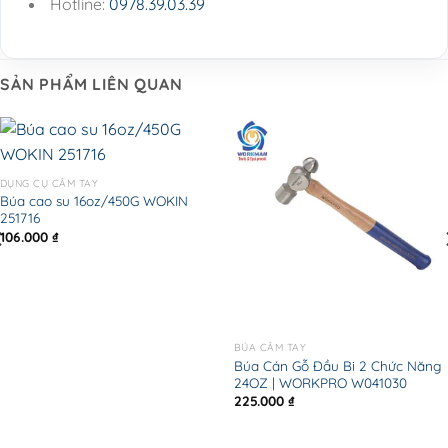
Hotline:
0978.39.03.39
SẢN PHẨM LIÊN QUAN
DỤNG CỤ CẦM TAY
Búa cao su 16oz/450G WOKIN
251716
106.000
₫
BÚA CẦM TAY
Búa Cán Gỗ Đầu Bi 2 Chức Năng
24OZ | WORKPRO W041030
225.000
₫