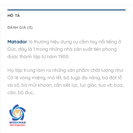
MÔ TẢ
ĐÁNH GIÁ (0)
Matador
là thương hiệu dụng cụ cầm tay nổi tiếng ở
Đức, đây là 1 trong những nhà sản xuất tiên phong
được thành lập từ năm 1900.
Họ tập trung làm ra những sản phẩm chất lượng như:
Cờ lê vòng miệng, mỏ lết, bộ tuýp đa năng, bộ đột lỗ
và số, bộ mũi khoan, cần siết lực, lục giác, tua vít, búa,
cảo, bộ đục…