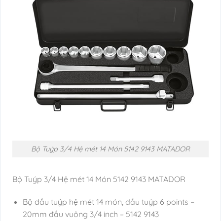
Bộ Tuýp 3/4 Hệ mét 14 Món 5142 9143 MATADOR
Bộ Tuýp 3/4 Hệ mét 14 Món 5142 9143 MATADOR
Bộ đầu tuýp hệ mét 14 món, đầu tuýp 6 points –
20mm đầu vuông 3/4 inch – 5142 9143