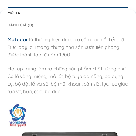
MÔ TẢ
ĐÁNH GIÁ (0)
Matador
là thương hiệu dụng cụ cầm tay nổi tiếng ở
Đức, đây là 1 trong những nhà sản xuất tiên phong
được thành lập từ năm 1900.
Họ tập trung làm ra những sản phẩm chất lượng như:
Cờ lê vòng miệng, mỏ lết, bộ tuýp đa năng, bộ dụng
cụ, bộ đột lỗ và số, bộ mũi khoan, cần siết lực, lục giác,
tua vít, búa, cảo, bộ đục…