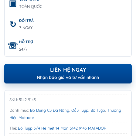
TOÀN QUỐC
ĐỔI TRẢ
7 NGÀY
HỖ TRỢ
24/7
LIÊN HỆ NGAY
Nhận báo giá và tư vấn nhanh
SKU:
5142 9143
Danh mục:
Bộ Dụng Cụ Đa Năng
,
Đầu Tuýp, Bộ Tuýp
,
Thương
Hiệu Matador
Thẻ:
Bộ Tuýp 3/4 Hệ mét 14 Món 5142 9143 MATADOR