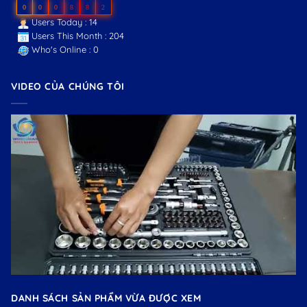
0
0
0
8
8
2
Users Today : 14
Users This Month : 204
Who's Online : 0
VIDEO CỦA CHÚNG TÔI
DANH SÁCH SẢN PHẨM VỪA ĐƯỢC XEM