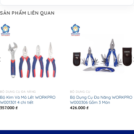
SẢN PHẨM LIÊN QUAN
BỘ DỤNG CỤ ĐA NĂNG
BỘ DỤNG CỤ
Bộ Kìm Và Mỏ Lết WORKPRO
Bộ Dụng Cụ Đa Năng WORKPRO
W001301 4 chi tiết
W000306 Gồm 3 Món
357.000
₫
426.000
₫