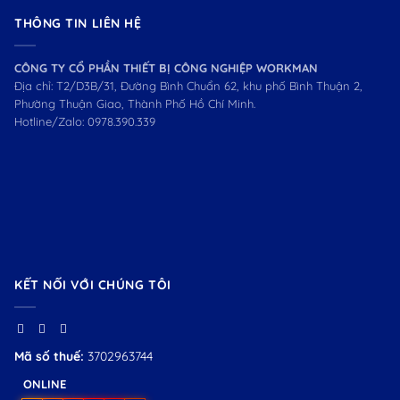
THÔNG TIN LIÊN HỆ
CÔNG TY CỔ PHẦN THIẾT BỊ CÔNG NGHIỆP WORKMAN
Địa chỉ: T2/D3B/31, Đường Bình Chuẩn 62, khu phố Bình Thuận 2,
Phường Thuận Giao, Thành Phố Hồ Chí Minh.
Hotline/Zalo:
0978.390.339
KẾT NỐI VỚI CHÚNG TÔI
Mã số thuế:
3702963744
ONLINE