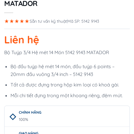
MATADOR
★★★★★
Sẵn tư vấn kỹ thuật
Mã SP: 5142 9143
Liên hệ
Bộ Tuýp 3/4 Hệ mét 14 Món 5142 9143 MATADOR
Bộ đầu tuýp hệ mét 14 món, đầu tuýp 6 points –
20mm đầu vuông 3/4 inch – 5142 9143
Tất cả được đựng trong hộp kim loại có khoá gài.
Mỗi chi tiết đựng trong một khoang riêng, đệm mút.
CHÍNH HÃNG
100%
GIAO HÀNG