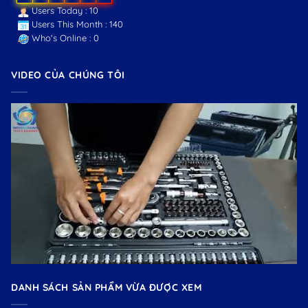
Users Today : 10
Users This Month : 140
Who's Online : 0
VIDEO CỦA CHÚNG TÔI
DANH SÁCH SẢN PHẨM VỪA ĐƯỢC XEM