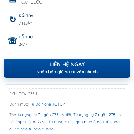
TOÀN QUỐC
ĐỔI TRẢ
7 NGÀY
HỖ TRỢ
24/7
LIÊN HỆ NGAY
Nhận báo giá và tư vấn nhanh
SKU:
GCAJ275H
Danh mục:
Tủ Đồ Nghề TOTUP
Thẻ:
tủ dụng cụ 7 ngăn 275 chi tiết
,
Tủ dụng cụ 7 ngăn 275 chi
tiết Toptul GCAJ275H
,
Tủ dụng cụ 7 ngăn mua ở đâu
,
tủ dụng
cụ có bảo trì bảo dưỡng