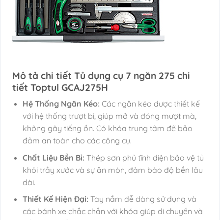
Mô tả chi tiết Tủ dụng cụ 7 ngăn 275 chi
tiết Toptul GCAJ275H
Hệ Thống Ngăn Kéo:
Các ngăn kéo được thiết kế
với hệ thống trượt bi, giúp mở và đóng mượt mà,
không gây tiếng ồn. Có khóa trung tâm để bảo
đảm an toàn cho các công cụ.
Chất Liệu Bền Bỉ:
Thép sơn phủ tĩnh điện bảo vệ tủ
khỏi trầy xước và sự ăn mòn, đảm bảo độ bền lâu
dài.
Thiết Kế Hiện Đại:
Tay nắm dễ dàng sử dụng và
các bánh xe chắc chắn với khóa giúp di chuyển và