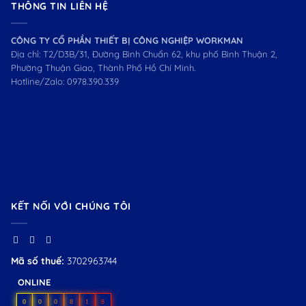
THÔNG TIN LIÊN HỆ
CÔNG TY CỔ PHẦN THIẾT BỊ CÔNG NGHIỆP WORKMAN
Địa chỉ: T2/D3B/31, Đường Bình Chuẩn 62, khu phố Bình Thuận 2,
Phường Thuận Giao, Thành Phố Hồ Chí Minh.
Hotline/Zalo:
0978.390.339
KẾT NỐI VỚI CHÚNG TÔI
Mã số thuế:
3702963744
ONLINE
0
0
0
8
1
8