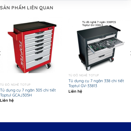
SẢN PHẨM LIÊN QUAN
TỦ ĐỒ NGHỀ TOTUP
Tủ dụng cụ 7 ngăn 338 chi tiết
TỦ ĐỒ NGHỀ TOTUP
Toptul GV-33813
Tủ dụng cụ 7 ngăn 305 chi tiết
Liên hệ
Toptul GCAJ305H
Liên hệ