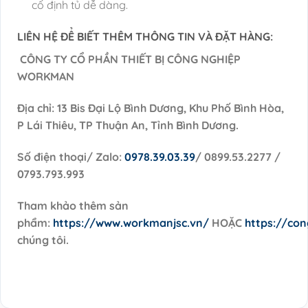
cố định tủ dễ dàng.
LIÊN HỆ ĐỂ BIẾT THÊM THÔNG TIN VÀ ĐẶT HÀNG:
CÔNG TY CỔ PHẦN THIẾT BỊ CÔNG NGHIỆP
WORKMAN
Địa chỉ: 13 Bis Đại Lộ Bình Dương, Khu Phố Bình Hòa,
P Lái Thiêu, TP Thuận An, Tỉnh Bình Dương.
Số điện thoại/ Zalo:
0978.39.03.39
/ 0899.53.2277 /
0793.793.993
Tham khảo thêm sản
phẩm:
https://www.workmanjsc.vn/
HOẶC
https://co
chúng tôi.